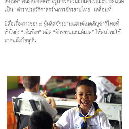
สองล้อ” ที่สะสมองค์ความรู้เกี่ยวกับรถถีบเอาไว้และบางคนถือ
เป็น “ตำราประวัติศาสตร์วงการจักรยานไทย” เคลื่อนที่
นี่คือเรื่องราวของ ๙ ผู้ผลิตจักรยานแฮนด์เมดสัญชาติไทยที่
หัวใจยัง “เต็มร้อย” ผลิต “จักรยานแฮนด์เมด” ให้คนไทยใช้
มาจนถึงปัจจุบัน