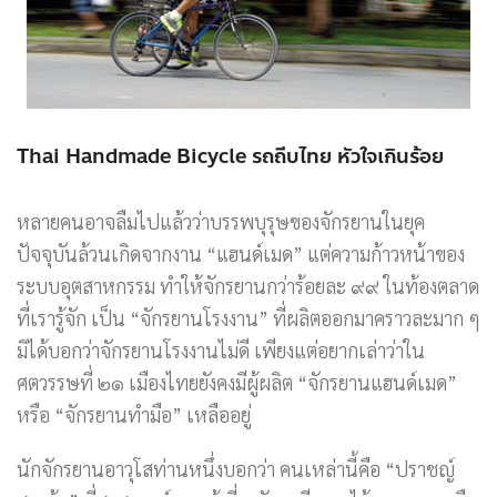
Thai Handmade Bicycle รถถีบไทย หัวใจเกินร้อย
หลายคนอาจลืมไปแล้วว่าบรรพบุรุษของจักรยานในยุค
ปัจจุบันล้วนเกิดจากงาน “แฮนด์เมด” แต่ความก้าวหน้าของ
ระบบอุตสาหกรรม ทำให้จักรยานกว่าร้อยละ ๙๙ ในท้องตลาด
ที่เรารู้จัก เป็น “จักรยานโรงงาน” ที่ผลิตออกมาคราวละมาก ๆ
มิได้บอกว่าจักรยานโรงงานไม่ดี เพียงแต่อยากเล่าว่าใน
ศตวรรษที่ ๒๑ เมืองไทยยังคงมีผู้ผลิต “จักรยานแฮนด์เมด”
หรือ “จักรยานทำมือ” เหลืออยู่
นักจักรยานอาวุโสท่านหนึ่งบอกว่า คนเหล่านี้คือ “ปราชญ์