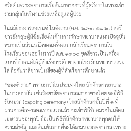
คริสต์ เพราะพยาบาลเริ่มต้นมาจากการที่ผู้ศรัทธาในพระเจ้า
รวมกลุ่มกันทำงานช่วยเหลือดูแลผู้ป่วย
ในสมัยของ ฟลอเรนซ์ ไนติงเกล (ค.ศ. ๑๘๒๐-๑๙๑๐) สตรี
ชาวอังกฤษผู้มีชื่อเสียงในด้านการรักษาพยาบาลแผนปัจจุบัน
หมวกเป็นส่วนหนึ่งของเครื่องแบบนักเรียนพยาบาลใน
โรงเรียนของเธอ ในราวปี ค.ศ. ๑๙๐๐ ชุดสีขาวเป็นเครื่อง
แบบที่กำหนดให้ผู้สำเร็จการศึกษาจากโรงเรียนพยาบาลสวม
ใส่ ถือกันว่าสีขาวเป็นสีของผู้ที่สำเร็จการศึกษาแล้ว
“ซองคำถาม” ทราบมาว่าในประเทศไทย นักศึกษาพยาบาล
ในบางสถาบัน เช่นวิทยาลัยพยาบาลสภากาชาดไทย จะมีพิธี
รับหมวก (capping ceremony) โดยนักศึกษาชั้นปีที่ ๑ ที่
ผ่านการศึกษาสองเทอมแรกแล้ว จะเข้าพิธีรับหมวกในเดือน
เมษายนของทุกปี ถือเป็นพิธีที่นักศึกษาพยาบาลทุกคนให้
ความสำคัญ และตื่นเต้นมากที่จะได้สวมหมวกพยาบาล เพราะ