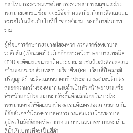
กลาโหม กระทรวงมหาดไทย กระทรวงสาธารณสุข และโรง
พยาบาลเอกชน ซึ่งอาจจะมีข้อกำหนดเกี่ยวกับการติดแถบบน
หมวกไม่เหมือนกัน ในที่นี้ “ซองคำถาม” จะอธิบายในภาพ
รวม
ผู้ที่จบการศึกษาพยาบาลมีสองพวก พวกแรกคือพยาบาล
ระดับต้น (เรียนสองปี) เรียกอีกอย่างหนึ่งว่า พยาบาลเทคนิค
(TN) จะติดแถบขนาดกว้างประมาณ ๑ เซนติเมตรตลอดความ
กว้างของหมวก ส่วนพยาบาลวิชาชีพ (RN -เรียนสี่ปี คุณวุฒิ
ปริญญาตรี) จะติดแถบขนาดกว้างประมาณ ๑.๕ เซนติเมตร
ตลอดความกว้างของหมวก และถ้าเป็นหัวหน้าพยาบาลหรือ
หัวหน้าหอผู้ป่วย แถบจะกว้างขึ้นอีกเล็กน้อย ในบางโรง
พยาบาลอาจให้ติดแถบกว้าง ๑ เซนติเมตรสองแถบขนานกัน
มีข้อสังเกตว่าโรงพยาบาลทหารบางแห่ง เช่น โรงพยาบาล
ภูมิพลในสังกัดกองทัพอากาศ แถบบนหมวกพยาบาลจะเป็น
สีน้ำเงินแทนที่จะเป็นสีดำ