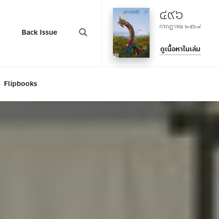
๔๙๖
กรกฎาคม ๒๕๖๙
Back Issue
ดูเนื้อหาในเล่ม
Flipbooks