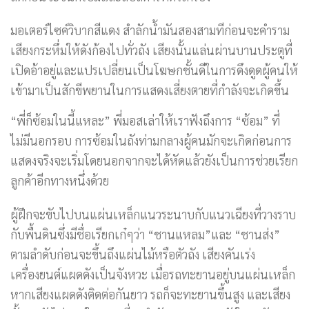
มอเตอร์ไซค์วิบากสีแดง สำลักน้ำมันสองสามทีก่อนจะคำราม
เสียงกระหึ่มให้ดังก้องไปทั่วถัง เสียงนั้นแล่นผ่านบานประตูที่
เปิดอ้าอยู่และแปรเปลี่ยนเป็นโฆษกชั้นดีในการดึงดูดผู้คนให้
เข้ามาเป็นสักขีพยานในการแสดงเสี่ยงตายที่กำลังจะเกิดขึ้น
“พี่ก็ซ้อมในนี้แหละ” พี่มอสเล่าให้เราฟังถึงการ “ซ้อม” ที่
ไม่มีนอกรอบ การซ้อมในถังท่ามกลางผู้คนมักจะเกิดก่อนการ
แสดงจริงจะเริ่มโดยนอกจากจะได้หัดแล้วยังเป็นการช่วยเรียก
ลูกค้าอีกทางหนึ่งด้วย
ผู้ฝึกจะขับไปบนแผ่นเหล็กแนวระนาบกับแนวเฉียงที่วางราบ
กับพื้นดินซึ่งมีชื่อเรียกเก๋ๆว่า “ชานแหลม”และ “ชานส่ง”
ตามลำดับก่อนจะขึ้นถึงแผ่นไม้หรือตัวถัง เสียงคันเร่ง
เครื่องยนต์แผดดังเป็นจังหวะ เมื่อรถทะยานอยู่บนแผ่นเหล็ก
หากเสียงแผดดังติดต่อกันยาว รถก็จะทะยานขึ้นสูง และเสียง