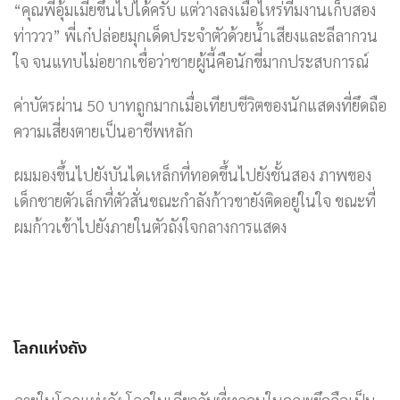
“คุณพี่อุ้มเมียขึ้นไปได้ครับ แต่วางลงเมื่อไหร่ทีมงานเก็บสอง
ท่าววว” พี่เก๋ปล่อยมุกเด็ดประจำตัวด้วยน้ำเสียงและลีลากวน
ใจ จนแทบไม่อยากเชื่อว่าชายผู้นี้คือนักขี่มากประสบการณ์
ค่าบัตรผ่าน 50 บาทถูกมากเมื่อเทียบชีวิตของนักแสดงที่ยึดถือ
ความเสี่ยงตายเป็นอาชีพหลัก
ผมมองขึ้นไปยังบันไดเหล็กที่ทอดขึ้นไปยังชั้นสอง ภาพของ
เด็กชายตัวเล็กที่ตัวสั่นขณะกำลังก้าวขายังติดอยู่ในใจ ขณะที่
ผมก้าวเข้าไปยังภายในตัวถังใจกลางการแสดง
โลกแห่งถัง