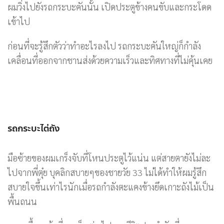
ผมวิ่งไปยังรถกระบะคันนั้น เปิดประตูข้างคนขับและกระโดด
เข้าไป
ก่อนที่จะรู้สึกตัวว่าทำอะไรลงไป รถกระบะคันใหญ่ก็กำลัง
เคลื่อนที่ออกจากชานส่งด้วยความเร็วและทิศทางที่ไม่คุ้นเคย
รถกระบะไต่ถัง
มือซ้ายของผมเกร็งจับที่โหนประตูไว้แน่น แต่สายตายังไม่ละ
ไปจากพี่ตุ๋ย บุคลิกสบายๆของชายวัย 33 ไม่ได้ทำให้ผมรู้สึก
สบายใจขึ้นเท่าไรนักเมื่อรถกำลังตะแคงข้างยึดเกาะถังไม้เป็น
พื้นถนน