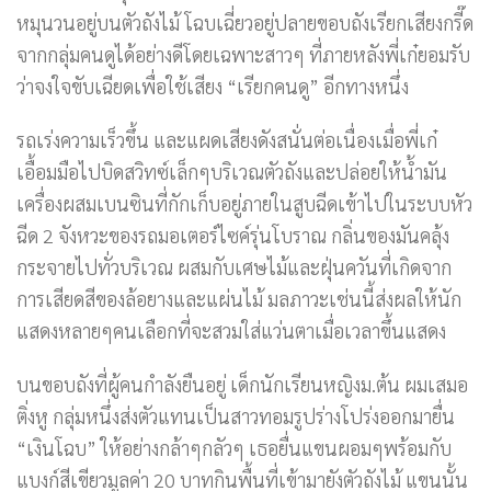
หมุนวนอยู่บนตัวถังไม้ โฉบเฉี่ยวอยู่ปลายขอบถังเรียกเสียงกรี๊ด
จากกลุ่มคนดูได้อย่างดีโดยเฉพาะสาวๆ ที่ภายหลังพี่เก๋ยอมรับ
ว่าจงใจขับเฉียดเพื่อใช้เสียง “เรียกคนดู” อีกทางหนึ่ง
รถเร่งความเร็วขึ้น และแผดเสียงดังสนั่นต่อเนื่องเมื่อพี่เก๋
เอื้อมมือไปบิดสวิทซ์เล็กๆบริเวณตัวถังและปล่อยให้น้ำมัน
เครื่องผสมเบนซินที่กักเก็บอยู่ภายในสูบฉีดเข้าไปในระบบหัว
ฉีด 2 จังหวะของรถมอเตอร์ไซค์รุ่นโบราณ กลิ่นของมันคลุ้ง
กระจายไปทั่วบริเวณ ผสมกับเศษไม้และฝุ่นควันที่เกิดจาก
การเสียดสีของล้อยางและแผ่นไม้ มลภาวะเช่นนี้ส่งผลให้นัก
แสดงหลายๆคนเลือกที่จะสวมใส่แว่นตาเมื่อเวลาขึ้นแสดง
บนขอบถังที่ผู้คนกำลังยืนอยู่ เด็กนักเรียนหญิงม.ต้น ผมเสมอ
ติ่งหู กลุ่มหนึ่งส่งตัวแทนเป็นสาวทอมรูปร่างโปร่งออกมายื่น
“เงินโฉบ” ให้อย่างกล้าๆกลัวๆ เธอยื่นแขนผอมๆพร้อมกับ
แบงก์สีเขียวมูลค่า 20 บาทกินพื้นที่เข้ามายังตัวถังไม้ แขนนั้น