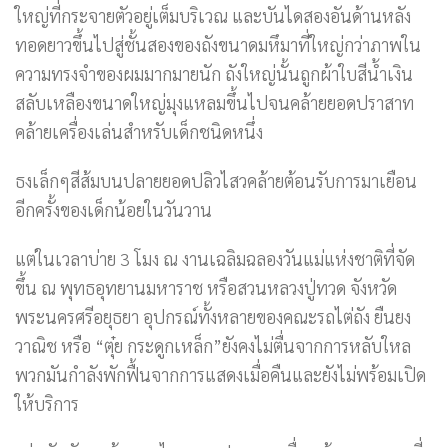
ใหญ่ที่กระจายตัวอยู่เต็มบริเวณ และบันไดสองอันด้านหลัง
ทอดยาวขึ้นไปสู่ชั้นสองของถังขนาดมหึมาที่ใหญ่กว่าภาพใน
ความทรงจำของผมมากมายนัก ถังใหญ่นั้นถูกผ้าใบสีน้ำเงิน
สลับเหลืองขนาดใหญ่มุงแหลมขึ้นไปจนคล้ายยอดปราสาท
คล้ายเครื่องเล่นสำหรับเด็กชนิดหนึ่ง
ธงเล็กๆสีส้มบนปลายยอดปลิวไสวคล้ายต้อนรับการมาเยือน
อีกครั้งของเด็กน้อยในวันวาน
แต่ในเวลาบ่าย 3 โมง ณ งานเฉลิมฉลองวันแม่แห่งชาติที่จัด
ขึ้น ณ พุทธอุทยานมหาราช หรือสวนหลวงปู่ทวด จังหวัด
พระนครศรีอยุธยา อุปกรณ์ทั้งหลายของคณะรถไต่ถัง ยืนยง
วาณิช หรือ “ตุ๋ย กระดูกเหล็ก”ยังคงไม่ตื่นจากการหลับใหล
พวกมันกำลังพักฟื้นจากการแสดงเมื่อคืนและยังไม่พร้อมเปิด
ให้บริการ