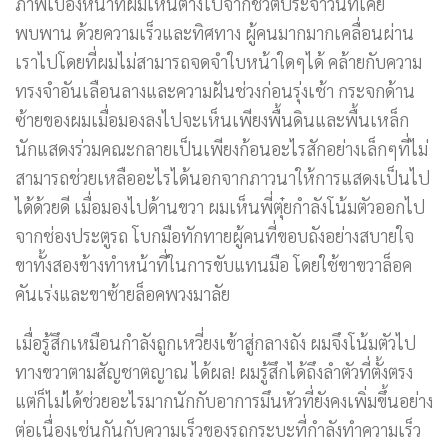
ภาพเบื้องหน้าที่ผมเห็นต่างไปจากชีวิตประจำวันที่เคย
พบพาน ด้วยความเร็วและทิศทาง ผู้คนมากมากเคลื่อนผ่าน
เราไปโดยที่ผมไม่สามารถจดจำใบหน้าใดๆได้ คล้ายกับความ
ทรงจำอันเลือนลางและความฝันช่วงก่อนรุ่งเช้า กระจกด้าน
ซ้ายของผมเมื่อมองลงไปจะเห็นเพียงพื้นดินและพื้นเหล็ก
นักแสดงร่วมคณะกลายเป็นเพียงก้อนอะไรสักอย่างเล็กๆที่ไม่
สามารถช่วยเหลืออะไรได้นอกจากภาวนาให้การแสดงเป็นไป
ได้ด้วยดี เมื่อมองไปด้านขวา ผมเห็นพี่ตุ๋ยกำลังโน้มตัวออกไป
จากช่องประตูรถ โบกมือทักทายผู้คนที่ขอบถังอย่างสบายใจ
ขาทั้งสองข้างทำหน้าที่ในการขับแทนมือ โดยใช้ขาขวาล็อค
คันเร่งและขาซ้ายล็อคพวงมาลัย
เมื่อรู้สึกเหมือนกำลังถูกเหวี่ยงเข้าสู่กลางถัง ผมจึงโน้มตัวไป
ทางขวาตามสัญชาตญาณ ได้ผล! ผมรู้สึกได้ถึงลำตัวที่ตั้งตรง
แต่ก็ไม่ได้ช่วยอะไรมากนักกับอาการมึนหัวที่ยังคงเพิ่มขึ้นอย่าง
ต่อเนื่องเช่นกันกับความเร็วของรถกระบะที่กำลังทำความเร็ว