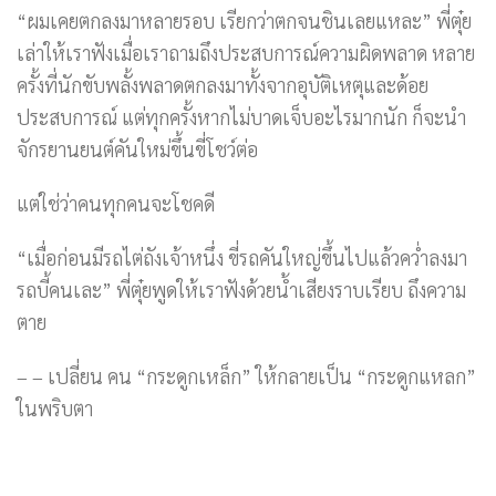
“ผมเคยตกลงมาหลายรอบ เรียกว่าตกจนชินเลยแหละ” พี่ตุ๋ย
เล่าให้เราฟังเมื่อเราถามถึงประสบการณ์ความผิดพลาด หลาย
ครั้งที่นักขับพลั้งพลาดตกลงมาทั้งจากอุบัติเหตุและด้อย
ประสบการณ์ แต่ทุกครั้งหากไม่บาดเจ็บอะไรมากนัก ก็จะนำ
จักรยานยนต์คันใหม่ขึ้นขี่โชว์ต่อ
แต่ใช่ว่าคนทุกคนจะโชคดี
“เมื่อก่อนมีรถไต่ถังเจ้าหนึ่ง ขี่รถคันใหญ่ขึ้นไปแล้วคว่ำลงมา
รถบี้คนเละ” พี่ตุ๋ยพูดให้เราฟังด้วยน้ำเสียงราบเรียบ ถึงความ
ตาย
– – เปลี่ยน คน “กระดูกเหล็ก” ให้กลายเป็น “กระดูกแหลก”
ในพริบตา