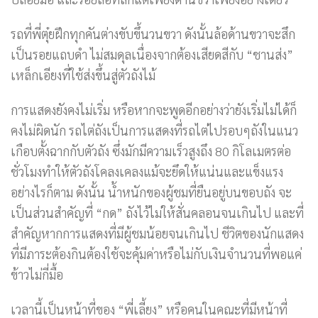
รถที่พี่ตุ๋ยฝึกทุกคันต่างขับขึ้นวนขวา ดังนั้นล้อด้านขวาจะสึก
เป็นรอยแถบดำ ไม่สมดุลเนื่องจากต้องเสียดสีกับ “ชานส่ง”
เหล็กเอียงที่ใช้ส่งขึ้นสู่ตัวถังไม้
การแสดงยังคงไม่เริ่ม หรือหากจะพูดอีกอย่างว่ายังเริ่มไม่ได้ก็
คงไม่ผิดนัก รถไต่ถังเป็นการแสดงที่รถไต่ไปรอบๆถังในแนว
เกือบตั้งฉากกับตัวถัง ซึ่งมักมีความเร็วสูงถึง 80 กิโลเมตรต่อ
ชั่วโมงทำให้ตัวถังโคลงเคลงแม้จะยึดให้แน่นและแข็งแรง
อย่างไรก็ตาม ดังนั้น น้ำหนักของผู้ชมที่ยืนอยู่บนขอบถัง จะ
เป็นส่วนสำคัญที่ “กด” ถังไว้ไม่ให้สั่นคลอนจนเกินไป และที่
สำคัญหากการแสดงที่มีผู้ชมน้อยจนเกินไป ชีวิตของนักแสดง
ที่มีภาระต้องกินต้องใช้จะคุ้มค่าหรือไม่กับเงินจำนวนที่พอแค่
ข้าวไม่กี่มื้อ
เวลานี้เป็นหน้าที่ของ “พี่เลี้ยง” หรือคนในคณะที่มีหน้าที่