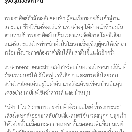
รุ่งอรุณของค่ำคืน
พระอาทิตย์กำลังจะลับขอบฟ้า ผู้คนเริ่มทยอยกันเข้าสู่งาน
และปลุกชีวิตให้เครื่องเล่นร้านรวงต่างๆ ได้ทำหน้าที่ของมัน
สวนทางกับพระอาทิตย์ในห้วงเวลาแห่งรัตติกาล โดยมีเสียง
ดนตรีและแสงไฟทำหน้าที่เป็นโฆษกเชื้อเชิญผู้คนให้เข้ามา
พร้อมทั้งประกาศก้องว่าค่ำคืนได้ลืมตาตื่นขึ้นแล้วอีกครั้ง
ดวงตาของชาวคณะสว่างสดใสพร้อมกับหลอดไฟหลากสีสัน ที่
ร่ายเวทมนตร์ให้ ถังใหญ่ เวทีเล็ก ๆ และสรรพสิ่งโดยรอบ
สว่างไสวโดดเด่นอยู่ในค่ำคืน แวดล้อมด้วยเพื่อนบ้านอันคุ้น
เคยอย่าง รถบัมพ์,ชิงช้าสวรรค์ และ ม้าหมุน
“บัตร 1 ใบ 2 รายการเลยครับพี่ ทั้งรถมอไซค์ ทั้งรถกระบะ”
เสียงโฆษกดังออกมาสลับกับเสียงดนตรีจังหวะสนุกๆ ปลุกเร้า
ให้โคโยตี้ในเสื้อเกาะอกกางเกงขาสั้นสองคนเดินขึ้นบนเวที