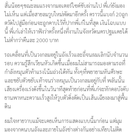
สั่นน้อยๆขณะลมแรงจากมอเตอร์ไซค์ขับผ่านไป พี่เก๋ยังมอง
ไม่เห็น แต่เมื่อสายลมวูบใหม่พัดมาอีกครั้ง คราวนี้แบงก์ 20ถูก
ตวัดไปสู่มือก่อนจะถูกคาบไว้ที่ปากพี่เก๋ในที่สุด เงินโฉบแบบ
นี้ พี่เก๋เล่าให้เราฟังว่าครั้งหนึ่งที่งานในจังหวัดนครปฐมเคยได้
ไม่ต่ำกว่าคืนละ 2000 บาท
รถเคลื่อนที่เป็นวงกลมอยู่ในถังเร็วและถี่จนผมเลิกนับจำนวน
รอบ ความรู้สึกเวียนหัวเกิดขึ้นเมื่อผมไม่สามารถมองตามรถที่
กำลังหมุนตัวท้าแรงโน้มถ่วงได้ทัน ทั้งๆที่พยายามหันศีรษะ
และขยับตัวขยับเท้าจนร่างหมุนเป็นวงกลมอยู่กับที่ พลันนั้น
เสียงเครื่องเร่งดังขึ้นในวินาทีสุดท้ายก่อนที่พี่เก๋จะหักคอบังคับ
ยานพาหนะความเร็วสูงให้วูบตัวดิ่งตัดเป็นเส้นเฉียงลงมาสู่พื้น
ดิน
ผมใจหายวาบแม้จะเคยเห็นการแสดงแบบนี้มาก่อน แต่มุม
มองจากคนบนถังและภายในถังช่างต่างกันอย่างเทียบไม่ติด