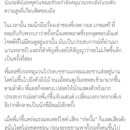
นั้นจะดังไม่หยุดในขณะที่รถกำลังหมุนวนรอบถังในระดับ
ความสูงที่เกือบติดขอบถัง!
ในเวลานั้น ผมนึกถึงเรื่องเล่าของพี่บอย-กมล เกษมศรี ที่
ยอมรับกับพวกเราว่าครั้งหนึ่งเคยพลาดขี่รถหลุดขอบถังแต่
โชคดีที่ไม่มีคนดูอยู่แถวนั้น มันเป็นประสบการณ์ที่ผ่านมา
นานหลายปี และที่สำคัญพี่บอยให้สัญญาว่าจะไม่เกิดขึ้นอีก
เป็นครั้งที่สอง
พี่มอสขับรถหมุนวนไปรอบๆชานแหลมและชานส่งอยู่นาน
โดยไม่ขึ้นไปถึงตัวถังไม้ จนเมื่อคนดูเริ่มทยอยเข้ามามากขึ้น
ตามลำดับ พี่มอสก็จอดรถ,ปล่อยให้นักแสดงตัวจริงมาก
ประสบการณ์อย่างพี่เก๋ขึ้นจับแฮนด์ เปลี่ยนบทบาทจากดีเจ
ฝีปากดีกลายเป็นนักขี่มือฉมังอีกครั้ง
เมื่อพี่เก๋ขึ้นคร่อมรถมอเตอร์ไซค์ เสียง “ท่อบึ้ม” ก็แผดเสียงดัง
สนั่นโดยไม่หยุดหย่อน ก่อนจะทะยานพาทั้งรถทั้งคนขึ้นไป