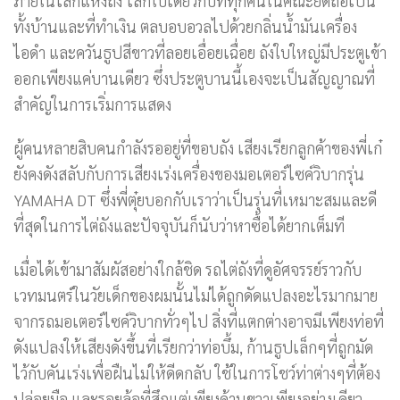
ภายในโลกแห่งถัง โลกใบเดียวกับที่ทุกคนในคณะยึดถือเป็น
ทั้งบ้านและที่ทำเงิน ตลบอบอวลไปด้วยกลิ่นน้ำมันเครื่อง
ไอดำ และควันธูปสีขาวที่ลอยเอื่อยเฉื่อย ถังใบใหญ่มีประตูเข้า
ออกเพียงแค่บานเดียว ซึ่งประตูบานนี้เองจะเป็นสัญญาณที่
สำคัญในการเริ่มการแสดง
ผู้คนหลายสิบคนกำลังรออยู่ที่ขอบถัง เสียงเรียกลูกค้าของพี่เก๋
ยังคงดังสลับกับการเสียงเร่งเครื่องของมอเตอร์ไซค์วิบากรุ่น
YAMAHA DT ซึ่งพี่ตุ๋ยบอกกับเราว่าเป็นรุ่นที่เหมาะสมและดี
ที่สุดในการไต่ถังและปัจจุบันก็นับว่าหาซื้อได้ยากเต็มที
เมื่อได้เข้ามาสัมผัสอย่างใกล้ชิด รถไต่ถังที่ดูอัศจรรย์ราวกับ
เวทมนตร์ในวัยเด็กของผมนั้นไม่ได้ถูกดัดแปลงอะไรมากมาย
จากรถมอเตอร์ไซค์วิบากทั่วๆไป สิ่งที่แตกต่างอาจมีเพียงท่อที่
ดังแปลงให้เสียงดังขึ้นที่เรียกว่าท่อบึ้ม, ก้านธูปเล็กๆที่ถูกมัด
ไว้กับคันเร่งเพื่อฝืนไม่ให้ดีดกลับ ใช้ในการโชว์ท่าต่างๆที่ต้อง
ปล่อยมือ และรอยล้อที่สึกแต่เพียงด้านขวาเพียงอย่างเดียว