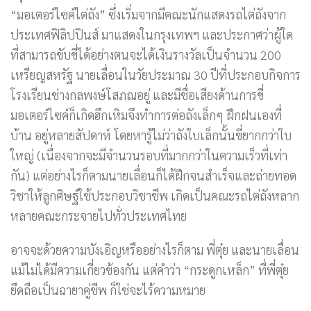
“มอเตอร์ไซค์ไต่ถัง” ซึ่งเริ่มจากมีคณะนักแสดงรถไต่ถังจาก
ประเทศฟิลิปปินส์ มาแสดงในกรุงเทพฯ และประกาศว่าผู้ใด
ที่สามารถขับขี่ได้อย่างตนจะได้เงินรางวัลเป็นจำนวน 200
เหรียญสหรัฐ นายเลื่อนในวัยประมาณ 30 ปีที่ประกอบกิจการ
โรงเรียนช่างกลพงษ์โสภณอยู่ และมีชื่อเสียงด้านการขี่
มอเตอร์ไซค์ก็เกิดฮึกเหิมจึงทำการต่อถังเล็กๆ ฝึกฝนเองที่
บ้าน อยู่หลายสัปดาห์ โดยหารู้ไม่ว่าถังใบเล็กนั้นขี่ยากกว่าใบ
ใหญ่ (เนื่องจากจะมีจำนวนรอบที่มากกว่าในความเร็วที่เท่า
กัน) แต่อย่างไรก็ตามนายเลื่อนก็ได้ฝึกจนสำเร็จและถ่ายทอด
วิชาให้ลูกศิษฐ์ใช้ประกอบวิชาชีพ เกิดเป็นคณะรถไต่ถังหลาก
หลายคณะกระจายไปทั่วประเทศไทย
อาจจะด้วยความบังเอิญหรืออย่างไรก็ตาม พี่ตุ๋ย และนายเลื่อน
แม้ไม่ได้มีความเกี่ยวข้องกัน แต่คำว่า “กระดูกเหล็ก” ที่พี่ตุ๋ย
ยึดถือเป็นฉายาคู่ชีพ ก็ใช่จะไร้ความหมาย