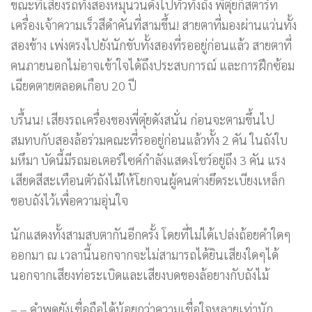
ขณะที่เสียงรถทั้งสองหมุนวนดังไปทั่วทั้งถัง พี่ตุ๋ยก็สตาร์ท
เครื่องเจ้าความเร็วสีดำคันที่สามขึ้น! สายตาที่มองผ่านแว่นทั้ง
สองข้าง เพ่งตรงไปยังนักขับทั้งสองที่รออยู่ก่อนแล้ว สายตาที่
คนภายนอกไม่อาจเข้าใจได้ถึงประสบการณ์ และการฝึกซ้อม
เฉียดตายตลอดเกือบ 20 ปี
บรื้นน! เสียงรถเครื่องของพี่ตุ๋ยดังสนั่น ก่อนจะตามขึ้นไป
สมทบกับสองล้อร่วมคณะที่รออยู่ก่อนแล้วทั้ง 2 คัน ในถังใบ
มหึมา บัดนี้มีรถมอเตอร์ไซค์กำลังแสดงโชว์อยู่ถึง 3 คัน แรง
เสียดสีสะเทือนตัวถังไม้ให้โยกจนผู้คนต่างยึดระเบียงเหล็ก
ขอบถังไว้เพื่อความอุ่นใจ
นักแสดงทั้งสามสบตากันอีกครั้ง โดยที่ไม่ได้เปล่งถ้อยคำใดๆ
ออกมา ณ เวลานี้นอกจากจะไม่สามารถได้ยินเสียงใดๆได้
นอกจากเสียงท่อระเบิดและเสียงบดของล้อยางกับถังไม้
– – คำพูดยังเชื่อถือได้น้อยกว่าความเชื่อใจหลายเท่านัก