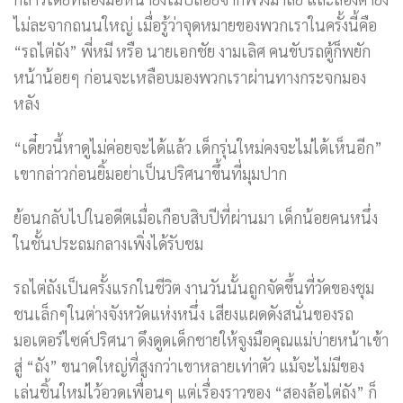
ไม่ละจากถนนใหญ่ เมื่อรู้ว่าจุดหมายของพวกเราในครั้งนี้คือ
“รถไต่ถัง” พี่หมี หรือ นายเอกชัย งามเลิศ คนขับรถตู้ก็พยัก
หน้าน้อยๆ ก่อนจะเหลือบมองพวกเราผ่านทางกระจกมอง
หลัง
“เดี๋ยวนี้หาดูไม่ค่อยจะได้แล้ว เด็กรุ่นใหม่คงจะไม่ได้เห็นอีก”
เขากล่าวก่อนยิ้มอย่าเป็นปริศนาขึ้นที่มุมปาก
ย้อนกลับไปในอดีตเมื่อเกือบสิบปีที่ผ่านมา เด็กน้อยคนหนึ่ง
ในชั้นประถมกลางเพิ่งได้รับชม
รถไต่ถังเป็นครั้งแรกในชีวิต งานวันนั้นถูกจัดขึ้นที่วัดของชุม
ชนเล็กๆในต่างจังหวัดแห่งหนึ่ง เสียงแผดดังสนั่นของรถ
มอเตอร์ไซค์ปริศนา ดึงดูดเด็กชายให้จูงมือคุณแม่บ่ายหน้าเข้า
สู่ “ถัง” ขนาดใหญ่ที่สูงกว่าเขาหลายเท่าตัว แม้จะไม่มีของ
เล่นชิ้นใหม่ไว้อวดเพื่อนๆ แต่เรื่องราวของ “สองล้อไต่ถัง” ก็