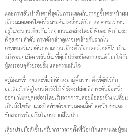
และภาพอันน่าตื่นตาที่สุดในการแสดงก็ปรากฏขึ้นต่อหน้าผม
เมื่อรถมอเตอร์ไซค์ทั้ง สามคัน เคลื่อนตัวไล่-ลด ความเร็วจน
อยู่ในระนาบเดียวกัน ไล่จากบนลงล่างโดยมี พี่บอย พี่เก๋ และ
พี่ตุ๋ย ตามลำดับ ภาพดังกล่าวดูเท่จนคล้ายกับฉากใน
ภาพยนตร์แนวอันธพาลป่วนเมืองที่ใช้มอเตอร์ไซค์ขี่ไปเป็น
แก๊งรอบๆเมือง พลันนั้น พี่ตุ๋ยก็ปล่อยมือจากแฮนด์ โบกให้กับ
ผู้คนรอบๆด้วยรอยยิ้ม และความมั่นใจ
ครู่ถัดมาพี่บอยและพี่เก๋ก็ขับลงมาสู่พื้นราบ ทิ้งพี่ตุ๋ยไว้กับ
มอเตอร์ไซค์คู่ใจบนผิวถังไม้ ที่ยังคงปล่อยลีลาระดับมือหนึ่ง
ออกมาไม่หยุดหย่อนโดยเริ่มจากการปล่อยมือสองข้าง เปลี่ยน
เป็นนั่งไขว้ขา และปิดท้ายด้วยการถอดเสื้อปิดหน้า ก่อนจะ
ขับลงมาพร้อมเงินโฉบหลากสีในปาก
เสียงปรบมือดังขึ้นเกรียวกราวจากทั้งพี่น้องนักแสดงและผู้ชม