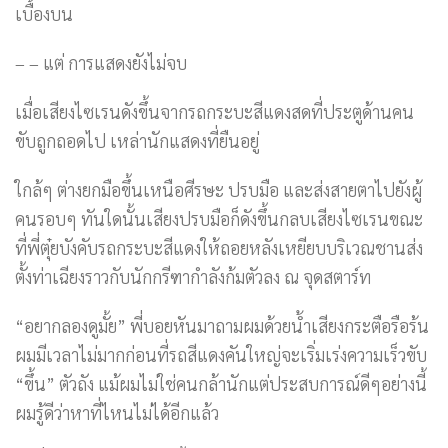
เบื้องบน
– – แต่ การแสดงยังไม่จบ
เมื่อเสียงไซเรนดังขึ้นจากรถกระบะสีแดงสดที่ประตูด้านคน
ขับถูกถอดไป เหล่านักแสดงที่ยืนอยู่
ใกล้ๆ ต่างยกมือขึ้นเหนือศีรษะ ปรบมือ และส่งสายตาไปยังผู้
คนรอบๆ ทันใดนั้นเสียงปรบมือก็ดังขึ้นกลบเสียงไซเรนขณะ
ที่พี่ตุ๋ยบังคับรถกระบะสีแดงให้ถอยหลังเหยียบบริเวณชานส่ง
ตั้งท่าเฉียงราวกับนักกรีฑากำลังก้มตัวลง ณ จุดสตาร์ท
“อยากลองดูมั้ย” พี่บอยหันมาถามผมด้วยน้ำเสียงกระตือรือร้น
ผมมีเวลาไม่มากก่อนที่รถสีแดงคันใหญ่จะเริ่มเร่งความเร็วขับ
“ขึ้น” ตัวถัง แม้ผมไม่ใช่คนกล้านักแต่ประสบการณ์ดีๆอย่างนี้
ผมรู้ดีว่าหาที่ไหนไม่ได้อีกแล้ว