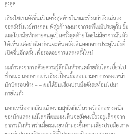
สูงสุด
เสียงไซเรนดังขึ้นเป็นครั้งสุดท้ายในขณะที่รถกำลังแล่นลง
จอดยังรันเวย์ทรงกลม พี่ตุ๋ยก้าวลงมาจากรถที่ไม่มีประตูกั้น ยิ้ม
และโบกมือทักทายคนดูเป็นครั้งสุดท้าย โดยไม่มีอาการมึนหัว
ให้เห็นแต่อย่างใด ก่อนจะหันหลังเดินออกจากประตูในถังที่
เปิดขึ้นอีกครั้ง เพื่อรอคอยการแสดงครั้งใหม่
ผมก้าวลงจากรถด้วยความรู้สึกมึนหัวจนคล้ายกับโลกเบี้ยวไป
ชั่วขณะ นอกจากแว่วเสียงเปื้อนยิ้มสอบถามอาการของเหล่า
นักบิดรอบข้าง – – ผมได้ยินเสียงปรบมือดังสะท้อนไปมา
ภายในถัง
นอกเหนือจากเงินแล้วความสุขใจก็เป็นรางวัลอีกอย่างหนึ่ง
ของนักแสดง แม้โลกที่ผมมองเห็นจะยังคงเบี้ยวอยู่เล็กๆจาก
อาการมึนหัว ทว่าเมื่อผมเงยหน้ามองขึ้นตามเสียงปรบมือ ภาพ
ของห่าฝนธนบัตรหลากสีที่โปรยลงมาปิดการแสดงรอบ