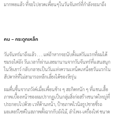
มากพอแล้ว ที่จะไปอวดเพื่อนๆในวันจันทร์ที่กำลังจะมาถึง
คน – กระดูกเหล็ก
วันจันทร์มาถึงแล้ว . . . แต่ถ้าหากจะนับตั้งแต่วันแรกที่ผมได้
ชมรถไต่ถัง วันเวลาก็ผ่านเลยมานานจากวันจันทร์ที่แสนสนุก
ในวัยเยาว์ กลับกลายเป็นวันแห่งความเหน็ดเหนื่อยวันแรกใน
สัปดาห์ที่ไม่สามารถหลีกเลี่ยงได้ของวัยรุ่น
ผมตื่นขึ้นจากภวังค์เมื่อเพื่อนข้าง ๆ สะกิดหนัก ๆ ที่แขนเสื้อ
ภาพเบื้องหน้าของผมปรากฏเป็นกลุ่มสิ่งก่อสร้างขนาดใหญ่ที่
ประกอบไปด้วย เวทีด้านหน้า, ป้ายภาพไวนิลรูปชายขี่รถ
มอเตอร์ไซค์ในสภาพตั้งฉากกับถังไม้, ลำโพง-เครื่องไฟ ขนาด