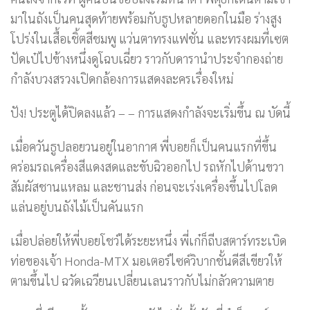
มาในถังเป็นคนสุดท้ายพร้อมกับธูปหลายดอกในมือ ร่างสูง
โปร่งในเสื้อเชิ้ตสีชมพู แว่นตาทรงแฟชั่น และทรงผมที่เซต
ปัดเป๋ไปข้างหนึ่งดูโฉบเฉี่ยว ราวกับดารานำประจำกองถ่าย
กำลังบวงสรวงเปิดกล้องการแสดงละครเรื่องใหม่
ปัง! ประตูได้ปิดลงแล้ว – – การแสดงกำลังจะเริ่มขึ้น ณ บัดนี้
เมื่อควันธูปลอยวนอยู่ในอากาศ พี่บอยก็เป็นคนแรกที่ขึ้น
คร่อมรถเครื่องสีแดงสดและขับฉิวออกไป รถหักไปด้านขวา
สัมผัสชานแหลม และชานส่ง ก่อนจะเร่งเครื่องขึ้นไปโลด
แล่นอยู่บนถังไม้เป็นคันแรก
เมื่อปล่อยให้พี่บอยโชว์ได้ระยะหนึ่ง พี่เก๋ก็ถีบสตาร์ทระเบิด
ท่อของเจ้า Honda-MTX มอเตอร์ไซค์วิบากชั้นดีสีเขียวให้
ตามขึ้นไป ฉวัดเฉวียนเปลี่ยนเลนราวกับไม่กลัวความตาย