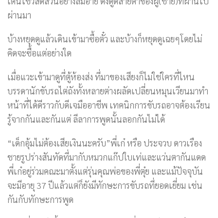
เต้นโชว์สัดส่วนอย่างลืมอาย ดึงดูดสายตาของผู้(ชาย)ที่ผ่านไป
ผ่านมา
บ้างหยุดดูแล้วเดินเข้ามาซื้อตั๋ว และบ้างก็หยุดดูเฉยๆโดยไม่
คิดจะซื้อแต่อย่างใด
เมื่อแวะเข้ามาดูที่ตู้ห้องส่ง ที่มาของเสียงก็ไม่ใช่ใครที่ไหน
บรรดานักขับรถไต่ถังทั้งหลายต่างผลัดเปลี่ยนหมุนเวียนมาทำ
หน้าที่ได้ดีราวกับดีเจมืออาชีพ เทคนิกการขับรถอาจต้องเรียน
รู้จากกันและกันแต่ ลีลาการพูดนั้นลอกกันไม่ได้
“เด็กอุ้มไม่ต้องเสียเงินนะครับ”พี่เก๋ หรือ ประจวบ ดาวเรือง
ชายรูปร่างสันทัดที่มากับหมวกแก๊ปใบเท่และแว่นตากันแดด
พี่เก๋อยู่ร่วมคณะมาตั้งแต่รุ่นคุณพ่อของพี่ตุ๋ย และแม้ปัจจุบัน
จะมีอายุ 37 ปีแล้วแต่ก็ยังมีทักษะการขับรถที่ยอดเยี่ยม เช่น
กันกับทักษะการพูด