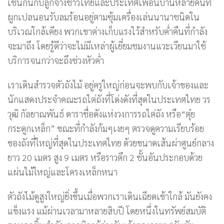
เช่นกันกับลูกจ้างชาวไทยและประเทศเพื่อนบ้านหลายคนที่
ผูกเปลนอนรับลมร้อนอยู่ตามซุ้มเครื่องเล่นนานาชนิดใน
บริเวณใกล้เคียง พวกเขาต่างเก็บแรงไว้สำหรับค่ำคืนที่กำลัง
จะมาถึง โดยรู้ดีว่าจะไม่มีเหล่าผู้เยี่ยมชมงานแวะเวียนมาใช้
บริการจนกว่าจะถึงช่วงหัวค่ำ
เราเดินสำรวจตัวถังไม้ อยู่ครู่ใหญ่ก่อนจะพบกับเจ้าของและ
นักแสดงประจำคณะรถไต่ถังที่โด่งดังที่สุดในประเทศไทย วร
วุฒิ กัลยาณพันธ์ ดาราชื่อดังแห่งวงการรถไต่ถัง หรือ“ตุ๋ย
กระดูกเหล็ก” ขณะที่กำลังก้มๆเงยๆ ตรวจดูความเรียบร้อย
ของถังที่ใหญ่ที่สุดในประเทศไทย ด้วยขนาดเส้นผ่าศูนย์กลาง
ยาว 20 เมตร สูง 9 เมตร หรือราวตึก 2 ชั้นอันประกอบด้วย
แผ่นไม้ใหญ่และโครงเหล็กหนา
ตัวถังไม้ดูสูงใหญ่ยิ่งขึ้นเมื่อพวกเราเดินเฉียดเข้าใกล้ มันยังคง
แข็งแรง แม้ผ่านเวลามาหลายสิบปี โดยหนึ่งในทรัพย์สมบัติ