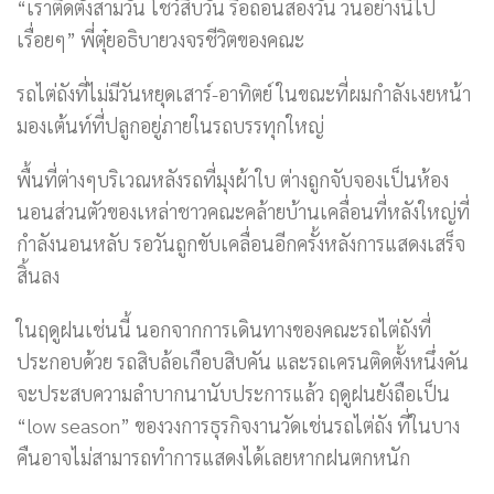
“เราติดตั้งสามวัน โชว์สิบวัน รื้อถอนสองวัน วนอย่างนี้ไป
เรื่อยๆ” พี่ตุ๋ยอธิบายวงจรชีวิตของคณะ
รถไต่ถังที่ไม่มีวันหยุดเสาร์-อาทิตย์ ในขณะที่ผมกำลังเงยหน้า
มองเต้นท์ที่ปลูกอยู่ภายในรถบรรทุกใหญ่
พื้นที่ต่างๆบริเวณหลังรถที่มุงผ้าใบ ต่างถูกจับจองเป็นห้อง
นอนส่วนตัวของเหล่าชาวคณะคล้ายบ้านเคลื่อนที่หลังใหญ่ที่
กำลังนอนหลับ รอวันถูกขับเคลื่อนอีกครั้งหลังการแสดงเสร็จ
สิ้นลง
ในฤดูฝนเช่นนี้ นอกจากการเดินทางของคณะรถไต่ถังที่
ประกอบด้วย รถสิบล้อเกือบสิบคัน และรถเครนติดตั้งหนึ่งคัน
จะประสบความลำบากนานับประการแล้ว ฤดูฝนยังถือเป็น
“low season” ของวงการธุรกิจงานวัดเช่นรถไต่ถัง ที่ในบาง
คืนอาจไม่สามารถทำการแสดงได้เลยหากฝนตกหนัก