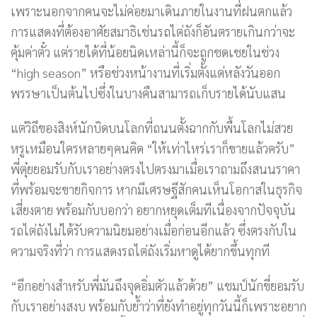
เพราะนอกจากคนจะไม่ค่อยมาเดินภายในงานที่ฝนตกแล้ว
การแสดงที่ต้องอาศัยสมาธิเช่นรถไต่ถังก็อันตรายเกินกว่าจะ
คุ้มค่าตั๋ว แต่รายได้ที่น้อยนิดเหล่านี้ก็จะถูกชดเชยในช่วง
“high season” หรือช่วงหน้างานที่เริ่มตั้งแต่หลังวันออก
พรรษาเป็นต้นไปซึ่งในบางคืนสามารถเก็บรายได้นับแสน
แต่วิถีของสิงห์นักบิดบนโลกที่ถนนตั้งฉากกับพื้นโลกไม่สวย
หรูเหมือนใครหลายๆคนคิด “ให้เท่าไหร่เราก็ขายแล้วครับ”
พี่ตุ๋ยยอมรับกับเราอย่างตรงไปตรงมาเมื่อเราถามถึงสนนราคา
ที่พร้อมจะขายกิจการ หากมีเศรษฐีสักคนเห็นโอกาสในธุรกิจ
เสี่ยงตาย พร้อมกับบอกว่า อยากหยุดเต็มทีเนื่องจากปัจจุบัน
รถไต่ถังไม่ได้รับความนิยมอย่างเมื่อก่อนอีกแล้ว ซึ่งตรงกับใน
ความจริงที่ว่า การแสดงรถไต่ถังเริ่มหาดูได้ยากขึ้นทุกที
“อีกอย่างสำหรับพี่มันถึงจุดอิ่มตัวแล้วด้วย” แชมป์นักขี่ยอมรับ
กับเราอย่างสงบ พร้อมกับย้ำว่าที่ยังทำอยู่ทุกวันนี้ก็เพราะอยาก