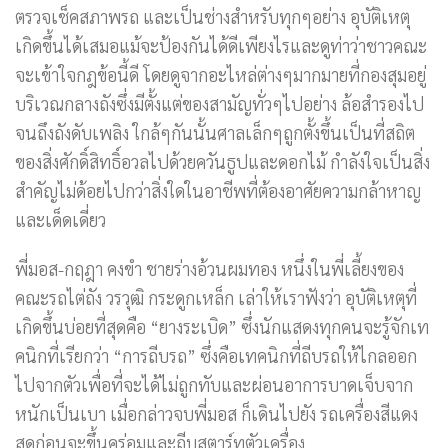
ตรวจเช็คสภาพรถ และเป็นช่างสำหรับทุกๆอย่าง อุบัติเหตุ
เกิดขึ้นได้เสมอแม้จะป้องกันได้ดีเพียงไรและดูท่าว่าชาวคณะ
จะเข้าใจกฎข้อนี้ดี โดยดูจากอะไหล่ต่างๆมากมายที่กองสุมอยู่
บริเวณกลางถังซึ่งมีตั้งแต่ของสามัญทั่วๆไปอย่าง ล้อสำรองไป
จนถึงถังดับเพลิง ใกล้ๆกันนั้นศาลเล็กๆถูกตั้งขึ้นเป็นที่สถิต
ของสิ่งศักดิ์สิทธิ์อวลไปด้วยควันธูปและดอกไม้ กำลังใจเป็นสิ่ง
สำคัญไม่ด้อยไปกว่าสิ่งใดในอาชีพที่ต้องอาศัยความกล้าหาญ
และเด็ดเดี่ยว
พี่มอส-กฤฎา คงขำ ชายร่างอ้วนผมทอง หนึ่งในพี่เลี้ยงของ
คณะรถไต่ถัง วรวุฒิ กระดูกเหล็ก เล่าให้เราฟังว่า อุบัติเหตุที่
เกิดขึ้นบ่อยที่สุดคือ “ยางระเบิด” ซึ่งนักแสดงทุกคนจะรู้จักเท
คนิกที่เรียกว่า “การถีบรถ” ซึ่งคือเทคนิกที่ถีบรถให้ไกลออก
ไปจากตัวเพื่อที่จะได้ไม่ถูกทับและผ่อนอาการบาดเจ็บจาก
หนักเป็นเบา เมื่อกล่าวจบพี่มอส ก็เดินไปยัง รถเครื่องสีแดง
สดก่อนจะขึ้นคร่อมและถีบสตาร์ทตัวเครื่อง