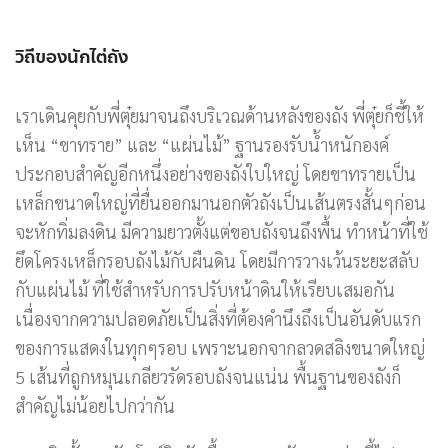
วิถีของนักไต่ถัง
เราเดินคุยกับพี่ตุ๋ยมาจนถึงบริเวณด้านหลังของถัง พี่ตุ๋ยก็ชี้ให้
เห็น “ขาทราย” และ “แผ่นไม้” ฐานรองรับน้ำหนักองค์
ประกอบสำคัญอีกหนึ่งอย่างของถังใบใหญ่ โดยขาทรายเป็น
เหล็กขนาดใหญ่ที่ยื่นออกมานอกตัวถังเป็นเส้นตรงสั้นๆก่อน
จะหักทิ่มลงดิน มีความยาวตั้งแต่ขอบถังจนถึงพื้น ทำหน้าที่ใช้
ยึดโครงเหล็กรอบถังไม้กับผืนดิน โดยมีการวางเว้นระยะสลับ
กับแผ่นไม้ ที่ใช้สำหรับการปรับหน้าดินให้เรียบเสมอกัน
เนื่องจากความปลอดภัยเป็นสิ่งที่ต้องคำนึงถึงเป็นอันดับแรก
ของการแสดงในทุกๆรอบ เพราะนอกจากลวดสลิงขนาดใหญ่
5 เส้นที่ถูกหมุนเกลียวรัดรอบถังจนแน่น พื้นฐานของถังก็
สำคัญไม่น้อยไปกว่ากัน