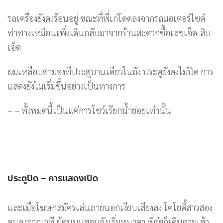
รถเครื่องยังคงร้อนอยู่ ขณะที่พี่เก๋โดดลงจากรถมอเตอร์ไซค์
ท่าทางเหมือนเพิ่งเดินกลับมาจากร้านสะดวกซื้อเลขเจ็ด-สิบ
เอ็ด
ผมเหลือบตามองที่ประตูบานเดียวในถัง ประตูยังคงไม่ปิด การ
แสดงยังไม่เริ่มขึ้นอย่างเป็นทางการ
– – ทั้งหมดนี้เป็นแค่การโชว์เรียกน้ำย่อยเท่านั้น
ประตูปิด – การแสดงเปิด
และเมื่อโฆษกสมัครเล่นภายนอกเงียบเสียงลง โคโยตี้สาวสอง
คนลงจากเวที ผู้คนบนขอบถังเริ่มหนาตา พี่ตุ๋ยก็เดินตามเข้า