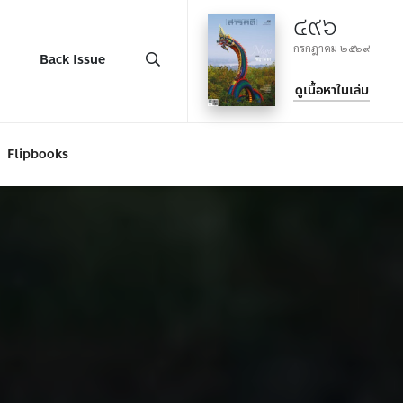
๔๙๖
กรกฎาคม ๒๕๖๙
Back Issue
ดูเนื้อหาในเล่ม
Flipbooks