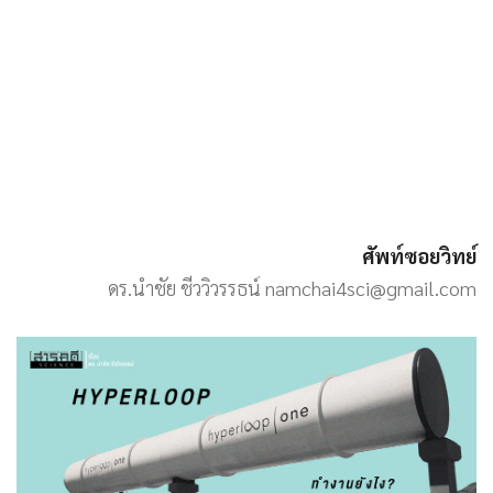
ศัพท์ซอยวิทย์
ดร.นำชัย ชีววิวรรธน์ namchai4sci@gmail.com