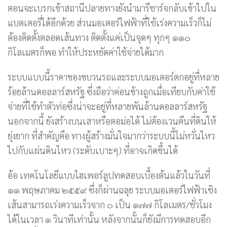
ตอนจะเบรกเข้าสถานีปลายทางยังนำมารีชาร์จกลับเข้าไปใน
แบตเตอรี่ได้อีกด้วย ส่วนมอเตอร์ไฟฟ้าที่ใช้เร่งความเร็วก็ไม่
ต้องติดตั้งตลอดเส้นทาง ติดตั้งแค่เป็นจุดๆ ทุกๆ ๑๑๐
กิโลเมตรก็พอ ทำให้ประหยัดค่าใช้จ่ายได้มาก
ระบบแบบนี้ราคาของขบวนรถและระบบมอเตอร์ตกอยู่ที่หลาย
ร้อยล้านดอลลาร์สหรัฐ ซึ่งถือว่าค่อนข้างถูกเมื่อเทียบกับค่าใช้
จ่ายที่ใช้ทำตัวท่อซึ่งน่าจะอยู่ที่หลายพันล้านดอลลาร์สหรัฐ
นอกจากนี้ ยังสร้างบนเสาหรือตอม่อได้ ไม่ต้องเวนคืนที่ดินให้
ยุ่งยาก ที่สำคัญคือ ทางผู้สร้างมั่นใจมากว่าระบบนี้ไม่หวั่นไหว
ไปกับแผ่นดินไหว (ระดับเบาะๆ) ที่อาจเกิดขึ้นได้
อ้อ เทคโนโลยีแบบไฮเพอร์ลูปทดสอบเบื้องต้นแล้วในวันที่
๑๑ พฤษภาคม ๒๕๕๙ ซึ่งก็ผ่านฉลุย ระบบมอเตอร์ไฟฟ้าเชิง
เส้นสามารถเร่งความเร็วจาก ๐ เป็น ๑๗๗ กิโลเมตร/ชั่วโมง
ได้ในเวลา ๑ วินาทีเท่านั้น หลังจากนั้นก็ยังมีการทดสอบอีก