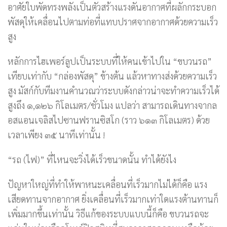
อาศัยใบพัดทรงพลังเป็นตัวสร้างแรงดันอากาศที่ผลักกระบอก
พัสดุให้เคลื่อนไปตามท่อที่แทบปราศจากอากาศด้วยความเร็ว
สูง
หลักการไฮเพอร์ลูปเป็นระบบที่ให้คนเข้าไปใน “ขบวนรถ”
เทียบเท่ากับ “กล่องพัสดุ” ข้างต้น แล้วหาทางส่งด้วยความเร็ว
สูง มัสก์กับทีมงานคำนวณว่าระบบดังกล่าวน่าจะทำความเร็วได้
สูงถึง ๑,๑๒๖ กิโลเมตร/ชั่วโมง แปลว่า สามารถเดินทางจากล
อสแอนเจลิสไปซานฟรานซิสโก (ราว ๖๑๓ กิโลเมตร) ด้วย
เวลาเพียง ๓๕ นาทีเท่านั้น !
“รถ (ไฟ)” ที่ไหนจะวิ่งได้เร็วขนาดนั้น ทำได้ยังไง
ปัญหาใหญ่ที่ทำให้พาหนะเคลื่อนที่เร็วมากไม่ได้ก็คือ แรง
เสียดทานจากอากาศ ยิ่งเคลื่อนที่เร็วมากเท่าใดแรงต้านทานก็
เพิ่มมากขึ้นเท่านั้น วิธีแก้ของระบบแบบนี้ก็คือ ขบวนรถจะ