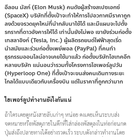
อีลอน มัสก์ (Elon Musk) คนดังผู้สร้างสเปซเอกซ์
(SpaceX) บริษัทที่ตั้งเป้าจะทำให้การไปอวกาศมีราคาถูก
ลงด้วยจรวดยุคใหม่ที่นำกลับมาใช้ได้ และมีแผนจะไปตั้ง
รกรากที่ดาวอังคารให้ได้ เท่านั้นยังไม่พอ เขายังร่วมก่อตั้ง
เทสลาอิงก์ (Tesla, Inc.) ผู้ผลิตรถยนต์ไฟฟ้าสุดเริ่ด
นำสมัยและร่วมก่อตั้งเพย์พอล (PayPal) ที่คนทำ
ธุรกรรมออนไลน์อาจเคยใช้มาแล้ว ก่อตั้งบริษัทไฮเทคอีก
หลายบริษัท แน่นอนว่ารวมทั้งโครงการไฮเพอร์ลูปวัน
(Hyperloop One) ที่ตั้งเป้าจะขนส่งคนเดินทางระยะ
ไกลได้แบบเดียวกับเครื่องบิน แต่ในราคาที่ถูกกว่ามาก
ไฮเพอร์ลูปทำงานยังไงกันแน่
ถ้าใครเคยดูหนังสายลับเก่าๆ หน่อย คงเคยเห็นระบบส่ง
จดหมายหรือพัสดุภายในตึกที่ใส่กล่องพัสดุลงในท่อก่อนกด
ปุ่มส่งถึงปลายทางได้อย่างรวดเร็ว ระบบดังกล่าวทำงานโดย