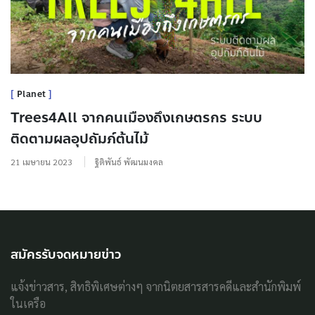
Planet
Trees4All จากคนเมืองถึงเกษตรกร ระบบ
ติดตามผลอุปถัมภ์ต้นไม้
21 เมษายน 2023
ฐิติพันธ์ พัฒนมงคล
สมัครรับจดหมายข่าว
แจ้งข่าวสาร, สิทธิพิเศษต่างๆ จากนิตยสารสารคดีและสำนักพิมพ์
ในเครือ