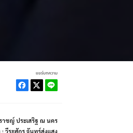
แชร์บทความ
ักปราชญ์ ประเสริฐ ณ นคร
อง : วีระศักร จันทร์ส่งแสง