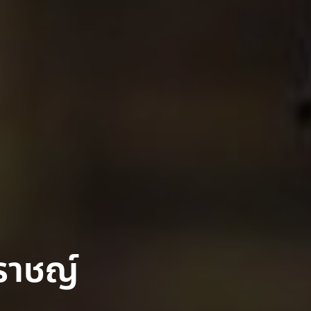
ปราชญ์