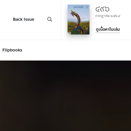
๔๙๖
กรกฎาคม ๒๕๖๙
Back Issue
ดูเนื้อหาในเล่ม
Flipbooks