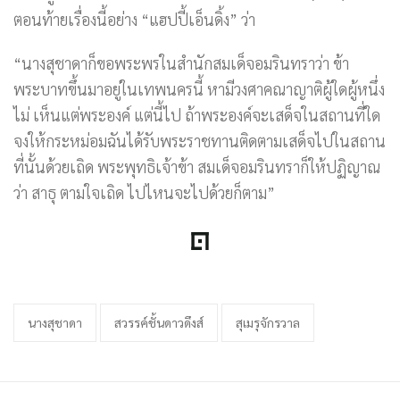
ตอนท้ายเรื่องนี้อย่าง “แฮปปี้เอ็นดิ้ง” ว่า
“นางสุชาดาก็ขอพระพรในสำนักสมเด็จอมรินทราว่า ข้า
พระบาทขึ้นมาอยู่ในเทพนครนี้ หามีวงศาคณาญาติผู้ใดผู้หนึ่ง
ไม่ เห็นแต่พระองค์ แต่นี้ไป ถ้าพระองค์จะเสด็จในสถานที่ใด
จงให้กระหม่อมฉันได้รับพระราชทานติดตามเสด็จไปในสถาน
ที่นั้นด้วยเถิด พระพุทธิเจ้าข้า สมเด็จอมรินทราก็ให้ปฏิญาณ
ว่า สาธุ ตามใจเถิด ไปไหนจะไปด้วยก็ตาม”
นางสุชาดา
สวรรค์ชั้นดาวดึงส์
สุเมรุจักรวาล