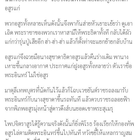
อสูรแก่
พวกอสูรทั้งหลายเห็นดังนั้นจึงพากันส่ายหัวเยาะเย้ยว่า ดูเอา
เถิด พระราชาของพวกเราหาสามีให้พระธิดาทั้งที กลับได้ผัว
แก่กว่ารุ่นปู่เสียอีก ฮ่า-ฮ่า-ฮ่า แล้วก็ตั้งท่าจะแยกย้ายกลับบ้าน
อสูรแก่จึงฉวยมือนางสุชาดาธิดาอสูรแล้วคืนร่างเดิม พานาง
เหาะขึ้นกลางอากาศ ประกาศแก่ฝูงอสูรทั้งหลายว่า ตัวเราชื่อ
พระอินทร์ ไม่ใช่อสูร
มาตุลีเทพบุตรที่นัดกันไว้แล้วก็โฉบเวชยันต์ราชรถลงมารับ
พระอินทร์กับนางสุชาดาขึ้นรถทันที แล้วควบราชรถลอยฟ้า
จากพิภพอสูรมุ่งหน้าสู่ดาวดึงส์บนยอดเขาพระสุเมรุ
ไพปจิตราสูรได้รู้ความจริงดังนั้นก็ยิ่งพิโรธ ร้องเรียกให้กองทัพ
อสูรไล่ตามติดพระอินทร์ขึ้นไปทันที หวังขยี้ให้แหลกราญสม