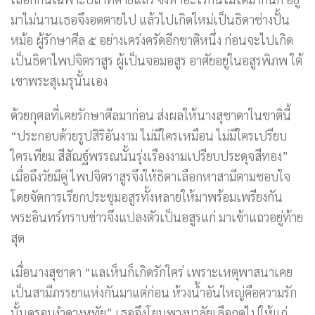
มาไม่นานเธอจึงอดตายไป แล้วไปเกิดใหม่เป็นธิดาช่างปั้น
หม้อ ผู้รักษาศีล ๕ อย่างเคร่งครัดอีกชาติหนึ่ง ก่อนจะไปเกิด
เป็นธิดาไพปจิตราสูร ผู้เป็นจอมอสูร อาศัยอยู่ในอสูรพิภพ ใต้
เขาพระสุเมรุนั้นเอง
ด้วยกุศลที่เคยรักษาศีลมาก่อน ส่งผลให้นางสุชาดาในชาตินี้
“ประกอบด้วยรูปสิริอันงาม ไม่มีใครเหมือน ไม่มีใครเปรียบ
ใครเทียม สีสัณฐ์พรรณนั้นรุ่งเรืองงามเปรียบประดุจสีทอง”
เมื่อถึงวัยมีคู่ ไพปจิตราสูรจึงให้ธิดาเลือกหาสามีตามชอบใจ
โดยจัดการเรียกประชุมอสูรทั้งหลายให้มาพร้อมเพรียงกัน
พระอินทร์ทราบข่าวจึงแปลงตัวเป็นอสูรแก่ มาเข้าแถวอยู่ท้าย
สุด
เมื่อนางสุชาดา “แลเห็นก็เกิดรักใคร่ เพราะเหตุพาสนาเคย
เป็นสามีภรรยาแห่งกันมาแต่ก่อน ห้วงน้ำอันใหญ่คือความรัก
นั้นครอบงำดวงหทัย” เธอจึงโยนพวงมาลัยเลือกคู่ไปให้แก่