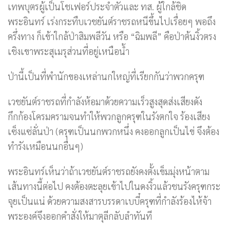
เทพบุตรผู้เป็นโชเฟอร์ประจำตัวและ ทส. ผู้ใกล้ชิด
พระอินทร์ เร่งกระทืบเวชยันต์ราชรถหนีขึ้นไปเรื่อยๆ พอถึง
ครึ่งทาง ก็เข้าใกล้ป่าสิมพลีวัน หรือ “ฉิมพลี” คือป่าต้นงิ้วตรง
เชิงเขาพระสุเมรุส่วนที่อยู่เหนือน้ำ
ป่านี้เป็นที่พำนักของเหล่านกใหญ่ที่เรียกกันว่าพวกครุฑ
เวชยันต์ราชรถที่กำลังห้อมาด้วยความเร็วสูงสุดส่งเสียงดัง
กึกก้องโครมครามจนทำให้พวกลูกครุฑในรังตกใจ ร้องเสียง
เซ็งแซ่ลั่นป่า (ครุฑเป็นนกพวกหนึ่ง คงออกลูกเป็นไข่ จึงต้อง
ทำรังเหมือนนกอื่นๆ)
พระอินทร์เห็นว่าถ้าเวชยันต์ราชรถยังคงตั้งเข็มมุ่งหน้าตาม
เส้นทางนี้ต่อไป คงต้องตะลุยเข้าไปในดงงิ้วแล้วชนรังครุฑกระ
จุยเป็นแน่ ด้วยความสงสารบรรดาเบบี๋ครุฑที่กำลังร้องไห้จ้า
พระองค์จึงออกคำสั่งให้มาตุลีกลับลำทันที