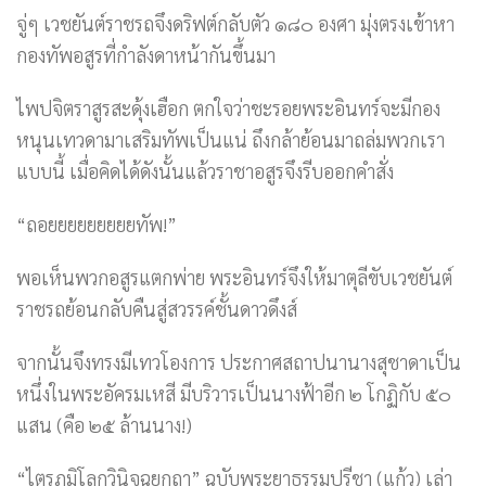
จู่ๆ เวชยันต์ราชรถจึงดริฟต์กลับตัว ๑๘๐ องศา มุ่งตรงเข้าหา
กองทัพอสูรที่กำลังดาหน้ากันขึ้นมา
ไพปจิตราสูรสะดุ้งเฮือก ตกใจว่าชะรอยพระอินทร์จะมีกอง
หนุนเทวดามาเสริมทัพเป็นแน่ ถึงกล้าย้อนมาถล่มพวกเรา
แบบนี้ เมื่อคิดได้ดังนั้นแล้วราชาอสูรจึงรีบออกคำสั่ง
“ถอยยยยยยยยยทัพ!”
พอเห็นพวกอสูรแตกพ่าย พระอินทร์จึงให้มาตุลีขับเวชยันต์
ราชรถย้อนกลับคืนสู่สวรรค์ชั้นดาวดึงส์
จากนั้นจึงทรงมีเทวโองการ ประกาศสถาปนานางสุชาดาเป็น
หนึ่งในพระอัครมเหสี มีบริวารเป็นนางฟ้าอีก ๒ โกฏิกับ ๕๐
แสน (คือ ๒๕ ล้านนาง!)
“ไตรภูมิโลกวินิจฉยกถา” ฉบับพระยาธรรมปรีชา (แก้ว) เล่า