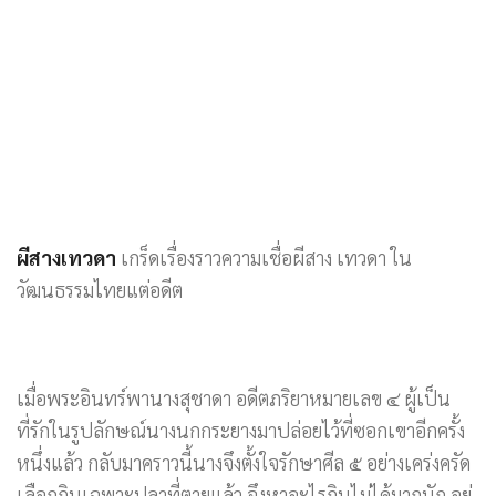
ผีสางเทวดา
เกร็ดเรื่องราวความเชื่อผีสาง เทวดา ใน
วัฒนธรรมไทยแต่อดีต
เมื่อพระอินทร์พานางสุชาดา อดีตภริยาหมายเลข ๔ ผู้เป็น
ที่รักในรูปลักษณ์นางนกกระยางมาปล่อยไว้ที่ซอกเขาอีกครั้ง
หนึ่งแล้ว กลับมาคราวนี้นางจึงตั้งใจรักษาศีล ๕ อย่างเคร่งครัด
เลือกกินเฉพาะปลาที่ตายแล้ว จึงหาอะไรกินไม่ได้มากนัก อยู่