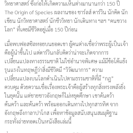
วิทยาศาสตร์ ซึ่งก่อให้เกิดความเห็นต่างมานานกว่า 150 ปี
The Origin of Species ผลงานของ ชาร์ลส์ ดาร์วิน นักคิด นัก
เขียน นักวิทยาศาสตร์ นักชีววิทยา นักเดินทาง ฯลฯ “คนขวาง
โลก” ที่เคยมีชีวิตอยู่เมื่อ 150 ปีก่อน
เมื่อพบฟอสซิลหอยบนยอดเขา ผู้คนต่างเชื่อว่าพระผู้เป็นเจ้า
คือผู้นำขึ้นไป แต่ดาร์วินกลับคิดว่าน่าจะเกิดจากการ
เปลี่ยนแปลงทางธรรมชาติ ไม่ใช่อำนาจพิเศษ แม้มีข้อโต้แย้ง
รุนแรงในทฤษฎีว่าสิ่งมีชีวิตมี “วิวัฒนาการ” ความ
เปลี่ยนแปลงบนโลกดำเนินไปตามธรรมชาติที่มี “กฎ”
ควบคุม ด้วยความเชื่อเรื่องพระเจ้าคือผู้สร้างทุกสิ่งทรงพลังยิ่ง
ในยุคนั้น แต่ชายชาวอังกฤษก็ไม่หยุดศึกษา เขาค้นคว้า
ค้นคว้า และค้นคว้า พร้อมออกเดินทางไปทุกสารทิศ จาก
อังกฤษถึงกาลาปาโกส เพื่อหาข้อมูลสนับสนุนสมมุติฐาน
กระทั่งถ่ายทอดเป็นหนังสือเล่มนี้