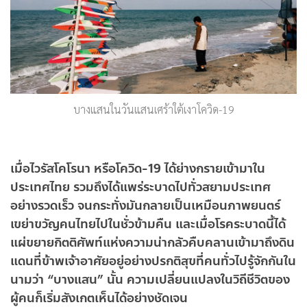
บางแสนในวันแสนเศร้าใต้เงาโควิด-19
เมื่อไวรัสโคโรนา หรือโควิด-19 ได้ย่างกรายเข้ามาใน
ประเทศไทย รวมถึงได้แพร่ระบาดไปทั่วสยามประเทศ
อย่างรวดเร็ว จนกระทั่งมันกลายเป็นเหมือนภาพยนตร์
เขย่าขวัญคนไทยไปในชั่วข้ามคืน และเมื่อโรคระบาดนี้ได้
แผ่ขยายกิตติศัพท์แห่งความน่ากลัวคืบคลานเข้ามาถึงดิน
แดนที่ข้าพเจ้าอาศัยอยู่อย่างปรกติสุขที่คนทั่วไปรู้จักกันใน
นามว่า “บางแสน” นั้น ความเปลี่ยนแปลงในวิถีชีวิตของ
ผู้คนก็เริ่มสังเกตเห็นได้อย่างชัดเจน