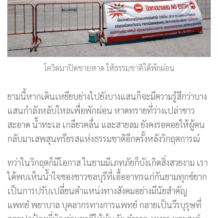
โควิดมาปิดชายหาด ให้ธรรมชาติได้พักผ่อน
ยามนี้หากเดินเหยียบย่างไปยังบางแสนก็จะมีความรู้สึกว่าบาง
แสนกำลังหลับใหลเพื่อพักผ่อน หาดทรายที่ว่างเปล่าขาว
สะอาด น้ำทะเล เกลียวคลื่น และสายลม ยังคงรอคอยให้ผู้คน
กลับมาเสพสุนทรียรสแห่งธรรมชาติอีกครั้งหลังวิกฤตการณ์
ทว่าในวิกฤตก็มีโอกาส ในยามมีเภทภัยก็บังเกิดสิ่งสวยงาม เรา
ได้พบเห็นน้ำใจของชาวชลบุรีที่เอื้ออาทรแก่กันยามทุกข์ยาก
เป็นการปรับเปลี่ยนตำแหน่งทางสังคมอย่างมีนัยสำคัญ
แพทย์ พยาบาล บุคลากรทางการแพทย์ กลายเป็นวีรบุรุษที่