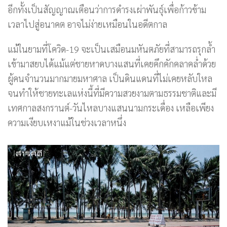
อีกทั้งเป็นสัญญาณเตือนว่าการดำรงเผ่าพันธุ์เพื่อก้าวข้าม
เวลาไปสู่อนาคต อาจไม่ง่ายเหมือนในอดีตกาล
แม้ในยามที่โควิด-19 จะเป็นเสมือนมหันตภัยที่สามารถรุกล้ำ
เข้ามาสยบได้แม้แต่ชายหาดบางแสนที่เคยคึกคักคลาคล่ำด้วย
ผู้คนจำนวนมากมายมหาศาล เป็นดินแดนที่ไม่เคยหลับใหล
จนทำให้ชายทะเลแห่งนี้ที่มีความสวยงามตามธรรมชาติและมี
เทศกาลสงกรานต์-วันไหลบางแสนนามกระเดื่อง เหลือเพียง
ความเงียบเหงาแม้ในช่วงเวลาหนึ่ง