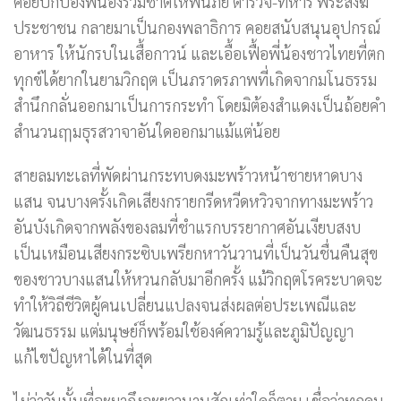
คอยปกป้องพี่น้องร่วมชาติให้พ้นภัย ตำรวจ-ทหาร พระสงฆ์
ประชาชน กลายมาเป็นกองพลาธิการ คอยสนับสนุนอุปกรณ์
อาหาร ให้นักรบในเสื้อกาวน์ และเอื้อเฟื้อพี่น้องชาวไทยที่ตก
ทุกข์ได้ยากในยามวิกฤต เป็นภราดรภาพที่เกิดจากมโนธรรม
สำนึกกลั่นออกมาเป็นการกระทำ โดยมิต้องสำแดงเป็นถ้อยคำ
สำนวนฤๅมธุรสวาจาอันใดออกมาแม้แต่น้อย
สายลมทะเลที่พัดผ่านกระทบดงมะพร้าวหน้าชายหาดบาง
แสน จนบางครั้งเกิดเสียงกรายกรีดหวีดหวิวจากทางมะพร้าว
อันบังเกิดจากพลังของลมที่ชำแรกบรรยากาศอันเงียบสงบ
เป็นเหมือนเสียงกระซิบเพรียกหาวันวานที่เป็นวันชื่นคืนสุข
ของชาวบางแสนให้หวนกลับมาอีกครั้ง แม้วิกฤตโรคระบาดจะ
ทำให้วิถีชีวิตผู้คนเปลี่ยนแปลงจนส่งผลต่อประเพณีและ
วัฒนธรรม แต่มนุษย์ก็พร้อมใช้องค์ความรู้และภูมิปัญญา
แก้ไขปัญหาได้ในที่สุด
ไม่ว่าวันนั้นที่จะมาถึงจะยาวนานสักเท่าใดก็ตาม เชื่อว่าทุกคน