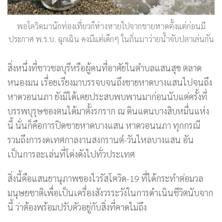
พอโควิดมานักท่องเที่ยวก็ห่างหายไปจากชายหาดตั้งแต่ก่อนมี
ประกาศ พ.ร.บ. ฉุกเฉิน คงมีแต่เด็กๆ ในถิ่นมาว่ายน้ำจับปลาเล่นกัน
สิ่งหนึ่งที่ชาวชลบุรีหรือผู้คนที่อาศัยในตำบลแสนสุข ตลาด
หนองมน เรื่อยเรียงมาบรรจบจนถึงชายหาดบางแสนไปจนถึง
หาดวอนนภา ยังมิได้เคยประสบพบพานมาก่อนนับแต่ครั้งที่
บรรพบุรุษของตนได้มาตั้งรกราก ณ ดินแดนบางสิบหมื่นแห่ง
นี้ นั่นก็คือการปิดชายหาดบางแสน หาดวอนนภา ทุกกรณี
รวมถึงการงดเทศกาลงานสงกรานต์-วันไหลบางแสน อัน
เป็นการละเล่นที่โด่งดังไปทั่วประเทศ
สิ่งนี้คือแสนยานุภาพของไวรัสโควิด-19 ที่ได้กระทำต่อมวล
มนุษยชาติเพื่อเป็นเครื่องสังวรระวังในการดำเนินชีวิตนับจาก
นี้ ว่าต้องพร้อมปรับตัวอยู่กับสิ่งที่คาดไม่ถึง