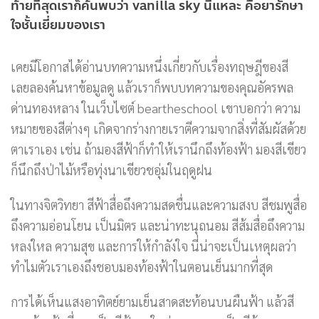
ท้ายที่สุดเราก็ค้นพบว่า vanilla sky นี่แหละ คือยารักษา
ใจชั้นเยี่ยมของเรา
เคยมีโอกาสได้อ่านบทความหนึ่งเกี่ยวกับเรื่องทฤษฎีของสี
เลยลองค้นหาข้อมูลดู แล้วเราก็พบบทความของคุณอัครพล
ด่านทองหลาง ในเว็บไซต์ beartheschool เขาบอกว่า ความ
หมายของสีต่างๆ เกิดจากร่างกายเราตีความจากสิ่งที่สัมผัสด้วย
ตาเราเอง เช่น ถ้ามองสีฟ้าก็ทำให้เรานึกถึงท้องฟ้า มองสีเขียว
ก็นึกถึงป่าไม้หรือทุ่งนาเขียวชอุ่มในฤดูฝน
ในทางจิตวิทยา สีฟ้าสื่อถึงความสดชื่นและความสงบ สีชมพูสื่อ
ถึงความอ่อนโยน เป็นมิตร และน่าทะนุถนอม สีส้มสื่อถึงความ
หลงใหล ความสุข และการให้กำลังใจ นี่น่าจะเป็นเหตุผลว่า
ทำไมตัวเราเองถึงชอบมองท้องฟ้าในตอนเย็นมากที่สุด
การได้เห็นแสงอาทิตย์ยามเย็นสาดสะท้อนบนผืนฟ้า แล้วสี