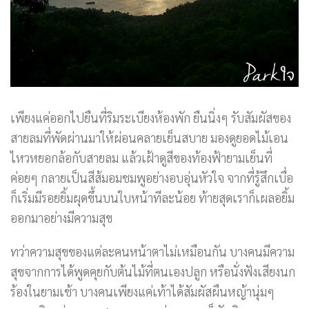
เพียงแค่ออกไปยืนที่ริมระเบียงห้องพัก ยืนนิ่งๆ รับสัมผัสของ
สายลมที่พัดผ่านมาให้ผ่อนคลายเย็นสบาย มองดูยอดไม้เอน
ไหวหยอกล้อกับสายลม แล้วเฝ้าดูสีของท้องฟ้ายามเย็นที่
ค่อยๆ กลายเป็นสีส้มอมชมพูอย่างอบอุ่นหัวใจ จากที่รู้สึกเบื่อ
ก็เริ่มมีรอยยิ้มผุดขึ้นบนใบหน้าทีละน้อย ท้ายสุดเราก็เผลอยิ้ม
ออกมาอย่างมีความสุข
ทว่าความสุขของแต่ละคนหน้าตาไม่เหมือนกัน บางคนมีความ
สุขจากการได้พูดคุยกับต้นไม้ที่ตนเองปลูก หรือนั่งฟังเสียงนก
ร้องในยามเช้า บางคนเพียงแค่เท้าได้สัมผัสผืนหญ้านุ่มๆ