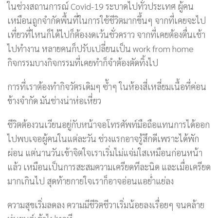
ในช่วงสถานการณ์ Covid-19 ระบาดไปทั่วประเทศ ผู้คน
เหมือนถูกจำกัดพื้นที่ในการใช้ชีวิตมากขึ้นๆ จากที่เคยจะไป
เที่ยวที่ไหนก็ได้ไปก็ต้องงดเว้นชั่วคราว จากที่เคยต้องตื่นเช้า
ไปทำงาน หลายคนก็ปรับเปลี่ยนเป็น work from home
กิจกรรมบางกิจกรรมที่เคยทำก็จำต้องตัดทิ้งไป
การที่เราต้องทำกิจวัตรเดิมๆ ซ้ำๆ ในห้องสี่เหลี่ยมเนื้อที่ค่อน
ข้างจำกัด มันช่างน่าห่อเหี่ยว
ชีวิตต้องวนเวียนอยู่กับหน้าจอโทรศัพท์มือถือแทนการได้ออก
ไปพบเจอผู้คนในแต่ละวัน ช่วงแรกอาจรู้สึกดีเพราะได้พัก
ผ่อน แต่นานวันเข้าจิตใจเราเริ่มไม่แจ่มใสเหมือนก่อนหน้า
แล้ว เหมือนเป็นการสะสมความเครียดทีละนิด และเมื่อเครียด
มากเกินไป สุดท้ายกายใจเราก็อาจอ่อนแอย่ำแย่ลง
ความสุขเริ่มลดลง ความมีชีวิตชีวาเริ่มน้อยลงเรื่อยๆ จนคล้าย