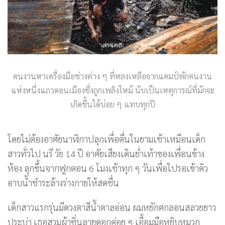
คนงานหาเครื่องมือช่างต่าง ๆ ที่หลงเหลือจากแคมป์พักคนงาน
แห่งหนึ่งแถวดอนเมืองซึ่งถูกเพลิงไหม้ นับเป็นเหตุการณ์ที่มักจะ
เกิดขึ้นได้บ่อย ๆ แทบทุกปี
โดยไม่ต้องอาศัยนาฬิกาปลุกเพื่อตื่นในยามเช้าเหมือนเด็ก
สาวทั่วไป นรี วัย 14 ปี อาศัยเสียงเดินย่ำเท้าของเพื่อนข้าง
ห้อง ลุกขึ้นจากฟูกตอน 6 โมงเช้าทุก ๆ วันเพื่อไปรอเข้าคิว
อาบน้ำชำระล้างร่างกายให้สดชื่น
เด็กสาวแรกรุ่นมีดวงตาสีน้ำตาลอ่อน ผมหยักศกลอนสลวยยาว
ประบ่า เธอสวมผ้าซิ่นลายดอกค่อย ๆ เอื้อมมือหยิบหมวก