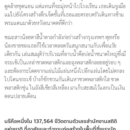
ดูคล้ายชุดนอน แต่แทนที่จะมุ่งหน้าไปโรงเรียน เธอเดินจูงมือ
แม่ไปยังโครงสร้างตึกเจ็ดชั้นที่เธอและครอบครัวเดินทางข้าม
พรมแดนมาด้วยหวังอนาคตที่ดีกว่า
ขณะสาวน้อยตาสีน้ำตาลกำลังก่อร่างสร้างกรุงเทพฯ ตุยหรือ
น้องชายของเธอก็ใช้เวลาตลอดวันสนุกสนานกับเพื่อนวัย
เดียวกัน เล่นสมมุติว่าบริเวณที่อาบน้ำคือบ่อน้ำขนาดใหญ่ซึ่งมี
จระเข้เป็นเหล่าขวดพลาสติกและถุงพลาสติกลอยอยู่รอบ ๆ
และต้องกระโดดจากแผ่นไม้แผ่นหนึ่งไปอีกแผ่นโดยไม่ตกลง
ไปโดนจระเข้ บ้างก็ชักชวนกันเดินหาขวดพลาสติกใส ขวด
พลาสติกขุ่น ในถังสีเขียวสีเหลือง มาเก็บสะสมไว้แลกเป็นเงิน
ตอนปลายเดือน
นรีคือหนึ่งใน 137,564 ชีวิตตามตัวเลขสำนักงานสถิติ
แห่งชาติ ที่อาศัยและทำงานก่อสร้างในพื้นที่ซึ่งเรามัก