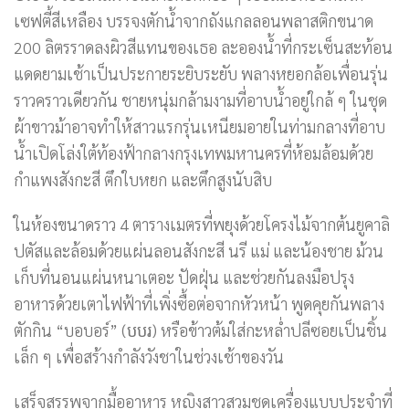
เซฟตี้สีเหลือง บรรจงตักน้ำจากถังแกลลอนพลาสติกขนาด
200 ลิตรราดลงผิวสีแทนของเธอ ละอองน้ำที่กระเซ็นสะท้อน
แดดยามเช้าเป็นประกายระยิบระยับ พลางหยอกล้อเพื่อนรุ่น
ราวคราวเดียวกัน ชายหนุ่มกล้ามงามที่อาบน้ำอยู่ใกล้ ๆ ในชุด
ผ้าขาวม้าอาจทำให้สาวแรกรุ่นเหนียมอายในท่ามกลางที่อาบ
น้ำเปิดโล่งใต้ท้องฟ้ากลางกรุงเทพมหานครที่ห้อมล้อมด้วย
กำแพงสังกะสี ตึกใบหยก และตึกสูงนับสิบ
ในห้องขนาดราว 4 ตารางเมตรที่พยุงด้วยโครงไม้จากต้นยูคาลิ
ปตัสและล้อมด้วยแผ่นลอนสังกะสี นรี แม่ และน้องชาย ม้วน
เก็บที่นอนแผ่นหนาเตอะ ปัดฝุ่น และช่วยกันลงมือปรุง
อาหารด้วยเตาไฟฟ้าที่เพิ่งซื้อต่อจากหัวหน้า พูดคุยกันพลาง
ตักกิน “บอบอร์” (បបរ) หรือข้าวต้มใส่กะหล่ำปลีซอยเป็นชิ้น
เล็ก ๆ เพื่อสร้างกำลังวังชาในช่วงเช้าของวัน
เสร็จสรรพจากมื้ออาหาร หญิงสาวสวมชุดเครื่องแบบประจำที่