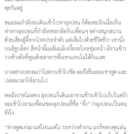
คุยกันอยู่
ขณะผมกำลังจะเดินเข้าไปหาลุงปอน ก็ต้องชะงักเมื่อเห็น
ท่าทางลุงปอนที่กำลังหยอกล้อกับเพื่อนๆ อย่างสนุกสนาน
ด้วยเสียงอู้อี้จากโรคประจำตัว แต่เต็มไปด้วยชีวิตชีวา เขานั่ง
บนอิฐบล็อก สีหน้ายิ้มแย้มแม้เหงื่อจะไหลชุ่มหน้า มีจานข้าว
วางข้างตัวที่พูนด้วยอาหารซึ่งเขาแทบไม่ได้กินเลย
บางอย่างบอกผมว่าไม่ควรเข้าไปขัด ผมจึงยืนมองเขาพูด และ
ปล่อยเวลาให้ผ่านไป
พอถึงบ่ายโมงตรง ลุงปอนก็เดินเอาจานข้าวเข้าไปเก็บในครัว
ผมเข้าไปถามเพื่อนของลุงปอนที่ชื่อ “อึ่ง” ว่าลุงปอนเป็นคน
ยังไง
“อ่างพูดเก่งมาแต่ไหนแต่ไร ระหว่างทำงาน แกก็ชอบคุยเล่น