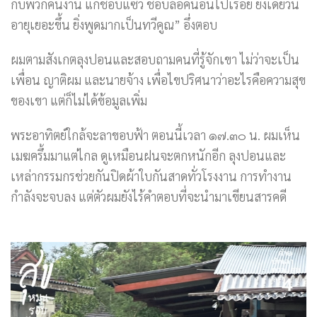
กับพวกคนงาน แกชอบแซว ชอบล้อคนอื่นไปเรื่อย ยิ่งเดี๋ยวนี้
อายุเยอะขึ้น ยิ่งพูดมากเป็นทวีคูณ” อึ่งตอบ
ผมตามสังเกตลุงปอนและสอบถามคนที่รู้จักเขา ไม่ว่าจะเป็น
เพื่อน ญาติผม และนายจ้าง เพื่อไขปริศนาว่าอะไรคือความสุข
ของเขา แต่ก็ไม่ได้ข้อมูลเพิ่ม
พระอาทิตย์ใกล้จะลาขอบฟ้า ตอนนี้เวลา ๑๗.๓๐ น. ผมเห็น
เมฆครึ้มมาแต่ไกล ดูเหมือนฝนจะตกหนักอีก ลุงปอนและ
เหล่ากรรมกรช่วยกันปิดผ้าใบกันสาดทั่วโรงงาน การทำงาน
กำลังจะจบลง แต่ตัวผมยังไร้คำตอบที่จะนำมาเขียนสารคดี