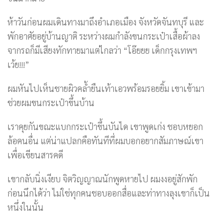
ห้าวันก่อนผมเดินทางมาถึงอำเภอเมือง จังหวัดจันทบุรี และ
พักอาศัยอยู่บ้านญาติ ระหว่างผมกำลังขนกระเป๋าเสื้อผ้าลง
จากรถก็มีเสียงทักทายมาแต่ไกลว่า “โอ๊ยยย เด็กกรุงเทพฯ
เว้ย!!!”
ผมหันไปเห็นชายผิวคล้ำยืนเท้าเอวพร้อมรอยยิ้ม เขาเข้ามา
ช่วยผมขนกระเป๋าขึ้นบ้าน
เราคุยกันขณะแบกกระเป๋าขึ้นบันได เขาพูดเก่ง ชอบหยอก
ล้อคนอื่น แต่น่าแปลกคือทันทีที่ผมบอกอยากสัมภาษณ์เขา
เพื่อเขียนสารคดี
เขากลับนิ่งเงียบ จิตวิญญาณนักพูดหายไป ผมงงอยู่สักพัก
ก่อนนึกได้ว่า ไม่ใช่ทุกคนชอบออกสื่อและท่าทางลุงเขาก็เป็น
หนึ่งในนั้น