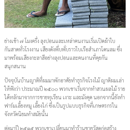
ย่างเข้า ๗ โมงครึ่ง ลุงปอนและเหล่าคนงานเริ่มเปิดผ้าใบ
กันสาดทั่วโรงงาน เสียงดังพึ่บพั่บราวใบเรือสำเภาโดนลม ซึ่ง
มาพร้อมเสียงกะลาสีอย่างลุงปอนและคนงานที่คุยกัน
สนุกสนาน
ปัจจุบันบ้านญาติที่ผมมาพักอาศัยทำธุรกิจโรงไม้ ญาติผมเล่า
ให้ฟังว่า ประมาณปี ๒๕๐๐ พวกเขาเริ่มจากทำสวนผลไม้ ราย
ได้หลักมาจากการขายทุเรียน เงาะ และมังคุด นอกจากนี้ยังทำ
ฟาร์มเลี้ยงหมู เลี้ยงไก่ ซึ่งเป็นรูปแบบธุรกิจที่เกษตรกรใน
จังหวัดนิยมทำสมัยนั้น
ต่อมาปี ๒๕๑๕ พวกเขาเปลี่ยนมาทำร้านขายวัสดุก่อสร้าง