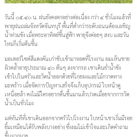
วันนี้ ๐๕.๔๐ น. ฝนยังคงตกอย่างต่อเนื่อง กว่า ๔ ชั่วโมงแล้วที่
พายุฝนถล่มจังหวัดจันทบุรี พื้นที่ต่ำกว่าระดับถนนต้องเผชิญ
น้ำท่วมขัง เมื่อพระอาทิตย์ขึ้นสู่ฟ้า พายุจึงค่อยๆ สงบ และวัน
ใหม่ก็เริ่มต้นขึ้น
มอเตอร์ไซค์สีแดงคันเก่าขับเข้ามาจอดที่โรงงาน ผมเห็นชาย
ผิวคล้ำอายุประมาณ ๔๐ ต้นๆ ลงจากรถ เขาเดินย่ำน้ำขัง
เข้าไปในครัวและวิดน้ำออกด้วยที่โกยผงและไม้กวาดทาง
มะพร้าว เมื่อจัดการปัญหาเสร็จจึงเก็บอุปกรณ์ ใบหน้าดู
เหนื่อยล้า คงไม่มีใครอยากตื่นขึ้นมาแล้วปวดเมื่อยจากการวิด
น้ำเป็นชั่วโมง
แต่ทันทีที่เขาเดินออกจากครัวไปโรงงาน ใบหน้าเขาเริ่มมีรอย
ยิ้มเหมือนได้รับพลังบางอย่าง ซึ่งผมไม่เข้าใจและเกิดคำถาม
ขึ้นมากมาย