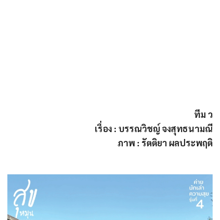
ทีม ว
เรื่อง : บรรณวิชญ์ จงสุทธนามณี
ภาพ : รัตติยา ผลประพฤติ