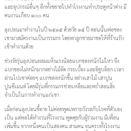
และอุปกรณ์อื่นๆ อีกทั้งขยายไปทำโรงงานทำประตูหน้าต่าง มี
คนงานเกือบ ๑๐๐ คน
ลุงปอนมาทำงานในปี ๒๕๓๕ ด้วยวัย ๑๕ ปี ตอนนั้นพ่อของ
เขามาสมัครงานเป็นกรรมกร โดยพาลูกชายมาขอให้ที่ร้านรับ
เข้าทำงานด้วย
ช่วงวัยรุ่นลุงปอนผอมแห้งแรงน้อยแบกของหนักไม่ไหว จึง
แบกของไม่หนักมากอย่างไม้อัด กระเบื้อง และอิฐบล็อก เวลา
ผ่านไปเขาค่อยๆ แบกของหนักขึ้น อย่างเสาไม้ เสาปูน
ปูนซีเมนต์ โดยมีรุ่นพี่กรรมกรช่วยเหลือและพร่ำสอนสิ่ง
จำเป็นในการทำงานแก่เขา
เมื่อก่อนลุงปอนขี้อาย ไม่ค่อยพูดเพราะกังวลกับโรคที่ตัวเอง
เป็น แต่พอได้ทำงานที่โรงงาน พูดคุยกับผู้ร่วมงาน มีเพื่อน
เพิ่มขึ้น จากหนึ่งคนเป็นสองคน สามคน จนครบทั้งโรงงาน