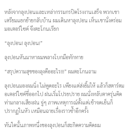
หลังจากลุงปอนและเหล่ากรรมกรปิดโรงงานเสร็จ พวกเขา
เตรียมแยกย้ายกลับบ้าน ผมเดินหาลุงปอน เห็นเขานั่งคร่อม
มอเตอร์ไซค์ จึงตะโกนเรียก
“ลุงปอน! ลุงปอน!”
ลุงปอนหันมาหาผมพลางโบกมือทักทาย
“สรุปความสุขของลุงคืออะไร!!!” ผมตะโกนถาม
ลุงปอนมองผมนิ่ง ไม่พูดอะไร เพียงแต่ส่งยิ้มให้ แล้วก็สตาร์ตม
อเตอร์ไซค์ขี่ออกไป ฝนเริ่มโปรยปราย ผมนั่งหลับตาครุ่นคิด
ท่ามกลางเสียงฝน จู่ๆ ภาพเหตุการณ์ตั้งแต่เช้าจดเย็นก็
ปรากฏในหัว เหมือนฉายเรื่องราวซ้ำอีกครั้ง
ทันใดนั้นภาพหนึ่งของลุงปอนก็สะกิดความคิดผม