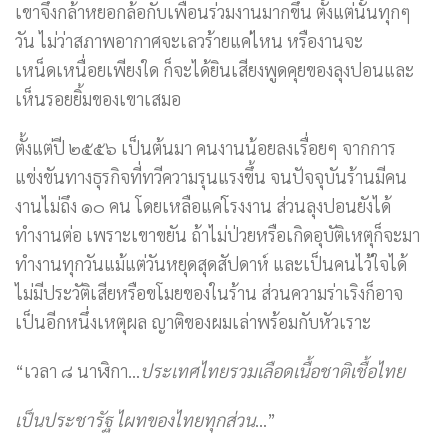
เขาจึงกล้าหยอกล้อกับเพื่อนร่วมงานมากขึ้น ตั้งแต่นั้นทุกๆ
วัน ไม่ว่าสภาพอากาศจะเลวร้ายแค่ไหน หรืองานจะ
เหน็ดเหนื่อยเพียงใด ก็จะได้ยินเสียงพูดคุยของลุงปอนและ
เห็นรอยยิ้มของเขาเสมอ
ตั้งแต่ปี ๒๕๕๖ เป็นต้นมา คนงานน้อยลงเรื่อยๆ จากการ
แข่งขันทางธุรกิจที่ทวีความรุนแรงขึ้น จนปัจจุบันร้านมีคน
งานไม่ถึง ๑๐ คน โดยเหลือแค่โรงงาน ส่วนลุงปอนยังได้
ทำงานต่อ เพราะเขาขยัน ถ้าไม่ป่วยหรือเกิดอุบัติเหตุก็จะมา
ทำงานทุกวันแม้แต่วันหยุดสุดสัปดาห์ และเป็นคนไว้ใจได้
ไม่มีประวัติเสียหรือขโมยของในร้าน ส่วนความร่าเริงก็อาจ
เป็นอีกหนึ่งเหตุผล ญาติของผมเล่าพร้อมกับหัวเราะ
“เวลา ๘ นาฬิกา…
ประเทศไทยรวมเลือดเนื้อชาติเชื้อไทย
เป็นประชารัฐ ไผทของไทยทุกส่วน
…”