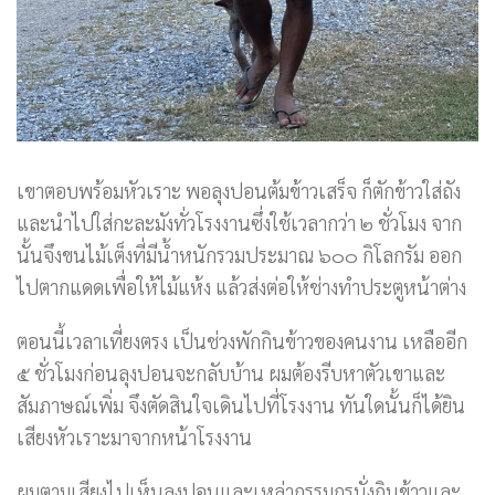
เขาตอบพร้อมหัวเราะ พอลุงปอนต้มข้าวเสร็จ ก็ตักข้าวใส่ถัง
และนำไปใส่กะละมังทั่วโรงงานซึ่งใช้เวลากว่า ๒ ชั่วโมง จาก
นั้นจึงขนไม้เต็งที่มีน้ำหนักรวมประมาณ ๖๐๐ กิโลกรัม ออก
ไปตากแดดเพื่อให้ไม้แห้ง แล้วส่งต่อให้ช่างทำประตูหน้าต่าง
ตอนนี้เวลาเที่ยงตรง เป็นช่วงพักกินข้าวของคนงาน เหลืออีก
๕ ชั่วโมงก่อนลุงปอนจะกลับบ้าน ผมต้องรีบหาตัวเขาและ
สัมภาษณ์เพิ่ม จึงตัดสินใจเดินไปที่โรงงาน ทันใดนั้นก็ได้ยิน
เสียงหัวเราะมาจากหน้าโรงงาน
ผมตามเสียงไปเห็นลุงปอนและเหล่ากรรมกรนั่งกินข้าวและ