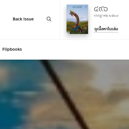
๔๙๖
กรกฎาคม ๒๕๖๙
Back Issue
ดูเนื้อหาในเล่ม
Flipbooks