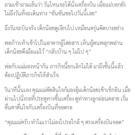
ถามเช้าถามเย็นว่า วันไหนจะได้นั่งเครื่องบิน เมื่อแม่บอกยัง
ไม่ถึงวันที่จะเดินทาง “ซันซันขอไปวันนี้เลย”
ถึงวันจะบินจริง เด็กน้อยดูเงียบไป เหมือนครุ่นคิดบางอย่าง
พอก้าวเท้าเข้าไปในอาคารผู้โดยสาร เห็นผู้คนพลุกพล่าน
เด็กน้อยดึงมือแม่ไว้ “กลับบ้าน ๆ ไม่ไป ๆ”
พ่อกับแม่มองหน้ากัน ภารกิจนี้ยกเลิกไม่ได้ มาถึงขั้นนี้แล้ว
ต้องปฏิบัติภารกิจให้สำเร็จ
วินาทีนั้นเอง คุณแม่ตัดสินใจก้มลงอุ้มเด็กน้อยเข้าเช็กอิน เมื่อ
ผ่านไปนั่งรอที่ประตูทางขึ้นเครื่อง ดูท่าทางลูกผ่อนคลาย เริ่ม
ตื่นตาตื่นใจกับเครื่องบินที่จอดรอ
“คุณแม่ครับ ทำไมเราไม่ลงไปรอใกล้ ๆ ตรงเครื่องบินจอด”