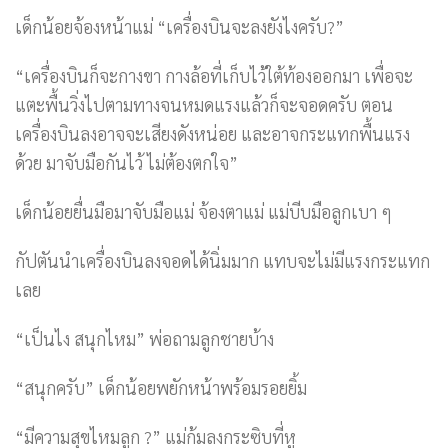
เด็กน้อยจ้องหน้าแม่ “เครื่องบินจะลงยังไงครับ?”
“เครื่องบินก็จะกางขา กางล้อที่เก็บไว้ใต้ท้องออกมา เพื่อจะ
แตะพื้นวิ่งไปตามทางจนหมดแรงแล้วก็จะจอดครับ ตอน
เครื่องบินลงอาจจะเสียงดังหน่อย และอาจกระแทกพื้นแรง
ด้วย มาจับมือกันไว้ ไม่ต้องตกใจ”
เด็กน้อยยื่นมือมาจับมือแม่ จ้องตาแม่ แม่บีบมือลูกเบา ๆ
กัปตันนำเครื่องบินลงจอดได้นิ่มมาก แทบจะไม่มีแรงกระแทก
เลย
“เป็นไง สนุกไหม” พ่อถามลูกชายบ้าง
“สนุกครับ” เด็กน้อยพยักหน้าพร้อมรอยยิ้ม
“มีความสุขไหมลูก ?” แม่ก้มลงกระซิบที่หู