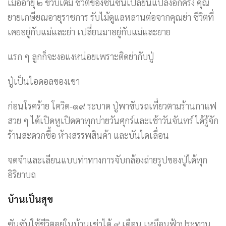
เมื่ออายุ ๒ ขวบเต็ม ชีวิตของซันซันเปลี่ยนแปลงอีกครั้ง คุณ
ยายเกษียณอายุราชการ รับไม้ดูแลหลานต่อจากคุณย่า ชีวิตที่
เคยอยู่กับแม่และย่า เปลี่ยนมาอยู่กับแม่และยาย
แรก ๆ ลูกก็จะงอแงหน่อยเพราะติดย่ากับปู่
ปู่เป็นไอดอลของเขา
ก่อนโรคร้าย โควิด-๑๙ ระบาด ปู่พาขับรถเที่ยวตามร้านกาแฟ
สวย ๆ ได้เปิดหูเปิดตาทุกบ่ายวันศุกร์และเช้าวันจันทร์ ได้รู้จัก
ร้านสะดวกซื้อ ห้างสรรพสินค้า และบันไดเลื่อน
จดจำและเลียนแบบท่าทางการจับกล้องถ่ายรูปของปู่ได้ทุก
อิริยาบถ
บ้านเป็นสุข
ซันซันใช้ชีวิตอยู่ในบ้านเช่าได้ ๙ เดือน เหมือนฟ้าประทาน