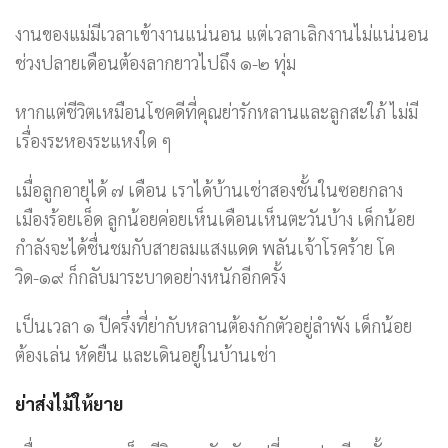
งานของแม่มีเวลาเข้างานแน่นอน แต่เวลาเลิกงานไม่แน่นอน
ช่วงปลายเดือนต้องลากยาวไปถึง ๑-๒ ทุ่ม
หากแต่ชีวิตเหมือนโชคดีที่คุณย่ารักหลานและลูกสะใภ้ ไม่มี
เรื่องระหองระแหงใด ๆ
เมื่อลูกอายุได้ ๗ เดือน เราได้บ้านเช่าสองชั้นในซอยกลาง
เมืองร้อยเอ็ด ลูกน้อยค่อยเห็นเดือนเห็นตะวันบ้าง เด็กน้อย
กำลังจะได้ชื่นชมกับสายลมแสงแดด พลันเจ้าโรคร้าย โค
วิด-๑๙ ก็กลับมาระบาดอย่างหนักอีกครั้ง
เป็นเวลา ๑ ปีครึ่งที่ย่ากับหลานต้องกักตัวอยู่ลำพัง เด็กน้อย
ต้องเล่น หัดยืน และเดินอยู่ในบ้านเช่า
ย่าส่งไม้ให้ยาย