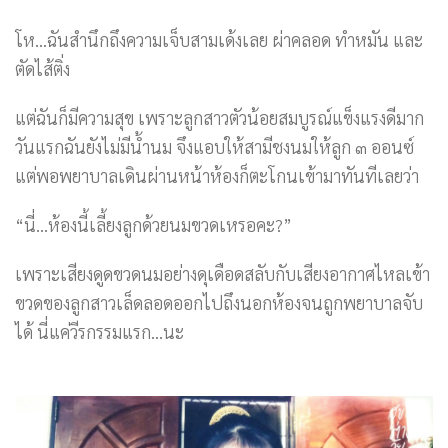
โห…ฉันสำนึกถึงความเจ็บสามเด้งเลย ผ่าคลอด ทำหมัน และ
ตัดไส้ติ่ง
แต่ฉันก็มีความสุข เพราะลูกสาวตัวน้อยสมบูรณ์แข็งแรงดีมาก
วันแรกฉันยังไม่มีน้ำนม จึงแอบให้สามีชงนมให้ลูก ๓ ออนซ์
แต่พอพยาบาลเดินผ่านหน้าห้องก็ตะโกนเข้ามาทันทีเลยว่า
“นี่…ห้องนี้เลี้ยงลูกด้วยนมขวดเหรอคะ?”
เพราะเสียงดูดขวดนมอย่างดุเดือดสลับกับเสียงอากาศไหลเข้า
ขวดของลูกสาวเล็ดลอดออกไปถึงนอกห้องจนถูกพยาบาลจับ
ได้ นี่แค่วีรกรรมแรก…นะ