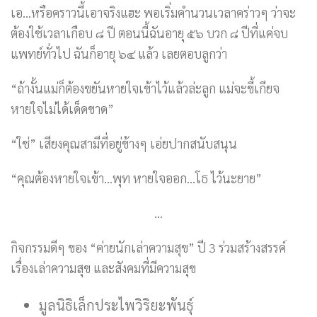
เอ…หรือคราวนี้เอาจริงแฮะ พอเริ่มคำนวนเวลาคร่าวๆ ว่าจะ
ต้องใช้เวลาเกือบ ๘ ปี ตอนนี้ฉันอายุ ๕๖ บวก ๘ ปีที่แค่จบ
แพทย์ทั่วไป ฉันก็อายุ ๖๔ แล้ว เลยตอบลูกว่า
“ถ้างั้นแม่ก็ต้องขยันหายใจเข้าไว้แล้วล่ะลูก แม่จะขี้เกียจ
หายใจไม่ได้เด็ดขาด”
“ใช่” เสียงคุณสามีที่อยู่ข้างๆ เอ่ยปากสนับสนุน
“คุณต้องหายใจเข้า…พุท หายใจออก…โธ ไว้นะยาย”
…
กิจกรรมดีๆ ของ “ค่ายนักเล่าความสุข” ปี 3 ร่วมสร้างสรรค์
เรื่องเล่าความสุข และสังคมที่มีความสุข
มูลนิธิเล็กประไพวิริยะพันธุ์