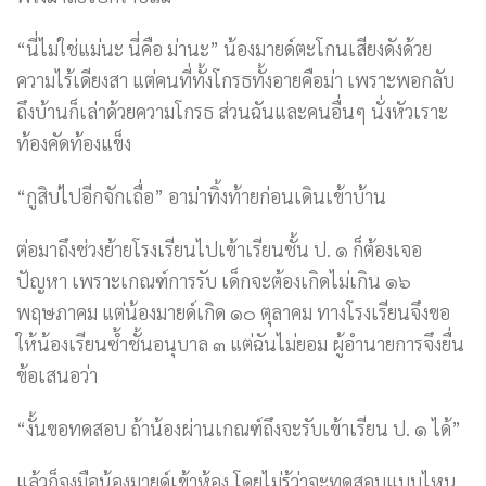
“นี่ไม่ใช่แม่นะ นี่คือ ม่านะ” น้องมายด์ตะโกนเสียงดังด้วย
ความไร้เดียงสา แต่คนที่ทั้งโกรธทั้งอายคือม่า เพราะพอกลับ
ถึงบ้านก็เล่าด้วยความโกรธ ส่วนฉันและคนอื่นๆ นั่งหัวเราะ
ท้องคัดท้องแข็ง
“กูสิบ่ไปอีกจักเถื่อ” อาม่าทิ้งท้ายก่อนเดินเข้าบ้าน
ต่อมาถึงช่วงย้ายโรงเรียนไปเข้าเรียนชั้น ป. ๑ ก็ต้องเจอ
ปัญหา เพราะเกณฑ์การรับ เด็กจะต้องเกิดไม่เกิน ๑๖
พฤษภาคม แต่น้องมายด์เกิด ๑๐ ตุลาคม ทางโรงเรียนจึงขอ
ให้น้องเรียนซ้ำชั้นอนุบาล ๓ แต่ฉันไม่ยอม ผู้อำนายการจึงยื่น
ข้อเสนอว่า
“งั้นขอทดสอบ ถ้าน้องผ่านเกณฑ์ถึงจะรับเข้าเรียน ป. ๑ ได้”
แล้วก็จูงมือน้องมายด์เข้าห้อง โดยไม่รู้ว่าจะทดสอบแบบไหน