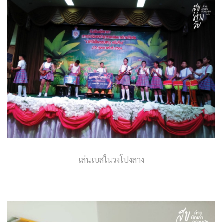
เล่นเบสในวงโปงลาง