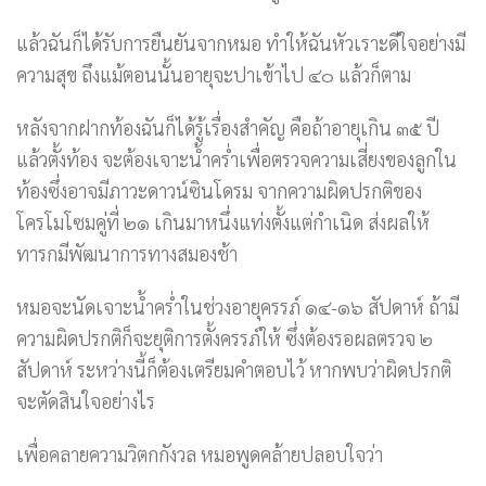
แล้วฉันก็ได้รับการยืนยันจากหมอ ทำให้ฉันหัวเราะดีใจอย่างมี
ความสุข ถึงแม้ตอนนั้นอายุจะปาเข้าไป ๔๐ แล้วก็ตาม
หลังจากฝากท้องฉันก็ได้รู้เรื่องสำคัญ คือถ้าอายุเกิน ๓๕ ปี
แล้วตั้งท้อง จะต้องเจาะน้ำคร่ำเพื่อตรวจความเสี่ยงของลูกใน
ท้องซึ่งอาจมีภาวะดาวน์ซินโดรม จากความผิดปรกติของ
โครโมโซมคู่ที่ ๒๑ เกินมาหนึ่งแท่งตั้งแต่กำเนิด ส่งผลให้
ทารกมีพัฒนาการทางสมองช้า
หมอจะนัดเจาะน้ำคร่ำในช่วงอายุครรภ์ ๑๔-๑๖ สัปดาห์ ถ้ามี
ความผิดปรกติก็จะยุติการตั้งครรภ์ให้ ซึ่งต้องรอผลตรวจ ๒
สัปดาห์ ระหว่างนี้ก็ต้องเตรียมคำตอบไว้ หากพบว่าผิดปรกติ
จะตัดสินใจอย่างไร
เพื่อคลายความวิตกกังวล หมอพูดคล้ายปลอบใจว่า