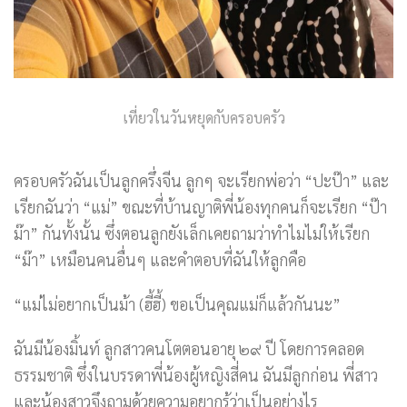
เที่ยวในวันหยุดกับครอบครัว
ครอบครัวฉันเป็นลูกครึ่งจีน ลูกๆ จะเรียกพ่อว่า “ปะป๊า” และ
เรียกฉันว่า “แม่” ขณะที่บ้านญาติพี่น้องทุกคนก็จะเรียก “ป๊า
ม๊า” กันทั้งนั้น ซึ่งตอนลูกยังเล็กเคยถามว่าทำไมไม่ให้เรียก
“ม๊า” เหมือนคนอื่นๆ และคำตอบที่ฉันให้ลูกคือ
“แม่ไม่อยากเป็นม้า (ฮี้ฮี้) ขอเป็นคุณแม่ก็แล้วกันนะ”
ฉันมีน้องมิ้นท์ ลูกสาวคนโตตอนอายุ ๒๙ ปี โดยการคลอด
ธรรมชาติ ซึ่งในบรรดาพี่น้องผู้หญิงสี่คน ฉันมีลูกก่อน พี่สาว
และน้องสาวจึงถามด้วยความอยากรู้ว่าเป็นอย่างไร