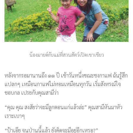
น้องมายด์กับแม่ที่สวนสัตว์เปิดเขาเขียว
หลังจากรอมานานถึง ๑๑ ปี เช้าวันหนึ่งขณะชงกาแฟ ฉันรู้สึก
แปลกๆ เหมือนกาแฟไม่หอมเหมือนทุกวัน เริ่มสังหรณ์ใจ
ชอบกล เปรยกับคุณสามีว่า
“คุณ คุณ สงสัยว่าจะมีลูกตอนแก่แล้วล่ะ” คุณสามีหันมาหัว
เราะเบาๆ
“ป้าเอ๊ย จนป่านนี้แล้ว ยังคิดจะมีอยู่อีกเหรอ?”