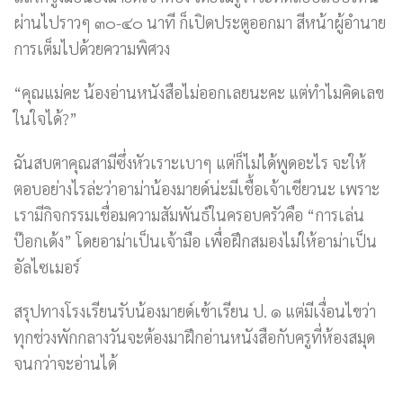
ผ่านไปราวๆ ๓๐-๔๐ นาที ก็เปิดประตูออกมา สีหน้าผู้อำนาย
การเต็มไปด้วยความพิศวง
“คุณแม่คะ น้องอ่านหนังสือไม่ออกเลยนะคะ แต่ทำไมคิดเลข
ในใจได้?”
ฉันสบตาคุณสามีซึ่งหัวเราะเบาๆ แต่ก็ไม่ได้พูดอะไร จะให้
ตอบอย่างไรล่ะว่าอาม่าน้องมายด์น่ะมีเชื้อเจ้าเชียวนะ เพราะ
เรามีกิจกรรมเชื่อมความสัมพันธ์ในครอบครัวคือ “การเล่น
ป๊อกเด้ง” โดยอาม่าเป็นเจ้ามือ เพื่อฝึกสมองไม่ให้อาม่าเป็น
อัลไซเมอร์
สรุปทางโรงเรียนรับน้องมายด์เข้าเรียน ป. ๑ แต่มีเงื่อนไขว่า
ทุกช่วงพักกลางวันจะต้องมาฝึกอ่านหนังสือกับครูที่ห้องสมุด
จนกว่าจะอ่านได้