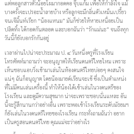
แต่พอลูกสาวตัวน้อยโผมากอดคอ จุ๊บแก้ม เพื่อให้กำลังใจ แม้
บางครั้งจะเปรอะน้ำลายบ้าง หรือลูกจะมีกลิ่นตัวเหม็นเปรี้ยว
จนเจ๊มิ้นท์เรียก “น้องแหนม” มันก็ช่วยให้หายเหนื่อยเป็น
ปลิดทิ้ง ได้กอดกันตลอด และบอกฉันว่า “รักแม่นะ” จนถึงทุก
วันนี้ก็ยังบอกรักกันอยู่
เวลาผ่านไปน่าจะประมาณ ป. ๔ วันหนึ่งครูที่โรงเรียน
โทรศัพท์มาถามว่า จะอนุญาตให้เรียนดนตรีไทยไหม เพราะ
เห็นชอบแอบวิ่งเข้ามาเล่นในห้องดนตรีไทยบ่อยๆ คงสนใจ
แน่ๆ ฉันก็อนุญาต โดยน้องมายด์เรียนจะเข้ ซึ่งเป็นตำแหน่ง
ที่ไม่มีคนเล่นเครื่องนี้ ทำให้น้องได้เข้าเล่นในวงดนตรีของ
โรงเรียน และดูมีความสุขมาก น่าจะเพราะชอบนั่นแหละ อัน
นี้จะรู้สึกนานกว่าอย่างอื่น เพราะพอเข้าโรงเรียนระดับมัธยมฯ
ก็ยังเล่นในวงดนตรีไทยของโรงเรียน กระทั่งถามฉันว่า อยาก
เป็นครูสอนดนตรีไทย คุณแม่จะว่าอย่างไร