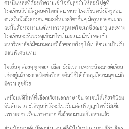
ตรงนี้แหละที่ต้องทำความเข้าใจกับลูกว่า ให้ลองไปดูที่
โรงเรียนสิว่ามีครูดนตรีไทยกี่คน พบว่าโรงเรียนหนึ่งมีครูสอน
ดนตรีหนึ่งถึงสองคน ขณะที่หมวดวิชาอื่นๆ มีครูหลายคนมาก
ฉะนั้นต้องรอนานแค่ไหนกว่าครูดนตรีจะเกษียณอายุ และทาง
โรงเรียนจะรับบรรจุเข้ามาใหม่ เลยแนะนำว่า พอเข้า
มหาวิทยาลัยก็มีชมรมดนตรี ถ้าชอบจริงๆ ให้เปลี่ยนมาเป็นรับ
สอนพิเศษแทน
ใจเย็นๆ ค่อยๆ ดู ค่อยๆ เลือก ยังมีเวลา เพราะน้องมายด์เรียน
เก่งอยู่แล้ว จะสายวิทย์หรือสายศิลป์ก็ได้ ถ้าหนูมีความสุข แม่ก็
มีความสุขด้วย
เหมือนเจ๊มิ้นท์ที่เลือกเรียนเอกภาษาจีน จนจบได้เกียรตินิยม
อันดับ ๒ และได้ทุนกำลังจะไปเรียนต่อปริญญาโทที่รัสเซีย
เพราะชอบเรียนภาษามาก ซึ่งถ้าจบมาแม่ก็ไม่ห่วงแล้ว
ส่วนน้องมายด์แม้จะอยู่ ม. ๕ แต่ก็ยังไม่สรุปแน่นอน ดีว่าเลือก