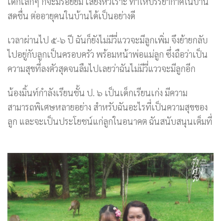
เด็กเล็กๆ ก็จะมีรอยยิ้ม เสียงหัวเราะ ทำให้บรรยากาศในบ้าน
สดชื่น ต่ออายุคนในบ้านได้เป็นอย่างดี
เวลาผ่านไป ๕-๖ ปี ฉันก็ยังไม่มีวี่แววจะมีลูกเพิ่ม จึงย้ายกลับ
ไปอยู่กับลูกเป็นครอบครัว พร้อมหน้าพ่อแม่ลูก ซึ่งถือว่าเป็น
ความสุขที่ลงตัวสุดจนลืมไปเลยว่าฉันไม่มีวี่แววจะมีลูกอีก
น้องมิ้นท์กำลังเรียนชั้น ป. ๖ เป็นเด็กเรียนเก่ง มีความ
สามารถพิเศษหลายอย่าง สำหรับฉันอะไรที่เป็นความสุขของ
ลูก และจะเป็นประโยชน์แก่ลูกในอนาคต ฉันสนับสนุนเต็มที่