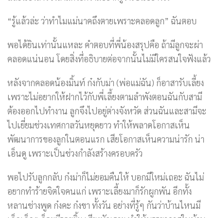
“รู้แล้วล่ะ ว่าทำไมแม่นาคถึงตายเพราะคลอดลูก” ฉันตอบ
พอได้ยินเท่านั้นแหละ คำตอบที่พี่น้องสรุปคือ ถ้ามีลูกจะผ่า
คลอดแน่นอน โดยสิ่งที่อธิบายต่อจากนั้นไม่มีใครสนใจฟังแล้ว
หลังจากคลอดน้องมิ้นท์ ก๋งกับม่า (พ่อแม่ฉัน) ก็อาสารับเลี้ยง
เพราะไม่อยากให้ฝากไว้กับพี่เลี้ยงตามลำพังตอนฉันกับสามี
ต้องออกไปทำงาน ลูกจึงไปอยู่ต่างจังหวัด ส่วนฉันและสามีจะ
ไปเยี่ยมช่วงเทศกาลวันหยุดยาว ทำให้พลาดโอกาสเห็น
พัฒนาการของลูกในตอนแรก เสียโอกาสเห็นความน่ารัก น่า
เอ็นดู เพราะเป็นช่วงกำลังสร้างครอบครัว
พอไปรับลูกกลับ ก๋งม่าก็ไม่ยอมคืนให้ บอกมีใหม่เถอะ ฉันไม่
อยากทำร้ายจิตใจคนแก่ เพราะเลี้ยงมาก็รักผูกพัน อีกทั้ง
หลานช่างพูด ก๋งคะ ก๋งขา ทั้งวัน อย่างที่รู้ๆ กันว่าบ้านไหนมี