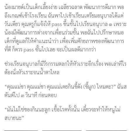
น้องมายด์เป็นเด็กเลี้ยงง่าย เฉลียวฉลาด พัฒนาการดีมาก พอ
ถึงเกณฑ์เข้าโรงเรียน ฉันพาไปเข้าเรียนเตรียมอนุบาลได้แค่
วันเดียว คุณครูก็แจ้งให้ pass ขึ้นชั้นไปเรียนอนุบาล ๑ เพราะ
น้องมีพัฒนาการต่างจากเพื่อนร่วมชั้น พอฉันไปปรึกษาหมอ
เด็กที่ดูแลก็ให้คำแนะนำว่า เพื่อเพิ่มศักยภาพของพัฒนาการ
ที่ดี ก็ควร pass ชั้นไปเลย จะเป็นผลดีมากกว่า
ช่วงเรียนอนุบาลก็มีวีรกรรมตลกให้หัวเราะอีกเรื่อง พอเล่าทีไร
ต้องนั่งหัวเราะจนน้ำตาไหล
“คุณแม่ขา คุณแม่ขา คุณแม่เคยกินขี้ดัง (ขี้มูก) ไหมคะ?” ฉันส
ตันต์ไป ๓ วินาที ก่อนตอบ
“มันไม่ใช่ของกินนะลูก เชื้อโรคทั้งนั้น เดี๋ยวจะทำให้หนูไม่
สบายนะ”