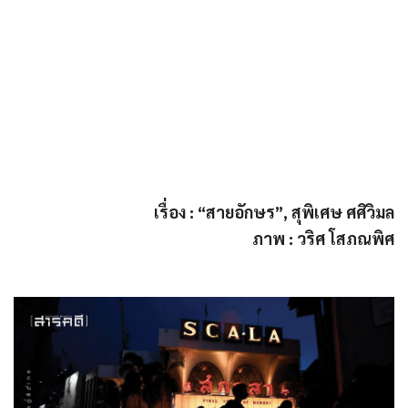
เรื่อง : “สายอักษร”, สุพิเศษ ศศิวิมล
ภาพ : วริศ โสภณพิศ