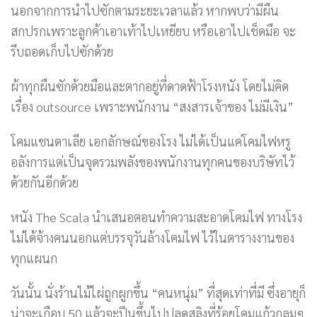
นอกจากการนำไปซักตามระยะเวลาแล้ว หากพบว่ามีผืน
สกปรกเพราะลูกค้าเอาเท้าไปเหยียบ หรือเอาไปเช็ดมือ จะ
รีบถอดเก็บไปซักด้วย
ผ้าทุกผืนซักด้วยมือและตากอยู่ที่ดาดฟ้าโรงหนัง โดยไม่คิด
เรื่อง outsource เพราะพนักงาน “สงสารเจ้าของ ไม่มีเงิน”
โคมแชนดาเลีย เอกลักษณ์ของโรง ไม่ได้เป็นแค่โคมไฟหรู
อลังการแต่เป็นจุดรวมพลังของพนักงานทุกคนของบริษัทไว้
ด้วยกันอีกด้วย
หนัง The Scala นำเสนอตอนทำความสะอาดโคมไฟ ทางโรง
ไม่ได้จ้างคนนอกแต่บรรจุวันล้างโคมไฟ ไว้ในตารางงานของ
ทุกแผนก
วันนั้น นั่งร้านไม้ไผ่ถูกผูกขึ้น “คนหนุ่ม” ที่สุดเท่าที่มี ซึ่งอายุก็
น่าจะเกือบ 50 แล้วจะปีนขึ้นไปปลดสลิงที่ร้อยโคมแก้วกลมๆ