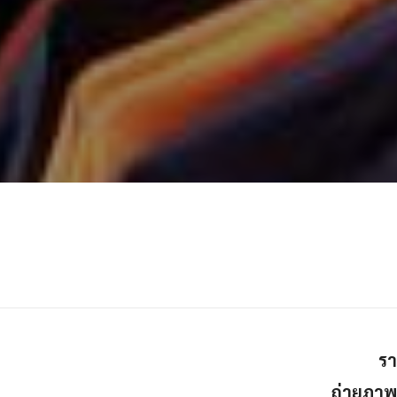
รา
ถ่ายภาพ 