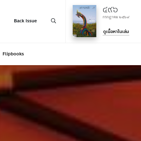
๔๙๖
กรกฎาคม ๒๕๖๙
Back Issue
ดูเนื้อหาในเล่ม
Flipbooks