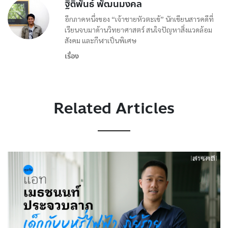
ฐิติพันธ์ พัฒนมงคล
อีกภาคหนึ่งของ “เจ้าชายหัวตะเข้” นักเขียนสารคดีที่
เรียนจบมาด้านวิทยาศาสตร์ สนใจปัญหาสิ่งแวดล้อม
สังคม และกีฬาเป็นพิเศษ
เรื่อง
Related Articles