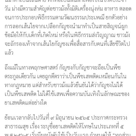
วัน ม่างมีความสำคัญต่อชาวม้งทั้งมิติเครื่องนุ่งห่ม อาหาร ตลอด
จนการประกอบพิธีกรรมตามวัฒนธรรมประเพณี ยกตัวอย่าง
การลอกเส้นใยจากเปลือกกัญชงนำมาทำเป็นสายสิญจน์ผูก
ข้อมือให้กับเด็กที่เกิดใหม่ หรือในพิธีกรรมส่งวิญญาณ ชาวม้ง
จะถักรองเท้าจากเส้นใยกัญชงเพื่อสื่อสารกับคนที่เสียชีวิตไป
แล้ว
ถึงแม้ในทางพฤกษศาสตร์ กัญชงกับกัญชาจะถือเป็นพืช
ตระกูลเดียวกัน เคยถูกตีตราว่าเป็นพืชเสพติดเหมือนกันใน
ทางกฎหมาย แต่สำหรับชาวม้งแล้วยืนยันได้ว่ากัญชงไม่ได้
เป็นพืชเสพติด ไม่ได้ใช้เสพเพื่อความบันเทิงในลักษณะของ
ยาเสพติดแต่อย่างใด
ย้อนเวลากลับไปวันที่ ๙ มิถุนายน ๒๕๖๕ ประกาศกระทรวง
สาธารณสุข เรื่อง ระบุชื่อยาเสพติดให้โทษในประเภทที่ ๕
พ.ศ.๒๕๖๕ เริ่มมีผลบังคับใช้เป็นวันแรก กำหนดให้ “ทุกส่วน