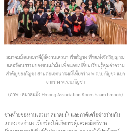
สมาคมม้งและภาคีผู้จัดงานเสวนา พืชกัญชง พืชแห่งจิตวิญญาณ
และวัฒนธรรมของชนเผ่าม้ง เพื่อแลกเปลี่ยนเรียนรู้คุณค่าความ
สำคัญของกัญชง สานต่อเจตนารมณ์ให้ยกร่าง พ.ร.บ. กัญชง แยก
จากร่าง พ.ร.บ.กัญชา
(ภาพ : สมาคมม้ง Hmong Association Koom haum hmoob)
ช่วงท้ายของงานเสวนา สมาคมม้ง และภาคีเครือข่ายร่วมกัน
แถลงเจตจำนง เรียกร้องให้เกิดการคุ้มครองสิทธิทาง