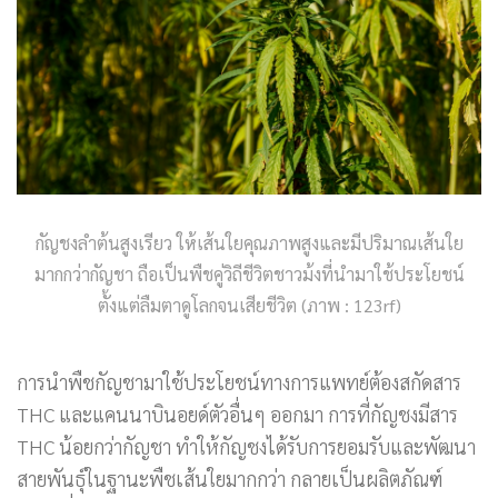
กัญชงลำต้นสูงเรียว ให้เส้นใยคุณภาพสูงและมีปริมาณเส้นใย
มากกว่ากัญชา ถือเป็นพืชคู่วิถีชีวิตชาวม้งที่นำมาใช้ประโยชน์
ตั้งแต่ลืมตาดูโลกจนเสียชีวิต (ภาพ : 123rf)
การนำพืชกัญชามาใช้ประโยชน์ทางการแพทย์ต้องสกัดสาร
THC และแคนนาบินอยด์ตัวอื่นๆ ออกมา การที่กัญชงมีสาร
THC น้อยกว่ากัญชา ทำให้กัญชงได้รับการยอมรับและพัฒนา
สายพันธุ์ในฐานะพืชเส้นใยมากกว่า กลายเป็นผลิตภัณฑ์