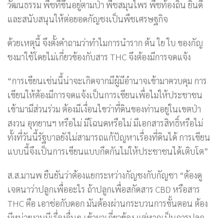
วัฒนธรรม พืชที่ขึ้นอยู่ตามป่า พืชสมุนไพร พืชท้องถิ่น ยินดี
และสนับสนุนให้ต่อยอดกัญชงเป็นพืชเศรษฐกิจ
ด้วยเหตุนี้ จึงตั้งคำถามว่าทำไมการนำราก ต้น ใย ใบ ของกัญ
ชงมาใช้โดยไม่เกี่ยวข้องกับสาร THC จึงต้องมีการจดแจ้ง
“การเขียนเช่นนี้น่าจะเกิดจากมีผู้มีอำนาจเข้ามาควบคุม การ
เขียนให้ต้องมีการจดแจ้งเป็นการเขียนเพื่อไม่ให้ประชาชน
เข้ามามีส่วนร่วม ต้องมีเงื่อนไขว่าที่ดินของท่านอยู่ในเขตป่า
สงวน อุทยานฯ หรือไม่ มีโฉนดหรือไม่ มีเอกสารสิทธิ์หรือไม่
ทั้งที่วันนี้รัฐบาลยังไม่สามารถแก้ปัญหาเรื่องที่ดินได้ การเขียน
แบบนี้จึงเป็นการเขียนแบบกีดกันไม่ให้ประชาชนได้เติบโต”
ส.ส.มานพ ยืนยันว่าต้องแยกระหว่างกัญชงกับกัญชา “ต้องดู
เจตนาว่าปลูกเพื่ออะไร ถ้าปลูกเพื่อสกัดสาร CBD หรือสาร
THC คือ เอาช่อกับดอก มันต้องผ่านกระบวนการขั้นตอน ต้อง
มีหน่วยงานมีเรื่องอื่นๆ เข้ามาเกี่ยวข้อง แต่หากเป็นการปลูก