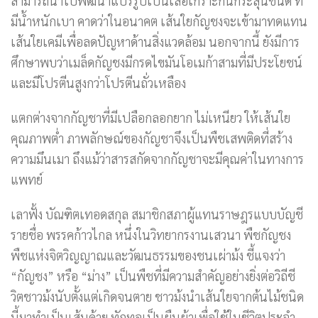
สามารถนำไปพัฒนาแปรรูปเป็นเสื้อเกราะกันกระสุนชั้นดี ที่
มีน้ำหนักเบา คาดว่าในอนาคต เส้นใยกัญชงจะเข้ามาทดแทน
เส้นใยเคมีเพื่อลดปัญหาด้านสิ่งแวดล้อม นอกจากนี้ ยังมีการ
ศึกษาพบว่าเมล็ดกัญชงมีกรดไขมันโอเมก้าสามที่มีประโยชน์
และมีโปรตีนสูงกว่าโปรตีนถั่วเหลือง
แตกต่างจากกัญชาที่มีเปลือกลอกยาก ไม่เหนียว ให้เส้นใย
คุณภาพต่ำ ภาพลักษณ์ของกัญชาจึงเป็นพืชเสพติดที่สร้าง
ความมึนเมา ถึงแม้ว่าสารสกัดจากกัญชาจะมีคุณค่าในทางการ
แพทย์
เลาฟั้ง บัณฑิตเทอดสกุล สมาชิกสภาผู้แทนราษฎรแบบบัญชี
รายชื่อ พรรคก้าวไกล หนึ่งในวิทยากรงานเสวนา พืชกัญชง
พืชแห่งจิตวิญญาณและวัฒนธรรมของชนเผ่าม้ง ชี้แจงว่า
“กัญชง” หรือ “ม่าง” เป็นพืชที่มีความสำคัญอย่างยิ่งต่อวิถีชี
วิตชาวม้งนับตั้งแต่เกิดจนตาย ชาวม้งนำเส้นใยจากต้นไม้ชนิด
นี้มาทำเป็นเส้นด้าย ทักทอเป็นผืนผ้าเพื่อใช้ในชีวิตประจำ