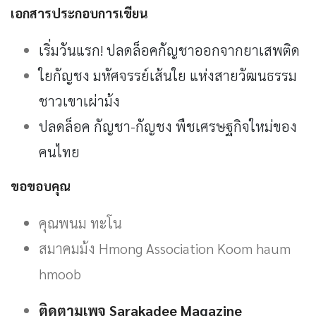
เอกสารประกอบการเขียน
เริ่มวันแรก! ปลดล็อคกัญชาออกจากยาเสพติด
ใยกัญชง มหัศจรรย์เส้นใย แห่งสายวัฒนธรรม
ชาวเขาเผ่าม้ง
ปลดล็อค กัญชา-กัญชง พืชเศรษฐกิจใหม่ของ
คนไทย
ขอขอบคุณ
คุณพนม ทะโน
สมาคมม้ง Hmong Association Koom haum
hmoob
ติดตามเพจ Sarakadee Ma
g
azine