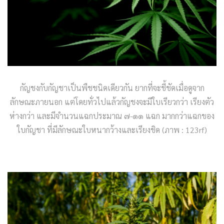
กัญชงกับกัญชาเป็นพืชชนิดเดียวกัน ยากที่จะชี้ชัดเมื่อดูจาก
ลักษณะภายนอก แต่โดยทั่วไปแล้วกัญชงจะมีใบเรียวกว่า เรียงตัว
ห่างกว่า และมีจำนวนแฉกประมาณ ๗-๑๑ แฉก มากกว่าแฉกของ
ใบกัญชา ที่มีลักษณะใบหนากว้างและเรียงชิด (ภาพ : 123rf)