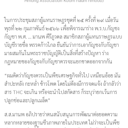
Hmong Association Koom haum hmoob)
ในการประชุมสภาผู้แทนราษฎรชุดที่ ๒๕ ครั้งที่ ๒๙ เมื่อวัน
พุธที่ ๒๒ กุมภาพันธ์ ๒๕๖๖ เพื่อพิจารณาร่าง พ.ร.บ.กัญชง
กัญชา พ.ศ. … มานพ คีรีภูวดล สมาชิกสภาผู้แทนราษฎรแบบ
บัญชีรายชื่อ พรรคก้าวไกล ยืนยันว่าการเอากัญชงกับกัญชา
มาผสมกันในพระราชบัญญัติเป็นสิ่งที่สร้างปัญหา ร่าง
กฎหมายของกัญชงกับกัญชาควรจะแยกขาดออกจากกัน
“ผมคิดว่ากัญชงควรเป็นพืชเศรษฐกิจทั่วไป เหมือนอ้อย มัน
สำปะหลัง กะหล่ำ ข้าวโพด โดยไม่ต้องมีการจดแจ้ง ถ้ากลัวว่า
สาร THC จะเกิน หรือจะนำไปสกัดสาร ก็ระบุว่ายกเว้นการ
ปลูกช่อและปลูกเมล็ด”
ส.ส.มานพ อภิปรายว่าตนสนับสนุนการพัฒนาต่อยอดความ
หลากหลายของฐานชีวภาพภายในประเทศ ไม่ว่าจะเป็นพืช