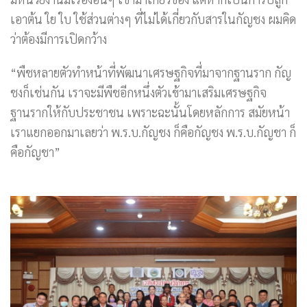
เอาต้น ใย ใบ ใช้ส่วนต่างๆ ที่ไม่ได้เกี่ยวกับสารในกัญชง ผมคิด
ว่าต้องมีการเปิดกว้าง
“พืชหลายตัวทำหน้าที่พัฒนาเศรษฐกิจที่มาจากฐานราก กัญ
ชงก็เช่นกัน เราจะมีพืชอีกหนึ่งตัวเข้ามาเสริมเศรษฐกิจ
ฐานรากให้กับประชาชน เพราะฉะนั้นโดยหลักการ สมัยหน้า
เราแยกออกมาเลยว่า พ.ร.บ.กัญชง ก็คือกัญชง พ.ร.บ.กัญชา ก็
คือกัญชา”