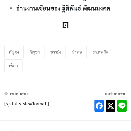
อ่านงานเขียนของ ฐิติพันธ์ พัฒนมงคล
กัญชง
กัญชา
ชาวม้ง
ผ้าทอ
ยาเสพติด
เชือก
จำนวนคนอ่าน
แชร์บทความ
[s_stat style='format']