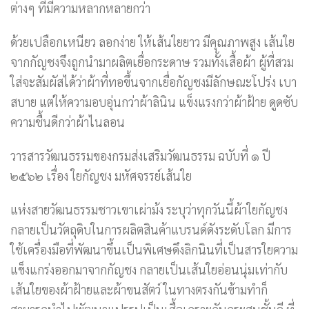
ต่างๆ ที่มีความหลากหลายกว่า
ด้วยเปลือกเหนียว ลอกง่าย ให้เส้นใยยาว มีคุณภาพสูง เส้นใย
จากกัญชงจึงถูกนำมาผลิตเยื่อกระดาษ รวมทั้งเสื้อผ้า ผู้ที่สวม
ใส่จะสัมผัสได้ว่าผ้าที่ทอขึ้นจากเยื่อกัญชงมีลักษณะโปร่ง เบา
สบาย แต่ให้ความอบอุ่นกว่าผ้าลินิน แข็งแรงกว่าผ้าฝ้าย ดูดซับ
ความชื้นดีกว่าผ้าไนลอน
วารสารวัฒนธรรมของกรมส่งเสริมวัฒนธรรม ฉบับที่ ๑ ปี
๒๕๖๒ เรื่อง ใยกัญชง มหัศจรรย์เส้นใย
แห่งสายวัฒนธรรมชาวเขาเผ่าม้ง ระบุว่าทุกวันนี้ผ้าใยกัญชง
กลายเป็นวัตถุดิบในการผลิตสินค้าแบรนด์ดังระดับโลก มีการ
ใช้เครื่องมือที่พัฒนาขึ้นเป็นพิเศษดึงลิกนินที่เป็นสารใยความ
แข็งแกร่งออกมาจากกัญชง กลายเป็นเส้นใยอ่อนนุ่มเท่ากับ
เส้นใยของผ้าฝ้ายและผ้าขนสัตว์ ในทางตรงกันข้ามทำก็