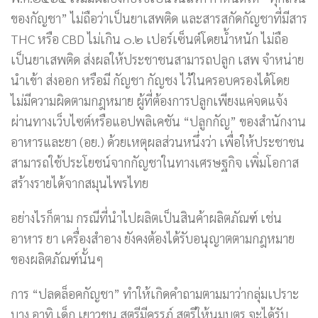
ของกัญชา” ไม่ถือว่าเป็นยาเสพติด และสารสกัดกัญชาที่มีสาร
THC หรือ CBD ไม่เกิน ๐.๒ เปอร์เซ็นต์โดยน้ำหนัก ไม่ถือ
เป็นยาเสพติด ส่งผลให้ประชาชนสามารถปลูก เสพ จำหน่าย
นำเข้า ส่งออก หรือมี กัญชา กัญชง ไว้ในครอบครองได้โดย
ไม่มีความผิดตามกฎหมาย ผู้ที่ต้องการปลูกเพียงแค่จดแจ้ง
ผ่านทางเว็บไซต์หรือแอปพลิเคชัน “ปลูกกัญ” ของสำนักงาน
อาหารและยา (อย.) ด้วยเหตุผลส่วนหนึ่งว่า เพื่อให้ประชาชน
สามารถใช้ประโยชน์จากกัญชาในทางเศรษฐกิจ เพิ่มโอกาส
สร้างรายได้จากสมุนไพรไทย
อย่างไรก็ตาม กรณีที่นำไปผลิตเป็นสินค้าผลิตภัณฑ์ เช่น
อาหาร ยา เครื่องสำอาง ยังคงต้องได้รับอนุญาตตามกฎหมาย
ของผลิตภัณฑ์นั้นๆ
การ “ปลดล็อคกัญชา” ทำให้เกิดคำถามตามมาว่ากลุ่มเปราะ
บาง อาทิ เด็ก เยาวชน สตรีมีครรภ์ สตรีให้นมบุตร จะได้รับ