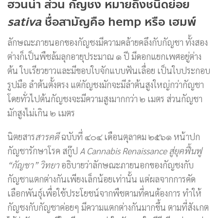
ฮวนน่า ส่วน กัญชง หมายถึงชนิดย่อย
sativa
ชื่อสามัญคือ hemp หรือ เฮมพ์
ลักษณะภายนอกของกัญชงมีความคล้ายคลึงกับกัญชา ทั้งสอง
ต่างก็เป็นพืชล้มลุกอายุประมาณ ๑ ปี มีดอกแยกเพศอยู่ต่าง
ต้น ใบเรียวยาวและมีขอบใบจักแบบฟันเลื่อย เป็นใบประกอบ
รูปมือ ลำต้นตั้งตรง แต่กัญชงมักจะมีลำต้นสูงใหญ่กว่ากัญชา
โดยทั่วไปต้นกัญชงจะมีความสูงมากกว่า ๒ เมตร ส่วนกัญชา
มักสูงไม่เกิน ๒ เมตร
นิตยสาร
สารคดี
ฉบับที่ ๔๐๔ เดือนตุลาคม ๒๕๖๑ หน้าปก
กัญชารักษาโรค สกู๊ป
A Cannabis Renaissance
สู่ยุคฟื้นฟู
“กัญชา” วิทยา
อธิบายว่าลักษณะภายนอกของกัญชงกับ
กัญชาแตกต่างกันเพียงเล็กน้อยเท่านั้น แต่ผลจากการคัด
เลือกพันธุ์เพื่อใช้ประโยชน์จากพืชตามที่คนต้องการ ทำให้
กัญชงกับกัญชาค่อยๆ มีความแตกต่างกันมากขึ้น ตามที่สังเกต