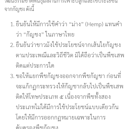
วัฒนธรรมชาติพันธุ์ม้งผ่านการเพาะปลูกและใช้ประโยชน์
จากกัญชง ดังนี้
ยืนยันให้มีการใช้คำว่า “ม่าง” (Hemp) แทนคำ
ว่า “กัญชง” ในภาษาไทย
ยืนยันว่าชาวม้งใช้ประโยชน์จากเส้นใยกัญชง
ตามประเพณีและวิถีชีวิต มิได้ถือว่าเป็นพืชเสพ
ติดแต่ประการใด
ขอให้แยกพืชกัญชงออกจากพืชกัญชา ก่อนที่
จะแก้กฏกระทรวงให้กัญชากลับไปเป็นพืชเสพ
ติดให้โทษประเภท ๕ เนื่องจากพืชทั้งสอง
ประเภทไม่ได้มีการใช้ประโยชน์แบบเดียวกัน
โดยให้มีการออกกฏหมายเฉพาะในการ
คุ้มครองพืชกัญชง