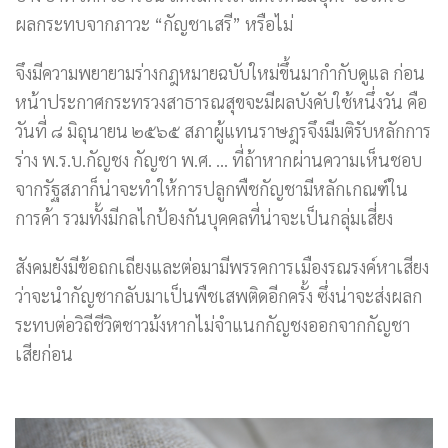
ผลกระทบจากภาวะ “กัญชาเสรี” หรือไม่
จึงมีความพยายามร่างกฎหมายฉบับใหม่ขึ้นมากำกับดูแล ก่อน
หน้าประกาศกระทรวงสาธารณสุขจะมีผลบังคับใช้หนึ่งวัน คือ
วันที่ ๘ มิถุนายน ๒๕๖๕ สภาผู้แทนราษฎรจึงมีมติรับหลักการ
ร่าง พ.ร.บ.กัญชง กัญชา พ.ศ. … ที่ถ้าหากผ่านความเห็นชอบ
จากรัฐสภาก็น่าจะทำให้การปลูกพืชกัญชามีหลักเกณฑ์ใน
การค้า รวมทั้งมีกลไกป้องกันบุคคลที่น่าจะเป็นกลุ่มเสี่ยง
สังคมยังมีข้อถกเถียงและต่อมามีพรรคการเมืองรณรงค์หาเสียง
ว่าจะนำกัญชากลับมาเป็นพืชเสพติดอีกครั้ง ซึ่งน่าจะส่งผลก
ระทบต่อวิถีชีวิตชาวม้งหากไม่จำแนกกัญชงออกจากกัญชา
เสียก่อน