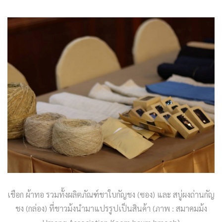
เชือก ผ้าทอ รวมทั้งผลิตภัณฑ์ชาใบกัญชง (ซอง) และ สบู่ผงถ่านกัญ
ชง (กล่อง) ที่ชาวม้งนำมาแปรรูปเป็นสินค้า (ภาพ : สมาคมม้ง