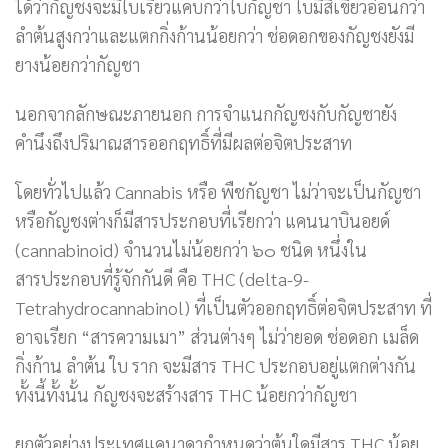
ได้ว่ากัญชงจะมีใบเรียวแคบกว่าใบกัญชา ใบมีสีเขียวอ่อนกว่า
ลำต้นสูงกว่าและแตกกิ่งก้านน้อยกว่า ช่อดอกของกัญชงยังมี
ยางน้อยกว่ากัญชา
นอกจากลักษณะภายนอก การจำแนกกัญชงกับกัญชายัง
คำนึงถึงปริมาณสารออกฤทธิ์ที่มีผลต่อจิตประสาท
โดยทั่วไปแล้ว Cannabis หรือ พืชกัญชา ไม่ว่าจะเป็นกัญชา
หรือกัญชงต่างก็มีสารประกอบที่เรียกว่า แคนนาบินอยด์
(cannabinoid) จำนวนไม่น้อยกว่า ๖๐ ชนิด หนึ่งใน
สารประกอบที่รู้จักกันดี คือ THC (delta-9-
Tetrahydrocannabinol) ที่เป็นตัวออกฤทธิ์ต่อจิตประสาท ที่
อาจเรียก “สารความเมา” ส่วนต่างๆ ไม่ว่ายอด ช่อดอก เมล็ด
กิ่งก้าน ลำต้น ใบ ราก จะมีสาร THC ประกอบอยู่แตกต่างกัน
ทั้งนี้ทั้งนั้น กัญชงจะสร้างสาร THC น้อยกว่ากัญชา
ยกตัวอย่างประเทศแคนาดากำหนดว่าต้นใดมีสาร THC น้อย