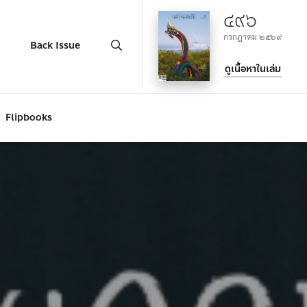
๔๙๖
กรกฎาคม ๒๕๖๙
Back Issue
ดูเนื้อหาในเล่ม
Flipbooks