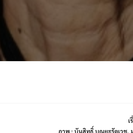
เ
ภาพ : บันสิทธิ์ บุณยะรัตเวช, 