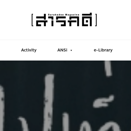
Activity
ANSi
e-Library