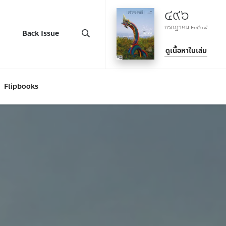
๔๙๖
กรกฎาคม ๒๕๖๙
Back Issue
ดูเนื้อหาในเล่ม
Flipbooks