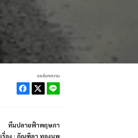
แชร์บทความ
ทีมปลายฟ้าพฤษภา
เรื่อง : ภัณฑิลา ทองนพ