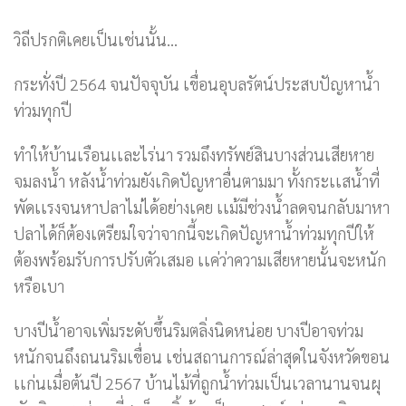
วิถีปรกติเคยเป็นเช่นนั้น…
กระทั่งปี 2564 จนปัจจุบัน เขื่อนอุบลรัตน์ประสบปัญหาน้ำ
ท่วมทุกปี
ทำให้บ้านเรือนเเละไร่นา รวมถึงทรัพย์สินบางส่วนเสียหาย
จมลงน้ำ หลังน้ำท่วมยังเกิดปัญหาอื่นตามมา ทั้งกระเเสน้ำที่
พัดเเรงจนหาปลาไม่ได้อย่างเคย เเม้มีช่วงน้ำลดจนกลับมาหา
ปลาได้ก็ต้องเตรียมใจว่าจากนี้จะเกิดปัญหาน้ำท่วมทุกปีให้
ต้องพร้อมรับการปรับตัวเสมอ เเค่ว่าความเสียหายนั้นจะหนัก
หรือเบา
บางปีน้ำอาจเพิ่มระดับขึ้นริมตลิ่งนิดหน่อย บางปีอาจท่วม
หนักจนถึงถนนริมเขื่อน เช่นสถานการณ์ล่าสุดในจังหวัดขอน
เเก่นเมื่อต้นปี 2567 บ้านไม้ที่ถูกน้ำท่วมเป็นเวลานานจนผุ