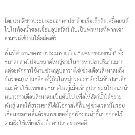
โดยปรกติชาวประมงจะออกหาปลาด้วยเรือเล็กติดเครื่องยนต์
ไปในท้องน้ำของเขื่อนอุบลรัตน์ นับเป็นพาหนะที่พวกเขา
สามารถใช้งานได้คล่องตัว
พื้นที่ทำงานของชาวประมงรายล้อม “แพยกยอลอยน้ำ” ทั้ง
ขนาดกลางไปจนขนาดใหญ่ช่วยในการหาปลาปริมาณมาก
แต่จะพักการใช้งานช่วงฤดูปลาวางไข่(ช่วงเดือนสิงหาคมถึง
ธันวาคม) เป็นกติกาที่รู้กันในหมู่ประมงว่าต้องไม่จับปลาเล็ก
และห้ามใช้เเพยกยอขนาดใหญ่เมื่อเข้าสู่ปลายฝนไปจนหน้า
หนาวราวเดือนสิงหาคมเป็นต้นไป เพื่อให้สัตว์น้ำได้ขยาย
พันธุ์ และให้ธรรมชาติได้มีโอกาสได้ฟื้นฟู ช่วงเวลานั้นรอบ
เขื่อนจะดาษดื่นด้วยแพยกยอที่ถูกพักงานนำขึ้นบกจอดไว้
ตามฝั่ง ใช้เพียงเรือเล็กหาปลาอย่างพอดี