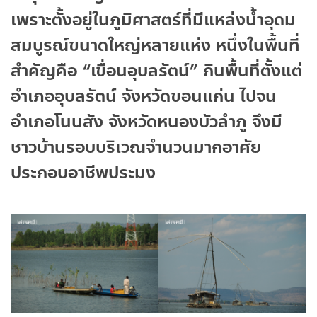
เพราะตั้งอยู่ในภูมิศาสตร์ที่มีแหล่งน้ำอุดม
สมบูรณ์ขนาดใหญ่หลายแห่ง หนึ่งในพื้นที่
สำคัญคือ “เขื่อนอุบลรัตน์” กินพื้นที่ตั้งแต่
อำเภออุบลรัตน์ จังหวัดขอนแก่น ไปจน
อำเภอโนนสัง จังหวัดหนองบัวลำภู จึงมี
ชาวบ้านรอบบริเวณจำนวนมากอาศัย
ประกอบอาชีพประมง