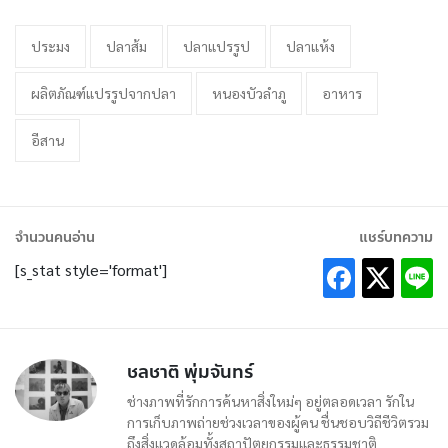
ประมง
ปลาส้ม
ปลาแปรรูป
ปลาแห้ง
ผลิตภัณฑ์แปรรูปจากปลา
หนองบัวลำภู
อาหาร
อีสาน
จำนวนคนอ่าน
แชร์บทความ
[s_stat style='format']
ชลชาติ พุ่มจันทร์
ช่างภาพที่รักการค้นหาสิ่งใหม่ๆ อยู่ตลอดเวลา รักใน
การเก็บภาพถ่ายช่วงเวลาของผู้คน ชื่นชอบวิถีชีวิตรวม
ถึงสิ่งเเวดล้อมทั้งสถาปัตยกรรมเเละธรรมชาติ