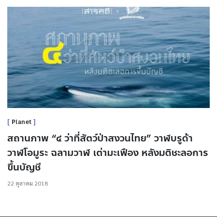
Planet
สถานภาพ “๔ ว่าที่สัตว์ป่าสงวนไทย” วาฬบรูด้า
วาฬโอมูระ ฉลามวาฬ เต่ามะเฟือง หลังมติชะลอการ
ขึ้นบัญชี
22 ตุลาคม 2018