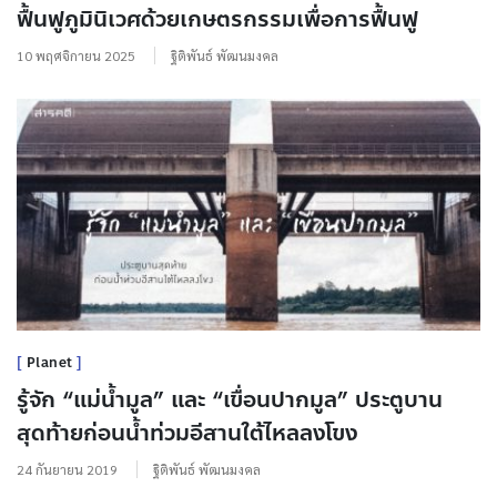
ฟื้นฟูภูมินิเวศด้วยเกษตรกรรมเพื่อการฟื้นฟู
10 พฤศจิกายน 2025
ฐิติพันธ์ พัฒนมงคล
Planet
รู้จัก “แม่น้ำมูล” และ “เขื่อนปากมูล” ประตูบาน
สุดท้ายก่อนน้ำท่วมอีสานใต้ไหลลงโขง
24 กันยายน 2019
ฐิติพันธ์ พัฒนมงคล