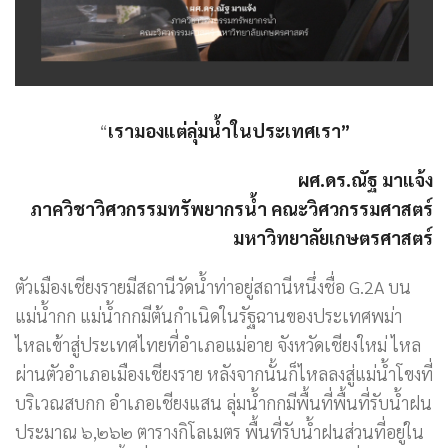
“
เรามองแต่ลุ่มน้ำในประเทศเรา”
ผศ.ดร.ณัฐ มาแจ้ง
ภาควิชาวิศวกรรมทรัพยากรน้ำ คณะวิศวกรรมศาสตร์
มหาวิทยาลัยเกษตรศาสตร์
ตัวเมืองเชียงรายมีสถานีวัดน้ำท่าอยู่สถานีหนึ่งชื่อ G.2A บน
แม่น้ำกก แม่น้ำกกมีต้นกำเนิดในรัฐฉานของประเทศพม่า
ไหลเข้าสู่ประเทศไทยที่อำเภอแม่อาย จังหวัดเชียงใหม่ ไหล
ผ่านตัวอำเภอเมืองเชียงราย หลังจากนั้นก็ไหลลงสู่แม่น้ำโขงที่
บริเวณสบกก อำเภอเชียงแสน ลุ่มน้ำกกมีพื้นที่พื้นที่รับน้ำฝน
ประมาณ ๖,๒๖๒ ตารางกิโลเมตร พื้นที่รับน้ำฝนส่วนที่อยู่ใน