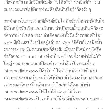
เกิดอุทกภัย เหลือวิสัยที่จะจัดการได้ คำว่า “เหลือวิสัย” ผม
อยากเผยแพร่ไปยังทุกท่าน คือมันเกินขีดจำกัดจริง ๆ
การจัดการในภาวะวิกฤติต้องตัดสินใจ ปัจจัยเรื่องการตัดสินใจ
มีสัก ๕ ปัจจัย เรื่องแรกปริมาณ ถ้าปริมาณน้ำฝนเกินพิกัดจะ
จัดการอย่างไร สองเวลา ถ้าเกิดตกแช่ทั้งวัน ถ้าตกสองชั่วโมง
๑๐๐ มิลลิเมตร ก็เอาไม่อยู่แล้ว ตก ๑๒๐ ก็มีศัพท์เทคนิคน้ำ
รอการระบาย มันตกมาเยอะก็ต้องขัง เมื่อเราดีไซน์ภายใต้ขีด
จำกัดของ intermediate ที่ ๕ ปี ๑๐ ปี คนก็ถามทำไมไม่ทำ
ใหญ่ ๆ ลองออกแบบสปิลเวย์ (ทางน้ำล้น) ในงานเขื่อน
intermediate ๑๐๐ ปีสิครับ ค่าใช้จ่าย หน่วยงานด้านงบ
ประมาณของภาครัฐยอมรับได้หรือเปล่า โครงสร้างราคา ๖-๗
เท่าของค่าโครงสร้างเดิม ถามว่าป้องกันได้ไหม ถ้าทำ
intermediate ๑๐๐ ปียังไงก็ได้ แต่ทุกวันนี้เรา
intermediate ๕๐ ปี ๒๕ ปี ภายใต้ข้อจำกัดของงบประมาณ