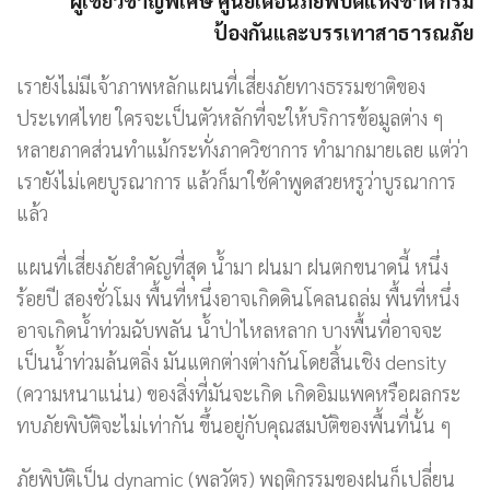
ผู้เชี่ยวชาญพิเศษ ศูนย์เตือนภัยพิบัติแห่งชาติ กรม
ป้องกันและบรรเทาสาธารณภัย
เรายังไม่มีเจ้าภาพหลักแผนที่เสี่ยงภัยทางธรรมชาติของ
ประเทศไทย ใครจะเป็นตัวหลักที่จะให้บริการข้อมูลต่าง ๆ
หลายภาคส่วนทำแม้กระทั่งภาควิชาการ ทำมากมายเลย แต่ว่า
เรายังไม่เคยบูรณาการ แล้วก็มาใช้คำพูดสวยหรูว่าบูรณาการ
แล้ว
แผนที่เสี่ยงภัยสำคัญที่สุด น้ำมา ฝนมา ฝนตกขนาดนี้ หนึ่ง
ร้อยปี สองชั่วโมง พื้นที่หนึ่งอาจเกิดดินโคลนถล่ม พื้นที่หนึ่ง
อาจเกิดน้ำท่วมฉับพลัน น้ำป่าไหลหลาก บางพื้นที่อาจจะ
เป็นน้ำท่วมล้นตลิ่ง มันแตกต่างต่างกันโดยสิ้นเชิง density
(ความหนาแน่น) ของสิ่งที่มันจะเกิด เกิดอิมแพคหรือผลกระ
ทบภัยพิบัติจะไม่เท่ากัน ขึ้นอยู่กับคุณสมบัติของพื้นที่นั้น ๆ
ภัยพิบัติเป็น dynamic (พลวัตร) พฤติกรรมของฝนก็เปลี่ยน