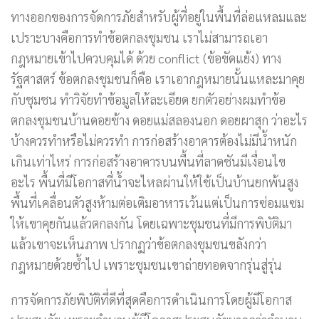
ทางออกของการจัดการภัยสำหรับผู้ที่อยู่ในพื้นที่ล่อแหลมและ
เปราะบางคือการทำข้อตกลงชุมชน เราไม่สามารถเอา
กฎหมายเข้าไปควบคุมได้ ด้วย conflict (ข้อขัดแย้ง) ทาง
รัฐศาสตร์ ข้อตกลงชุมชนก็คือ เราเอากฎหมายนั้นแหละมาคุย
กับชุมชน ทำวิจัยทำข้อมูลให้ละเอียด ยกตัวอย่างผมทำข้อ
ตกลงชุมชนบ้านดอยช้าง ดอยแม่สลองนอก ดอยผาสุก ว่าอะไร
บ้างควรทำหรือไม่ควรทำ การก่อสร้างอาคารต้องไม่มีน้ำหนัก
เกินเท่าไหร่ การก่อสร้างอาคารบนพื้นที่ลาดชันมีเงื่อนไข
อะไร พื้นที่มีโอกาสที่น้ำจะไหลผ่านให้ใช้เป็นบ้านยกพ้นสูง
พื้นที่เคลื่อนตัวสูงห้ามต่อเติมอาหารเว้นแต่เป็นการซ่อมแซม
ให้เขาคุยกันแล้วตกลงกัน โดยเฉพาะชุมชนที่มีการพิบัติมา
แล้วเขาจะเห็นภาพ ปรากฏว่าข้อตกลงชุมชนขลังกว่า
กฎหมายด้วยซ้ำไป เพราะชุมชนเขาถ่ายทอดจากรุ่นสู่รุ่น
การจัดการภัยพิบัติที่ดีที่สุดคือการดำเนินการโดยผู้มีโอกาส