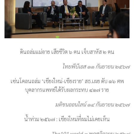
ดินถล่มแม่อาย เสียชีวิต ๖ คน เจ็บสาหัส ๒ คน
ไทยพีบีเอส ๑๑ กันยายน ๒๕๖๗
เซ่นโคลนถล่ม ‘เชียงใหม่-เชียงราย’ สธ.เผย ดับ ๑๖ ศพ
บุคลากรแพทย์ได้รับผลกระทบ ๔๑๗ ราย
มติชนออนไลน์ ๑๔ กันยายน ๒๕๖๗
น้ำท่วม ๒๕๖๗ : เชียงใหม่ที่ผมไม่เคยเห็น
The101.world
๓ พฤศจิกายน ๒๕๖๗