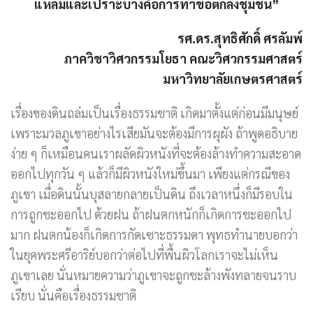
แหลมและเปราะบางคือการทำข้อตกลงชุมชน”
รศ.ดร.สุทธิศักดิ์ ศรลัมพ์
ภาควิชาวิศวกรรมโยธา คณะวิศวกรรมศาสตร์
มหาวิทยาลัยเกษตรศาสตร์
เรื่องของดินถล่มเป็นเรื่องธรรมชาติ เกิดมาตั้งแต่ก่อนมีมนุษย์
เพราะมวลภูเขาอย่างไรเสียมันจะต้องมีการผุผัง ถ้าพูดอธิบาย
ง่าย ๆ ก็เหมือนคนเราผลัดผิวหนังที่จะต้องล้างทำความสะอาด
ออกไปทุกวัน ๆ แล้วก็มีผิวหนังใหม่ขึ้นมา เพียงแต่กรณีของ
ภูเขา เมื่อดินนั้นบุสลายกลายเป็นดิน ถึงเวลาหนึ่งก็มีรอบใน
การถูกชะออกไป ด้วยฝน ถ้าฝนตกหนักก็เกิดการชะออกไป
มาก ฝนตกน้องก็เกิดการกัดเซาะธรรมดา พุทธทำนายบอกว่า
ในยุคพระศรีอาริย์บอกว่าต่อไปที่พื้นผิวโลกเราจะไม่เห็น
ภูเขาเลย นั่นหมายความว่าภูเขาจะถูกชะล้างพังทลายจนราบ
เรียบ นั่นคือเรื่องธรรมชาติ