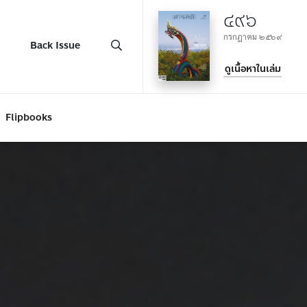
๔๙๖
กรกฎาคม ๒๕๖๙
Back Issue
ดูเนื้อหาในเล่ม
Flipbooks