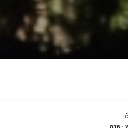
เ
ภาพ : 