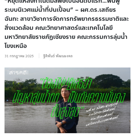
“หยุดแหล่งกำเนิดมลพิษเป็นอันดับแรก…ฟื้นฟู
ระบบนิเวศแม่น้ำที่ปนเปื้อน” – ผศ.ดร.เสถียร
ฉันทะ สาขาวิชาการจัดการทรัพยากรธรรมชาติและ
สิ่งแวดล้อม คณะวิทยาศาสตร์และเทคโนโลยี
มหาวิทยาลัยราชภัฏเชียงราย คณะกรรมการลุ่มน้ำ
โขงเหนือ
31 กรกฎาคม 2025
ฐิติพันธ์ พัฒนมงคล