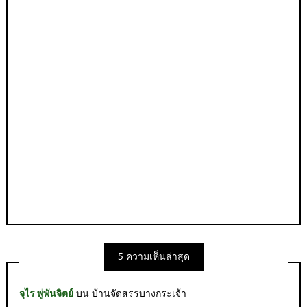
5 ความเห็นล่าสุด
จุไร พู่พันจิตย์
บน
บ้านจัดสรรบางกระเจ้า