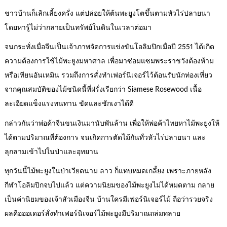
ชาวบ้านก็เลิกเลี้ยงครั่ง แต่ปล่อยให้ต้นพะยูงโตขึ้นตามหัวไร่ปลายนา
โดยหารู้ไม่ว่ากลายเป็นทรัพย์ในดินในเวลาต่อมา
จนกระทั่งเมื่อจีนเป็นเจ้าภาพจัดการแข่งขันโอลิมปิกเมื่อปี 2551 ได้เกิด
ความต้องการใช้ไม้พะยูงมหาศาล เพื่อมาซ่อมแซมพระราชวังต้องห้าม
หรือเทียนอันเหมิน รวมถึงการสั่งทำเฟอร์นิเจอร์ไว้ต้อนรับนักท่องเที่ยว
จากคุณสมบัติของไม้ชนิดนี้ที่ฝรั่งเรียกว่า Siamese Rosewood เนื้อ
ละเอียดแข็งแรงทนทาน ขัดและชักเงาได้ดี
กล่าวกันว่าพ่อค้าจีนขนเงินมานับพันล้าน เพื่อให้พ่อค้าไทยหาไม้พะยูงให้
ได้ตามปริมาณที่ต้องการ จนเกิดการตัดไม้กันทั่วหัวไร่ปลายนา และ
ลุกลามเข้าไปในป่าและอุทยาน
ทุกวันนี้ไม้พะยูงในป่าเวียดนาม ลาว ก็แทบหมดเกลี้ยง เพราะภายหลัง
กีฬาโอลิมปิกจบไปแล้ว แต่ความนิยมของไม้พะยูงไม่ได้หมดตาม กลาย
เป็นค่านิยมของเจ้าสัวเมืองจีน บ้านใครมีเฟอร์นิเจอร์ไม้ ถือว่ารวยจริง
ผลคือออเดอร์สั่งทำเฟอร์นิเจอร์ไม้พะยูงมีปริมาณถล่มทลาย