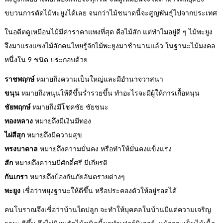
ขบวนการตัดไม้พะยูงได้เลย จนกว่าไม้ชนาดนี้จะสูญพันธุ์ไปจากประเทศ
ในอดีตดูเหมือนไม้มีค่าราคาแพงที่สุด คือไม้สัก แต่ทำไมอยู่ดี ๆ ไม้พะยูง
จึงมาแรงแซงไม้สัก
คนไทยรู้จักไม้พะยูงมาช้านานแล้ว ในฐานะไม้มงคล
หนึ่งใน 9 ชนิด ประกอบด้วย
ราชพฤกษ์
หมายถึงความเป็นใหญ่และมีอำนาจวาสนา
ขนุน
หมายถึงหนุนให้ดีขึ้นร่ำรวยขึ้น ทำอะไรจะมีผู้ให้การเกื้อหนุน
ชัยพฤกษ์
หมายถึงมีโชคชัย ชัยชนะ
ทองหลาง
หมายถึงมีเงินมีทอง
ไผ่สีสุก
หมายถึงมีความสุข
ทรงบาดาล
หมายถึงความมั่นคง หรือทำให้มั่นคงแข็งแรง
สัก
หมายถึงความมีศักดิ์ศรี มีเกียรติ
กันเกรา
หมายถึงป้องกันภัยอันตรายต่างๆ
พะยูง
เชื่อว่าพยุงฐานะให้ดีขึ้น หรือประคองตัวให้อยู่รอดได้
คนโบราณจึงเชื่อว่าบ้านใดปลูก จะทำให้บุคคลในบ้านมีแต่ความเจริญ