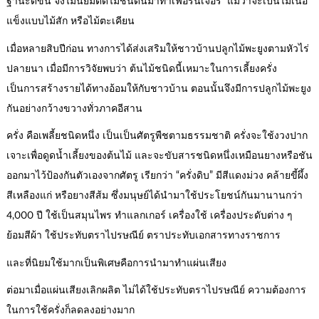
ฐานะดีขึ้น จึงไม่นิยมตัดไม้ชนิดนี้มาทำเฟอร์นิเจอร์ แม้ว่าจะเป็นไม้เนื้อ
แข็งแบบไม้สัก หรือไม้ตะเคียน
เมื่อหลายสิบปีก่อน ทางการได้ส่งเสริมให้ชาวบ้านปลูกไม้พะยูงตามหัวไร่
ปลายนา เมื่อมีการวิจัยพบว่า ต้นไม้ชนิดนี้เหมาะในการเลี้ยงครั่ง
เป็นการสร้างรายได้ทางอ้อมให้กับชาวบ้าน ตอนนั้นจึงมีการปลูกไม้พะยูง
กันอย่างกว้างขวางทั่วภาคอีสาน
ครั่ง คือเพลี้ยชนิดหนึ่ง เป็นเป็นศัตรูพืชตามธรรมชาติ ครั่งจะใช้งวงปาก
เจาะเพื่อดูดน้ำเลี้ยงของต้นไม้ และจะขับสารชนิดหนึ่งเหมือนยางหรือชัน
ออกมาไว้ป้องกันตัวเองจากศัตรู เรียกว่า “ครั่งดิบ” มีสีแดงม่วง คล้ายขี้ผึ้ง
สีเหลืองแก่ หรือยางสีส้ม ซึ่งมนุษย์ได้นำมาใช้ประโยชน์กันมานานกว่า
4,000 ปี ใช้เป็นสมุนไพร ทำแลกเกอร์ เครื่องใช้ เครื่องประดับต่าง ๆ
ย้อมสีผ้า ใช้ประทับตราไปรษณีย์ ตราประทับเอกสารทางราชการ
และที่นิยมใช้มากเป็นพิเศษคือการนำมาทำแผ่นเสียง
ต่อมาเมื่อแผ่นเสียงเลิกผลิต ไม่ได้ใช้ประทับตราไปรษณีย์ ความต้องการ
ในการใช้ครั่งก็ลดลงอย่างมาก