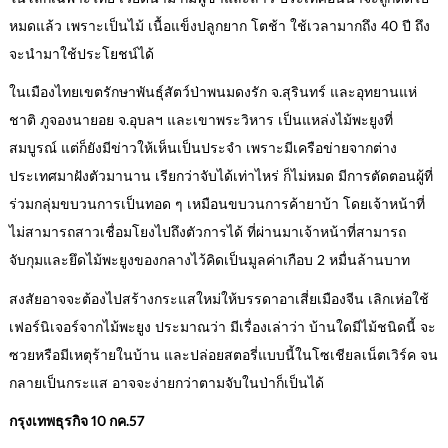
หมดแล้ว เพราะเป็นไม้ เนื้อแข็งปลูกยาก โตช้า ใช้เวลามากถึง 40 ปี ถึง
จะนำมาใช้ประโยชน์ได้
ในเมืองไทยเขตรักษาพันธุ์สัตว์ป่าพนมดงรัก จ.สุรินทร์ และอุทยานแห่
ชาติ ภูจองนายอย จ.อุบลฯ และเขาพระวิหาร เป็นแหล่งไม้พะยูงที่
สมบูรณ์ แต่ก็ยังมีข่าวให้เห็นเป็นประจำ เพราะมีเครือข่ายจากต่าง
ประเทศมาฝังตัวมานาน เรียกว่าจับได้เท่าไหร่ ก็ไม่หมด มีการตัดตอนผู้ที่
ร่วมกลุ่มขบวนการเป็นทอด ๆ เหมือนขบวนการค้ายาบ้า โดยเจ้าหน้าที่
ไม่สามารถสาวเชื่อมโยงไปถึงตัวการได้ ที่ผ่านมาเจ้าหน้าที่สามารถ
จับกุมและยึดไม้พะยูงของกลางไว้คิดเป็นมูลค่าเกือบ 2 หมื่นล้านบาท
สงสัยอาจจะต้องไปสร้างกระแสใหม่ให้บรรดาอาเสี่ยเมืองจีน เลิกเห่อใช้
เฟอร์นิเจอร์จากไม้พะยูง ประมาณว่า มีเรื่องเล่าว่า บ้านใดมีไม้ชนิดนี้ จะ
ซวยหรือมีเหตุร้ายในบ้าน และปล่อยสตอรี่แบบนี้ในโซเชียลเน็ตเวิร์ค จน
กลายเป็นกระแส อาจจะง่ายกว่าตามจับในป่าก็เป็นได้
กรุงเทพธุรกิจ 10 กค.57