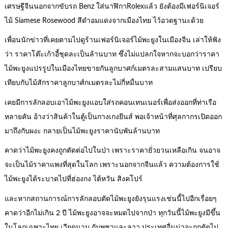
เศรษฐีจีนนอกจากขับรถ Benz ใส่นาฬิกาRolexแล้ว ยังต้องมีเฟอร์นิเจอร์
ไม้ Siamese Rosewood สีดำอมแดงจากเมืองไทย ไว้อวดฐานะด้วย
เพื่อนนักข่าวที่เคยตามไปดูร้านเฟอร์นิเจอร์ไม้พะยูงในเมืองจีน เล่าให้ฟัง
ว่า ราคาโต๊ะเก้าอี้ชุดละเป็นล้านบาท ซึ่งไม่แปลกใจหากจะบอกว่าราคา
ไม้พะยูงแปรรูปในเมืองไทยขายกันลูกบาศก์เมตรละสามแสนบาท เปรียบ
เทียบกับไม้สักราคาลูกบาศ์กเมตรละไม่กี่หมื่นบาท
เคยมีการลักลอบเอาไม้พะยูงแอบใส่รถคอนเทนเนอร์เพื่อส่งออกที่ท่าเรือ
หลายคัน อ้างว่าสินค้าในตู้เป็นกางเกงยีนส์ พอเจ้าหน้าที่ศุลกากรเปิดออก
มาถึงกับผงะ กลายเป็นไม้พะยูงราคานับพันล้านบาท
คาดว่าไม้พะยูงคงถูกตัดต่อไปในป่า เพราะราคายั่วยวนเหลือเกิน จนอาจ
จะเป็นไม้ราคาแพงที่สุดในโลก เพราะนอกจากจีนแล้ว ความต้องการใช้
ไม้พะยูงได้ระบาดไปที่ฮ่องกง ไต้หวัน สิงคโปร์
และหากสถานการณ์การลักลอบตัดไม้พะยูงยังรุนแรงเช่นนี้ไปอีกเรื่อยๆ
คาดว่าอีกไม่เกิน 2 ปี ไม้พะยูงอาจจะหมดไปจากป่า ทุกวันนี้ไม้พะยูงมีขึ้น
ในโลกเฉพาะไทย เวียดนาม กัมพูชาและลาว ประเทศอื่นน่าจะถูกตัดไป