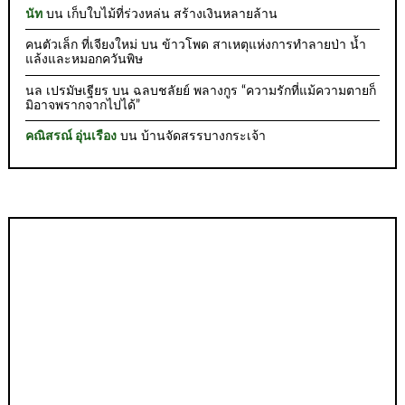
นัท
บน
เก็บใบไม้ที่ร่วงหล่น สร้างเงินหลายล้าน
คนตัวเล็ก ที่เจียงใหม่
บน
ข้าวโพด สาเหตุแห่งการทำลายป่า น้ำ
แล้งและหมอกควันพิษ
นล เปรมัษเฐียร
บน
ฉลบชลัยย์ พลางกูร “ความรักที่แม้ความตายก็
มิอาจพรากจากไปได้”
คณิสรณ์ อุ่นเรือง
บน
บ้านจัดสรรบางกระเจ้า