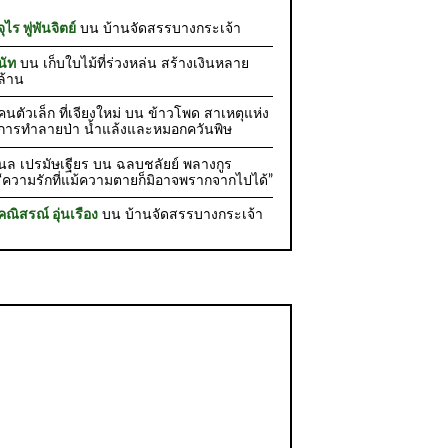
จุไร พู่พันจิตย์
บน
บ้านจัดสรรบางกระเจ้า
นัท
บน
เก็บใบไม้ที่ร่วงหล่น สร้างเงินหลาย
ล้าน
คนตัวเล็ก ที่เจียงใหม่
บน
ข้าวโพด สาเหตุแห่ง
การทำลายป่า น้ำแล้งและหมอกควันพิษ
นล เปรมัษเฐียร
บน
ฉลบชลัยย์ พลางกูร
“ความรักที่แม้ความตายก็มิอาจพรากจากไปได้”
คณิสรณ์ อุ่นเรือง
บน
บ้านจัดสรรบางกระเจ้า