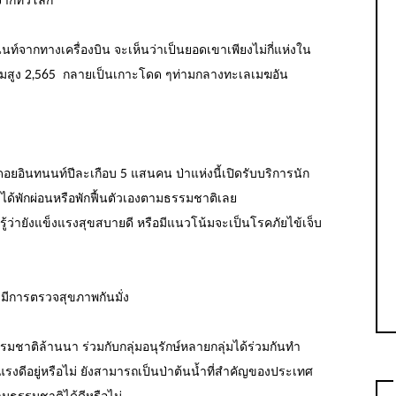
ากทั่วโลก
นท์จากทางเครื่องบิน จะเห็นว่าเป็นยอดเขาเพียงไม่กี่แห่งใน
วามสูง 2,565 กลายเป็นเกาะโดด ๆท่ามกลางทะเลเมฆอัน
อยอินทนนท์ปีละเกือบ 5 แสนคน ป่าแห่งนี้เปิดรับบริการนัก
ลาได้พักผ่อนหรือพักฟื้นตัวเองตามธรรมชาติเลย
รู้ว่ายังแข็งแรงสุขสบายดี หรือมีแนวโน้มจะเป็นโรคภัยไข้เจ็บ
ะมีการตรวจสุขภาพกันมั่ง
ชาติล้านนา ร่วมกับกลุ่มอนุรักษ์หลายกลุ่มได้ร่วมกันทำ
งดีอยู่หรือไม่ ยังสามารถเป็นป่าต้นน้ำที่สำคัญของประเทศ