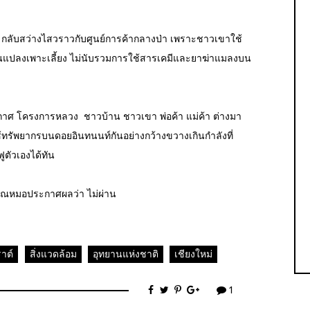
 กลับสว่างไสวราวกับศูนย์การค้ากลางป่า เพราะชาวเขาใช้
ปลงเพาะเลี้ยง ไม่นับรวมการใช้สารเคมีและยาฆ่าแมลงบน
รอากาศ โครงการหลวง ชาวบ้าน ชาวเขา พ่อค้า แม่ค้า ต่างมา
ช้ทรัพยากรบนดอยอินทนนท์กันอย่างกว้างขวางเกินกำลังที่
ตัวเองได้ทัน
ณหมอประกาศผลว่า ไม่ผ่าน
าต์
สิ่งแวดล้อม
อุทยานแห่งชาติ
เชียงใหม่
1