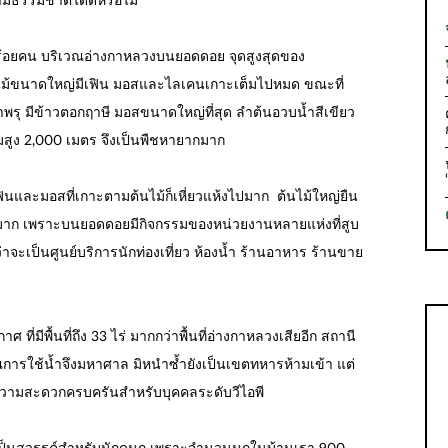
ตามธรรมชาติได้ดีหรือไม่
้อยคน บริเวณอ่างกาหลวงบนยอดดอย จุดสูงสุดของ
ไม้ขนาดใหญ่มีเฟิน มอสและไลเคนเกาะเต็มไปหมด ขณะที่
่าพรุ มีข้าวตอกฤาษี มอสขนาดใหญ่ที่สุด ลำต้นอวบน้ำสีเขียว
มสูง 2,000 เมตร จึงเป็นพืชหายากมาก
และมอสที่เกาะตามต้นไม้ก็เหี่ยวแห้งไปมาก ต้นไม้ใหญ่ยืน
ปมาก เพราะบนยอดดอยมีกิจกรรมของหน่วยงานหลายแห่งที่สูบ
จะเป็นศูนย์บริการนักท่องเที่ยว ห้องน้ำ ร้านอาหาร ร้านขาย
ที่มีพื้นที่ถึง 33 ไร่ มากกว่าพื้นที่อ่างกาหลวงเสียอีก สถานี
ณการใช้น้ำจึงมหาศาล มิหนำซ้ำยังเป็นเขตทหารห้ามเข้า แต่
ความสะดวกครบครันสำหรับบุคคลระดับวีไอพี