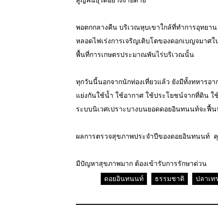
สูญพันธุ์ได้อย่างง่ายดาย
พอตกกลางคืน บริเวณหุบเขาใกล้ที่ทำการอุทยาน
หลอดไฟเร่งการเจริญเติบโตของดอกเบญจมาศในแ
พื้นที่การเกษตรประมาณพันไร่บริเวณนั้น
ทุกวันนี้นอกจากนักท่องเที่ยวแล้ว ยังมีทั้งทหา
แย่งกันใช้น้ำ ใช้อากาศ ใช้ประโยชน์จากที่ดิน ใ
ระบบนิเวศเปราะบางบนยอดดอยอินทนนท์จะฟื้นฟู
ผลการตรวจสุขภาพประจำปีของดอยอินทนนท์ คุ
มีปัญหาสุขภาพมาก ต้องเข้ารับการรักษาด่วน
ดอยอินทนนท์
ธรรมชาติ
ปลาเทร