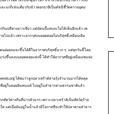
เป็นสวรรค์สำหรับนักดูนก เพราะจำนวนนกในบ้านเรา 900
และนกก็เช่นเดียวกับข้าวตอกฤาษีเป็นดัชนีชี้วัดความอุดม
ินปลีหางยาวเขียว แต่บัดนนี้แทบจะไม่ได้เห็นอีกแล้ว เพ
ไปแล้ว เพราะอากาศบนยอดดอยไม่บริสุทธิ์เหมือนเดิม
คนฝอยลมจะขึ้นได้ดีในอากาศบริสุทธิ์มาก ๆ แต่ทุกวันนี้โดย
ร่งขึ้นลงบนยอดดอยแห่งนี้ ได้ทำให้อากาศที่อยู่เหนือเมฆแห่ง
nsis.org ได้พบว่าลูกปลาเทร้าต์สายรุ้งจำนวนมากได้หลุด
ที่อยู่ในดอยอินทนนท์ ไปอยู่ในลำธารตามธรรมชาติแล้ว
กสัตว์ต่างถิ่นที่น่ากลัวมาก เพราะปลาเทร้าต์เป็นสัตว์ดุร้าย
ยงใด แต่เมื่อมันอยู่ในน้ำแล้วมีโอกาสที่จะทำให้ปลาตามลำธาร