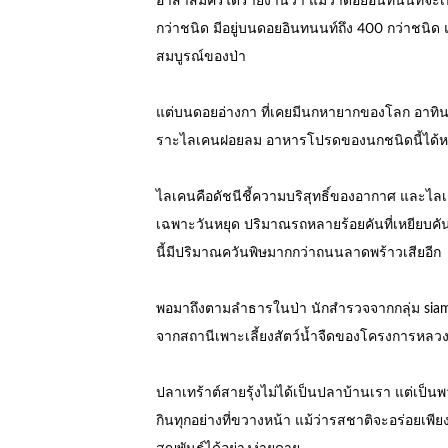
อาสาสมัครได้รายงานว่า แม้ว่าดอยอินทนนท์จะ
กว่าชนิด มีอยู่บนดอยอินทนนท์ถึง 400 กว่าชนิด 
สมบูรณ์ของป่า
แต่บนดอยอ่างกา ที่เคยมีนกหายากของโลก อาทินกก
ราะไลเคนฝอยลม อาหารโปรดของนกชนิดนี้ได้หาย
ไลเคนคือดัชนีชี้ความบริสุทธิ์ของอากาศ และไลเ
เฉพาะวันหยุด ปริมาณรถหลายร้อยคันที่เหยียบคันเ
นี้มีปริมาณควันพิษมากกว่าถนนลาดพร้าวเสียอีก
พอมาถึงตามลำธารในป่า นักสำรวจจากกลุ่ม siame
จากสถานีเพาะเลี้ยงสัตว์น้ำจืดของโครงการหลวง
ปลาเทร้าต์สายรุ้งไม่ได้เป็นปลาบ้านเรา แต่เป็นพว
กินทุกอย่างที่ขวางหน้า แม้ว่ารสชาติจะอร่อยเพี