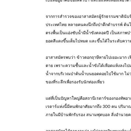
เป็นที่อยู่อาศัยของสัตว์ป่า และมีแหล่งท่องเที่ยว
จากการสำรวจของอาสาสมัครผู้รักธรรมชาตินับร
ประเทศไทย หลายคนคงนึกถึงป่าดึกดำบรรพ์ ต้น
ตรงพื้นเป็นแอ่งซับน้ำมีน้ำขังตลอดปี เป็นสภาพป
ยอดสีแดงขึ้นเต็มไปหมด และขึ้นได้ในระดับควา
อาสาสมัครพบว่า ข้าวตอกฤาษีหายไปเยอะมาก เฟิน
ตาย เพราะความชื้นและน้ำขังได้เหือดแห้งลงไ
น้ำจากบริเวณป่าต้นน้ำบนยอดดอยไปใช้มาก ไม่ว่า
ของที่ระลึกเพื่อรองรับนักท่องเที่ยว
แต่ที่เป็นปัญหาใหญ่คือสถานีเรดาร์ของกองทัพอากาศ 
เรดาร์แห่งนี้มีคนพักอาศัยมากถึง 300 คน ปริมา
ภายในมีบ้านพักรับรอง สนามฟุตบอล สิ่งอำนวย