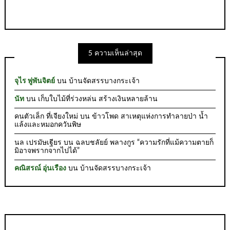
5 ความเห็นล่าสุด
จุไร พู่พันจิตย์
บน
บ้านจัดสรรบางกระเจ้า
นัท
บน
เก็บใบไม้ที่ร่วงหล่น สร้างเงินหลายล้าน
คนตัวเล็ก ที่เจียงใหม่
บน
ข้าวโพด สาเหตุแห่งการทำลายป่า น้ำ
แล้งและหมอกควันพิษ
นล เปรมัษเฐียร
บน
ฉลบชลัยย์ พลางกูร “ความรักที่แม้ความตายก็
มิอาจพรากจากไปได้”
คณิสรณ์ อุ่นเรือง
บน
บ้านจัดสรรบางกระเจ้า