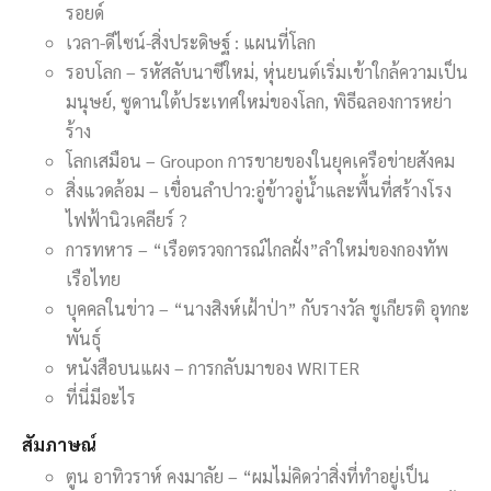
รอยด์
เวลา-ดีไซน์-สิ่งประดิษฐ์ : แผนที่โลก
รอบโลก – รหัสลับนาซีใหม่, หุ่นยนต์เริ่มเข้าใกล้ความเป็น
มนุษย์, ซูดานใต้ประเทศใหม่ของโลก, พิธีฉลองการหย่า
ร้าง
โลกเสมือน – Groupon การขายของในยุคเครือข่ายสังคม
สิ่งแวดล้อม – เขื่อนลำปาว:อู่ข้าวอู่น้ำและพื้นที่สร้างโรง
ไฟฟ้านิวเคลียร์ ?
การทหาร – “เรือตรวจการณ์ไกลฝั่ง”ลำใหม่ของกองทัพ
เรือไทย
บุคคลในข่าว – “นางสิงห์เฝ้าป่า” กับรางวัล ชูเกียรติ อุทกะ
พันธุ์
หนังสือบนแผง – การกลับมาของ WRITER
ที่นี่มีอะไร
สัมภาษณ์
ตูน อาทิวราห์ คงมาลัย – “ผมไม่คิดว่าสิ่งที่ทำอยู่เป็น