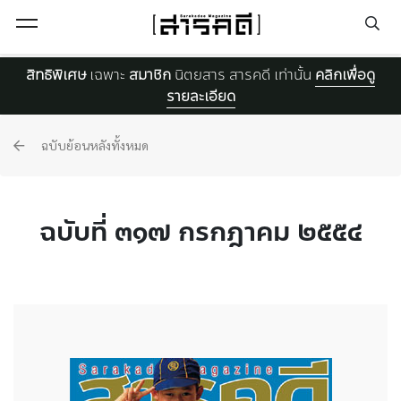
Open Menu
สิทธิพิเศษ
เฉพาะ
สมาชิก
นิตยสาร สารคดี เท่านั้น
คลิกเพื่อดู
รายละเอียด
ฉบับย้อนหลังทั้งหมด
ฉบับที่ ๓๑๗ กรกฎาคม ๒๕๕๔