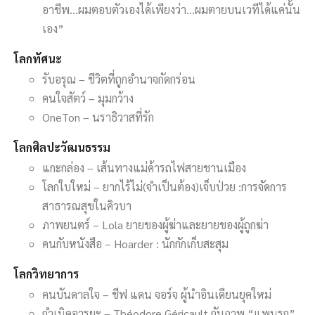
อาชีพ…ผมตอบตัวเองได้เพียงว่า…ผมตายบนเวทีได้แค่นั้น
เอง”
โลกทัศนะ
รับอรุณ – ชีวิตที่ถูกอำนาจกัดกร่อน
คนใจสัตว์ – มุมกว้าง
OneTon – นราธิวาสที่รัก
โลกศิลปะวัฒนธรรม
แกะกล่อง – เส้นทางแม่ค้ารถไฟสายชานเมือง
โลกใบใหม่ – ยากไร้ไม่(จำเป็นต้อง)เจ็บป่วย :การจัดการ
สาธารณสุขในคิวบา
ภาพยนตร์ – Lola ยายของผู้ฆ่าและยายของผู้ถูกฆ่า
คนกับหนังสือ – Hoarder : นักกักเก็บสะสุม
โลกวิทยาการ
คนบันดาลใจ – ชีฟ แดน จอร์จ ผู้นำอินเดียนยุคใหม่
กำเนิดอารยะ – Théodore Géricault กับภาพ “แพนรก”