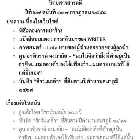
นิตยสารสารคดี
ปีที่ ๒๗ ฉบับที่ ๓๑๗ กรกฎาคม ๒๕๕๔
บทความที่ลงในเว็บไซต์
พิธีฉลองการหย่าร้าง
หนังสือบนแผง : การกลับมาของ WRITER
ภาพยนตร์ – Lola ยายของผู้ฆ่าและยายของผู้ถูกฆ่า
ตูน อาทิวราห์ คงมาลัย – “ผมไม่คิดว่าสิ่งที่ทำอยู่เป็น
อาชีพ…ผมตอบตัวเองได้เพียงว่า…ผมตายบนเวทีได้
แค่นั้นเอง”
บันทึก “ศึกร่มเกล้า” ยี่สิบสามปีตำนานสมรภูมิ
๑๔๒๘
เรื่องเด่นในฉบับ
ลูกเสือไทย วิชาร่วมสมัย ๑๐๐ ปี
บันทึก “ศึกร่มเกล้า” ยี่สิบสามปีตำนานสมรภูมิ ๑๔๒๘
ตูน อาทิวราห์ คงมาลัย – “ผมไม่คิดว่าสิ่งที่ทำอยู่เป็น
อาชีพ…ผมตอบตัวเองได้เพียงว่า…ผมตายบนเวทีได้แค่นั้น