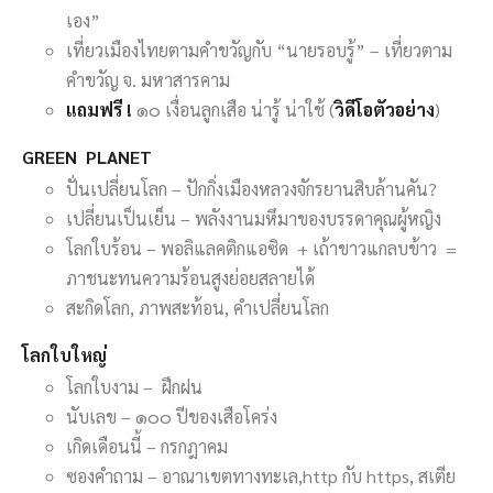
เอง”
เที่ยวเมืองไทยตามคำขวัญกับ “นายรอบรู้” – เที่ยวตาม
คำขวัญ จ. มหาสารคาม
แถมฟรี !
๑๐ เงื่อนลูกเสือ น่ารู้ น่าใช้ (
วิดีโอตัวอย่าง
)
GREEN PLANET
ปั่นเปลี่ยนโลก – ปักกิ่งเมืองหลวงจักรยานสิบล้านคัน?
เปลี่ยนเป็นเย็น – พลังงานมหึมาของบรรดาคุณผู้หญิง
โลกใบร้อน – พอลิแลคติกแอซิด + เถ้าขาวแกลบข้าว =
ภาชนะทนความร้อนสูงย่อยสลายได้
สะกิดโลก, ภาพสะท้อน, คำเปลี่ยนโลก
โลกใบใหญ่
โลกใบงาม – ฝึกฝน
นับเลข – ๑๐๐ ปีของเสือโคร่ง
เกิดเดือนนี้ – กรกฎาคม
ซองคำถาม – อาณาเขตทางทะเล,http กับ https, สเตีย