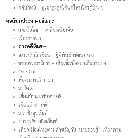
คลื่นวิทย์ – ภูเขาสูงสุดได้แค่ไหนใครรู้บ้าง ?
คอลัมน์ประจำ-ปกิณกะ
ก ข ล้อโลก – ห หีบหนีบเจ็บ
เรื่องจากปก
สารคดีพิเศษ
แนะนำนักเขียน – ฐิติพันธ์ พัฒนมงคล
จากบรรณาธิการ – เสียเข็มขัดอย่าเสียกางเกง
One-Cut
ห้องภาพปรินายก
สะกิดใจ
เยี่ยมบ้านแฟนสารคดี
เขียนถึงสารคดี
สมาชิกอุปถัมภ์
ข่าวธุรกิจ-ผลิตภัณฑ์
เที่ยวเมืองไทยตามคำขวัญกับ“นายรอบรู้” เที่ยวตาม
คำขวัญ จ. มหาสารคาม