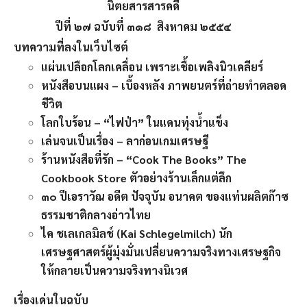
นิตยสารสารคดี
ปีที่ ๒๗ ฉบับที่ ๓๑๘ สิงหาคม ๒๕๕๔
บทความที่ลงในเว็บไซต์
แผ่นเปลือกโลกเคลื่อน เพราะเชื้อเพลิงนิวเคลียร์
หนังสือบนแผง – เบื้องหลัง ภาพยนตร์ที่ถ่ายทำตลอด
ชีวิต
โลกใบร้อน – “ไฟป่า” ในแดนทุ่งน้ำแข็ง
เล่นจนเป็นเรื่อง – ลาก่อนเกมเศรษฐี
ร้านหนังสือที่รัก – “Cook The Books” The
Cookbook Store ตัวอย่างร้านเล็กแต่ลึก
๓๐ ปีเอราวัณ อดีต ปัจจุบัน อนาคต ของแท่นผลิตก๊าซ
ธรรมชาติกลางอ่าวไทย
ไค ชเลเกลมิลช์ (Kai Schlegelmilch) นัก
เศรษฐศาสตร์ผู้มุ่งมั่นเปลี่ยนความจริงทางเศรษฐกิจ
ให้กลายเป็นความจริงทางนิเวศ
เรื่องเด่นในฉบับ