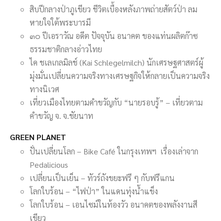
สิบปีกลางป่าภูเขียว ชีวิตเบื้องหลังภาพถ่ายสัตว์ป่า ลม
หายใจใต้พระบารมี
๓๐ ปีเอราวัณ อดีต ปัจจุบัน อนาคต ของแท่นผลิตก๊าซ
ธรรมชาติกลางอ่าวไทย
ไค ชเลเกลมิลช์ (Kai Schlegelmilch) นักเศรษฐศาสตร์ผู้
มุ่งมั่นเปลี่ยนความจริงทางเศรษฐกิจให้กลายเป็นความจริง
ทางนิเวศ
เที่ยวเมืองไทยตามคำขวัญกับ “นายรอบรู้” – เที่ยวตาม
คำขวัญ จ. จ.ชัยนาท
GREEN PLANET
ปั่นเปลี่ยนโลก – Bike Café ในกรุงเทพฯ เรื่องเล่าจาก
Pedalicious
เปลี่ยนเป็นเย็น – ทัวร์ถังขยะฟรี ๆ กับฟรีแกน
โลกใบร้อน – “ไฟป่า” ในแดนทุ่งน้ำแข็ง
โลกใบร้อน – เอนไซม์ในท้องวัว อนาคตของพลังงานสี
เขียว