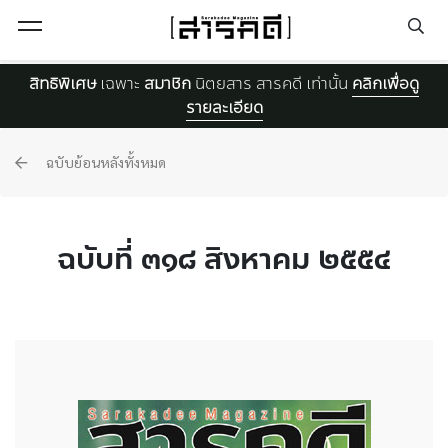
Open Menu
สิทธิพิเศษ
เฉพาะ
สมาชิก
นิตยสาร สารคดี เท่านั้น
คลิกเพื่อดู
รายละเอียด
ฉบับย้อนหลังทั้งหมด
ฉบับที่ ๓๑๘ สิงหาคม ๒๕๕๔