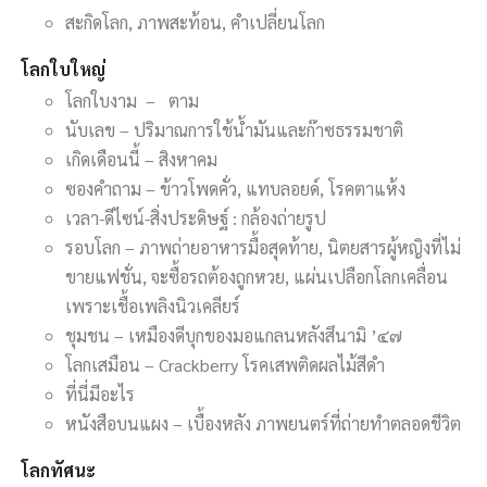
สะกิดโลก, ภาพสะท้อน, คำเปลี่ยนโลก
โลกใบใหญ่
โลกใบงาม – ตาม
นับเลข – ปริมาณการใช้น้ำมันและก๊าซธรรมชาติ
เกิดเดือนนี้ – สิงหาคม
ซองคำถาม – ข้าวโพดคั่ว, แทบลอยด์, โรคตาแห้ง
เวลา-ดีไซน์-สิ่งประดิษฐ์ : กล้องถ่ายรูป
รอบโลก – ภาพถ่ายอาหารมื้อสุดท้าย, นิตยสารผู้หญิงที่ไม่
ขายแฟชั่น, จะซื้อรถต้องถูกหวย, แผ่นเปลือกโลกเคลื่อน
เพราะเชื้อเพลิงนิวเคลียร์
ชุมชน – เหมืองดีบุกของมอแกลนหลังสึนามิ ’๔๗
โลกเสมือน – Crackberry โรคเสพติดผลไม้สีดำ
ที่นี่มีอะไร
หนังสือบนแผง – เบื้องหลัง ภาพยนตร์ที่ถ่ายทำตลอดชีวิต
โลกทัศนะ