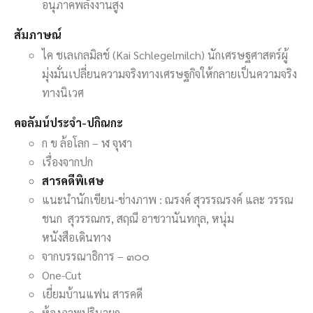
อนุภาคพลังงานสูง
สัมภาษณ์
ไค ชเลเกลมิลช์ (Kai Schlegelmilch) นักเศรษฐศาสตร์ผู้
มุ่งมั่นเปลี่ยนความจริงทางเศรษฐกิจให้กลายเป็นความจริง
ทางนิเวศ
คอลัมน์ประจำ-ปกิณกะ
ก ข ล้อโลก – ฬ จุฬา
เรื่องจากปก
สารคดีพิเศษ
แนะนำนักเขียน-ช่างภาพ : ณรงค์ สุวรรณรงค์ และ วรรณ
ชนก สุวรรณกร, สฤณี อาชวานันทกุล, หนุ่ม
หนังสือเดินทาง
จากบรรณาธิการ – ๓๐๐
One-Cut
เยี่ยมบ้านแฟน สารคดี
ห้องภาพปรินายก