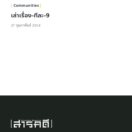
Communities
เล่าเรื่อง-ทีละ-9
27 กุมภาพันธ์ 2014
ข่าวประชาสัมพันธ์
ผลการประกวดภาพ “ร้านนี้มี ‘สารคดี’ ครั้งที่ 1”
21 มิถุนายน 2012
Culture
“Cook The Books” The Cookbook Store
ตัวอย่างร้านเล็กแต่ลึก