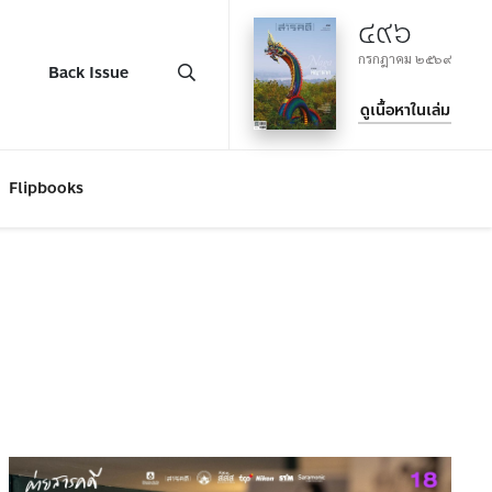
๔๙๖
กรกฎาคม ๒๕๖๙
Back Issue
ดูเนื้อหาในเล่ม
Flipbooks