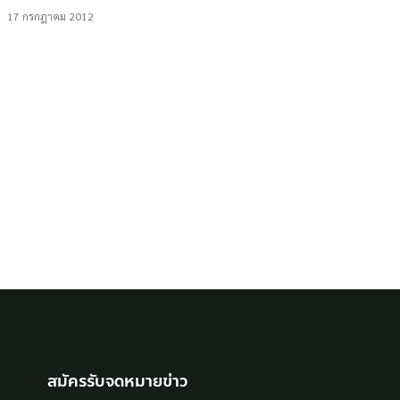
17 กรกฎาคม 2012
ข่าวประชาสัมพันธ์
ขอเชิญส่งภาพถ่ายหัวข้อ ร้านนี้มี ‘สารคดี’
24 กุมภาพันธ์ 2012
Communities
Talk
สัมภาษณ์ ทนง โชติสรยุทธ์ เบอร์หนึ่งตลาด
หนังสือเมืองไทย