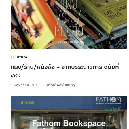
Culture
แผง/ร้าน/หนังสือ – จากบรรณาธิการ ฉบับที่
๔๙๔
5 พฤษภาคม 2026
สุวัฒน์ อัศวไชยชาญ