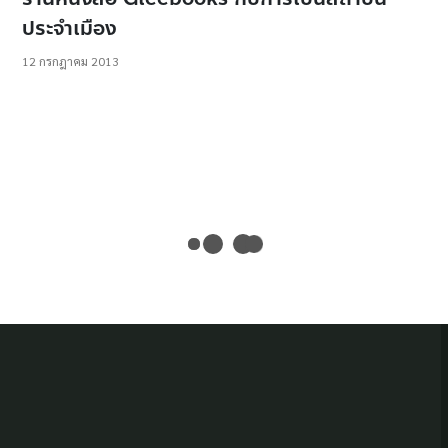
ประจำเมือง
12 กรกฎาคม 2013
ข่าวประชาสัมพันธ์
เชิญส่งภาพถ่ายหัวข้อ “ร้านนี้มี ‘สารคดี'” ครั้งที่
2
14 พฤษภาคม 2012
Culture
“เพราะชีวิตอยู่ในร้านหนังสือ ผมจึงเปิด ‘ร้าน
หนังสือเดินทาง’ ขึ้นมาอีกครั้ง” คำให้การจาก