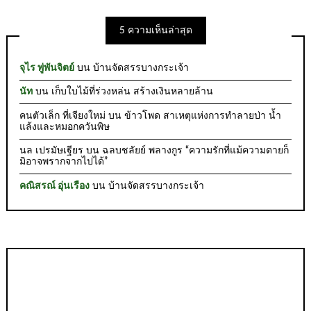
5 ความเห็นล่าสุด
จุไร พู่พันจิตย์
บน
บ้านจัดสรรบางกระเจ้า
นัท
บน
เก็บใบไม้ที่ร่วงหล่น สร้างเงินหลายล้าน
คนตัวเล็ก ที่เจียงใหม่
บน
ข้าวโพด สาเหตุแห่งการทำลายป่า น้ำ
แล้งและหมอกควันพิษ
นล เปรมัษเฐียร
บน
ฉลบชลัยย์ พลางกูร “ความรักที่แม้ความตายก็
มิอาจพรากจากไปได้”
คณิสรณ์ อุ่นเรือง
บน
บ้านจัดสรรบางกระเจ้า