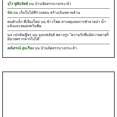
จุไร พู่พันจิตย์
บน
บ้านจัดสรรบางกระเจ้า
นัท
บน
เก็บใบไม้ที่ร่วงหล่น สร้างเงินหลายล้าน
คนตัวเล็ก ที่เจียงใหม่
บน
ข้าวโพด สาเหตุแห่งการทำลายป่า น้ำ
แล้งและหมอกควันพิษ
นล เปรมัษเฐียร
บน
ฉลบชลัยย์ พลางกูร “ความรักที่แม้ความตายก็
มิอาจพรากจากไปได้”
คณิสรณ์ อุ่นเรือง
บน
บ้านจัดสรรบางกระเจ้า