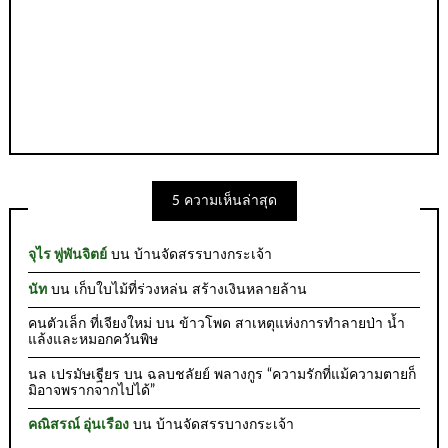
5 ความเห็นล่าสุด
จุไร พู่พันจิตย์
บน
บ้านจัดสรรบางกระเจ้า
นัท
บน
เก็บใบไม้ที่ร่วงหล่น สร้างเงินหลายล้าน
คนตัวเล็ก ที่เจียงใหม่
บน
ข้าวโพด สาเหตุแห่งการทำลายป่า น้ำ
แล้งและหมอกควันพิษ
นล เปรมัษเฐียร
บน
ฉลบชลัยย์ พลางกูร “ความรักที่แม้ความตายก็
มิอาจพรากจากไปได้”
คณิสรณ์ อุ่นเรือง
บน
บ้านจัดสรรบางกระเจ้า