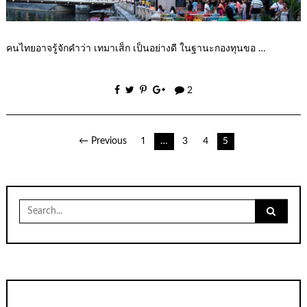
คนไทยอาจรู้จักคำว่า เทมาเส็ก เป็นอย่างดี ในฐานะกองทุนขอ …
2
เมนู
← Previous
1
…
3
4
5
นำทาง
เรื่อง
Search
for: