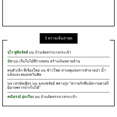
5 ความเห็นล่าสุด
จุไร พู่พันจิตย์
บน
บ้านจัดสรรบางกระเจ้า
นัท
บน
เก็บใบไม้ที่ร่วงหล่น สร้างเงินหลายล้าน
คนตัวเล็ก ที่เจียงใหม่
บน
ข้าวโพด สาเหตุแห่งการทำลายป่า น้ำ
แล้งและหมอกควันพิษ
นล เปรมัษเฐียร
บน
ฉลบชลัยย์ พลางกูร “ความรักที่แม้ความตายก็
มิอาจพรากจากไปได้”
คณิสรณ์ อุ่นเรือง
บน
บ้านจัดสรรบางกระเจ้า