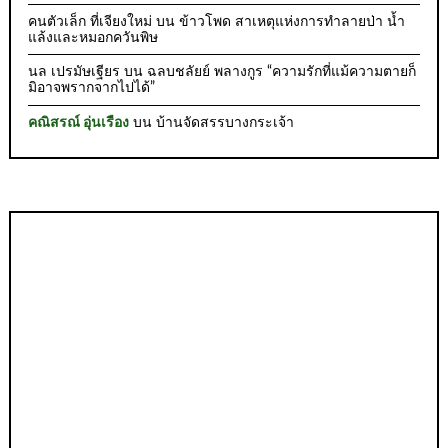
คนตัวเล็ก ที่เจียงใหม่
บน
ข้าวโพด สาเหตุแห่งการทำลายป่า น้ำ
แล้งและหมอกควันพิษ
นล เปรมัษเฐียร
บน
ฉลบชลัยย์ พลางกูร “ความรักที่แม้ความตายก็
มิอาจพรากจากไปได้”
คณิสรณ์ อุ่นเรือง
บน
บ้านจัดสรรบางกระเจ้า