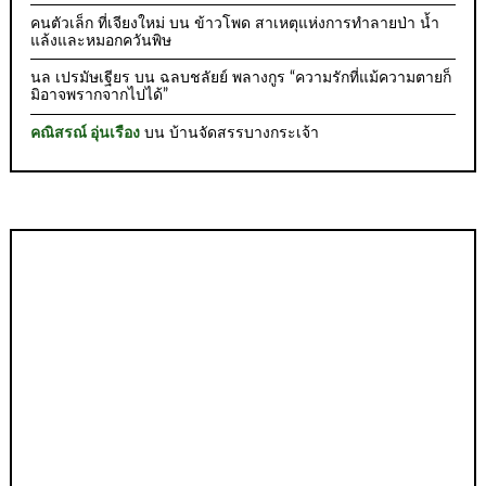
คนตัวเล็ก ที่เจียงใหม่
บน
ข้าวโพด สาเหตุแห่งการทำลายป่า น้ำ
แล้งและหมอกควันพิษ
นล เปรมัษเฐียร
บน
ฉลบชลัยย์ พลางกูร “ความรักที่แม้ความตายก็
มิอาจพรากจากไปได้”
คณิสรณ์ อุ่นเรือง
บน
บ้านจัดสรรบางกระเจ้า