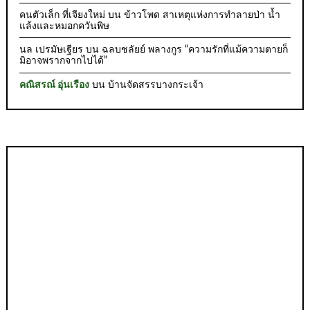
คนตัวเล็ก ที่เจียงใหม่
บน
ข้าวโพด สาเหตุแห่งการทำลายป่า น้ำ
แล้งและหมอกควันพิษ
นล เปรมัษเฐียร
บน
ฉลบชลัยย์ พลางกูร “ความรักที่แม้ความตายก็
มิอาจพรากจากไปได้”
คณิสรณ์ อุ่นเรือง
บน
บ้านจัดสรรบางกระเจ้า