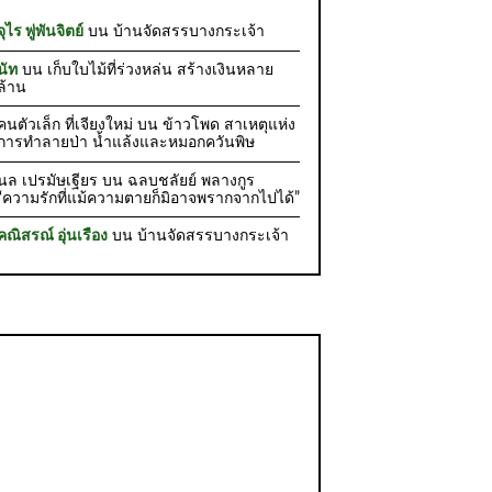
จุไร พู่พันจิตย์
บน
บ้านจัดสรรบางกระเจ้า
นัท
บน
เก็บใบไม้ที่ร่วงหล่น สร้างเงินหลาย
ล้าน
คนตัวเล็ก ที่เจียงใหม่
บน
ข้าวโพด สาเหตุแห่ง
การทำลายป่า น้ำแล้งและหมอกควันพิษ
นล เปรมัษเฐียร
บน
ฉลบชลัยย์ พลางกูร
“ความรักที่แม้ความตายก็มิอาจพรากจากไปได้”
คณิสรณ์ อุ่นเรือง
บน
บ้านจัดสรรบางกระเจ้า