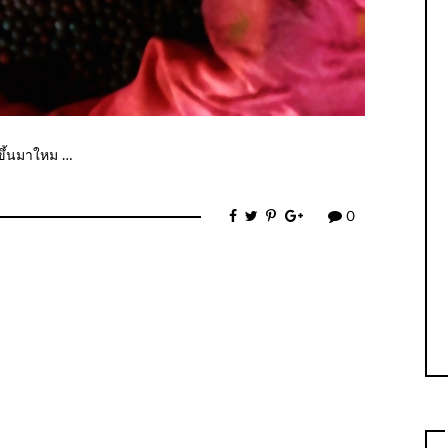
กขึ้นมาใหม …
0