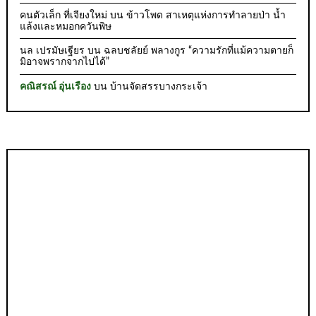
คนตัวเล็ก ที่เจียงใหม่
บน
ข้าวโพด สาเหตุแห่งการทำลายป่า น้ำ
แล้งและหมอกควันพิษ
นล เปรมัษเฐียร
บน
ฉลบชลัยย์ พลางกูร “ความรักที่แม้ความตายก็
มิอาจพรากจากไปได้”
คณิสรณ์ อุ่นเรือง
บน
บ้านจัดสรรบางกระเจ้า