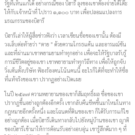
รัฐที่เห็นแก่ได้ อย่างกรณีของ บิฮารี ลุงของเขาต้องจ่ายใต้โต๊ะ
ให้กับเจ้าหน้าที่ ไปราว ๑,๑๐๐ บาท เพื่อปลอมแปลงการ
มรณกรรมของบิฮารี
บิฮารีเล่าให้ผู้สื่อข่าวฟังว่า เวลาเขียนชื่อของเขานั้น ต้องมี
วงเล็บต่อท้ายว่า “ตาย ” ด้วยความโกรธแค้น และอารมณ์ขัน
และที่ผ่านมาเขาพยามยามทำทุกอย่าง เพื่อจะให้รัฐบาลรับรู้
การมีชีวิตอยู่ของเขา เขาพยายามทำทุกวิถีทาง เพื่อให้ถูกจับ
วิ่งเต้นตั้งบริษัท ฟ้องร้องคนโน้นคนนี้ อะไรก็ได้ที่จะทำให้ชื่อ
ที่แท้จริงของเขา ปรากฏอย่างเปิดเผย
ในปี ๒๕๓๗ ความพยายามของเขาก็สัมฤทธิ์ผล ชื่อของเขา
ปรากฎขึ้นอย่างถูกต้องอีกครั้ง เขากลับคืนชีพขึ้นมาใหม่ในทาง
กฎหมายอีกครั้งหนึ่ง และโฉนดที่ดินของเขา ก็ได้รับการแก้ไข
อย่างถูกต้อง เมื่อบิฮารีเดินทางกลับไปยังหมู่บ้านของเขา ญาติ
ของบิฮารีเข้ามาให้การต้อนรับอย่างอบอุ่น เขารู้สึกดีมาก ๆ ที่