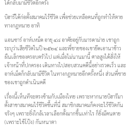
ได้กลับมามีชีวิตอีกครั้ง
บิฮารีได้ก่อตั้งสมาคมไร้ชีวิต เพื่อช่วยเหลือคนที่ถูกทำให้ตาย
ทางกฎหมาย อาทิ
แอนซาร์ อาห์เหม็ด อายุ ๔๘ อาศัยอยู่กับมารดาม่าย เขาถูก
ระบุว่าเสียชีวิตในปี ๒๕๒๔ และพี่ชายของเขายึดเอานาข้าว
ผืนเล็กของครอบครัวไป แต่เมื่อไม่นานมานี้ ศาลสูงได้สั่งให้
เจ้าหน้าที่ปกครอง เดินทางไปสอบสวนคดีนี้อย่างรวดเร็ว และ
อาห์เม็ดก็กลับมามีชีวิต ในทางกฎหมายอีกครั้งหนึ่ง ส่วนพี่ชาย
ของเขาถูกดำเนินคดี
เรื่องนี้เห็นทีจะตรงข้ามกับเมืองไทย เพราะหากนายบิฮารีมา
ตั้งสาขาสมาคมไร้ชีวิตขึ้นที่นี่ สมาชิกสมาคมก็คงจะไร้ชีวิตกัน
จริงๆ เพราะยิ่งใกล้เวลาเลือกตั้งมากขึ้นเท่าไร ก็ยิ่งมีคนตาย
(เพราะไข้โป้ง) กันหนาตา