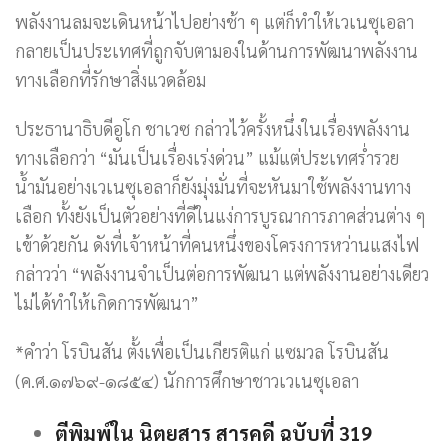
พลังงานลมจะเดินหน้าไปอย่างช้า ๆ แต่ก็ทำให้เวเนซุเอลา
กลายเป็นประเทศที่ถูกจับตามองในด้านการพัฒนาพลังงาน
ทางเลือกที่รักษาสิ่งแวดล้อม
ประธานาธิบดีอูโก ชาเวซ กล่าวไว้ครั้งหนึ่งในเรื่องพลังงาน
ทางเลือกว่า “มันเป็นเรื่องเร่งด่วน” แม้แต่ประเทศร่ำรวย
น้ำมันอย่างเวเนซุเอลาก็ยังมุ่งมั่นที่จะหันมาใช้พลังงานทาง
เลือก ทั้งยังเป็นตัวอย่างที่ดีในแง่การบูรณาการภาคส่วนต่าง ๆ
เข้าด้วยกัน ดังที่เจ้าหน้าที่คนหนึ่งของโครงการหว่านแสงไฟ
กล่าวว่า “พลังงานจำเป็นต่อการพัฒนา แต่พลังงานอย่างเดียว
ไม่ได้ทำให้เกิดการพัฒนา”
*คำว่า โรบินสัน ตั้งเพื่อเป็นเกียรติแก่ แซมวล โรบินสัน
(ค.ศ.๑๗๖๙-๑๘๕๔) นักการศึกษาชาวเวเนซุเอลา
ตีพิมพ์ใน นิตยสาร สารคดี ฉบับที่ 319