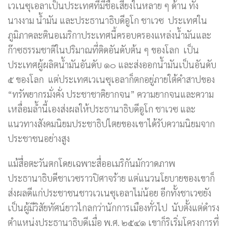
เวเนซุเอลาเป็นประเทศที่มีชื่อเสียงในหลาย ๆ ด้าน ทั้ง
นางงาม น้ำมัน และประธานาธิบดีอูโก ชาเวซ ประเทศใน
ภูมิภาคละตินอเมริกาประเทศนี้ครอบครองแหล่งน้ำมันและ
ก๊าซธรรมชาติในปริมาณที่ติดอันดับต้น ๆ ของโลก เป็น
ประเทศผู้ผลิตน้ำมันอันดับ ๑๐ และส่งออกน้ำมันเป็นอันดับ
๕ ของโลก แต่ประเทศเวเนซุเอลาก็ตกอยู่ภายใต้คำสาปของ
“ทรัพยากรมั่งคั่ง ประชาชาติยากจน” ความยากจนและความ
เหลื่อมล้ำนี้เองส่งผลให้ประธานาธิบดีอูโก ชาเวซ และ
แนวทางสังคมนิยมประชาธิปไตยของเขาได้รับความนิยมจาก
ประชาชนอย่างสูง
แม้สื่อตะวันตกโดยเฉพาะสื่ออเมริกันมักวาดภาพ
ประธานาธิบดีชาเวซราวปิศาจร้าย แต่แนวนโยบายของเขาก็
ส่งผลดีแก่ประชาชนชาวเวเนซุเอลาไม่น้อย อีกทั้งชาเวซยัง
เป็นผู้มีวิสัยทัศน์ยาวไกลกว่านักการเมืองทั่วไป นับตั้งแต่ดำรง
ตำแหน่งประธานาธิบดีเมื่อ พ.ศ. ๒๕๔๑ เขาก็ริเริ่มโครงการที่