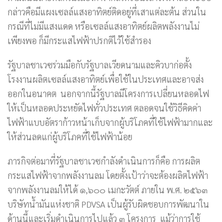
กล่าวคือมีแผงเซลล์แสงอาทิตย์ติดอยู่ที่เสาแต่ละต้น ส่วนใน
กรณีที่ไม่มีแสงแดด หรือเซลล์แสงอาทิตย์ผลิตพลังงานไม่
เพียงพอ ก็มีกระแสไฟฟ้าปรกติไว้ใช้สำรอง
รัฐบาลชาเวซร่วมมือกับรัฐบาลเวียดนามและคิวบาก่อตั้ง
โรงงานผลิตเซลล์แสงอาทิตย์เพื่อใช้ในประเทศและอาจส่ง
ออกในอนาคต นอกจากนี้รัฐบาลมีโครงการเปลี่ยนหลอดไฟ
ให้เป็นหลอดประหยัดไฟทั่วประเทศ ตลอดจนใช้วิธีคิดค่า
ไฟฟ้าแบบอัตราก้าวหน้าเก็บจากผู้บริโภคที่ใช้ไฟฟ้ามากและ
ให้ส่วนลดแก่ผู้บริโภคที่ใช้ไฟฟ้าน้อย
ภารกิจต่อมาที่รัฐบาลชาเวซกำลังดำเนินการก็คือ การผลิต
กระแสไฟฟ้าจากพลังงานลม โดยตั้งเป้าว่าจะต้องผลิตไฟฟ้า
จากพลังงานลมให้ได้ ๑,๖๐๐ เมกะวัตต์ ภายใน พ.ศ. ๒๕๖๓
บริษัทน้ำมันแห่งชาติ PDVSA เป็นผู้รับผิดชอบการพัฒนาใน
ด้านนี้และเริ่มดำเนินการไปแล้ว ๓ โครงการ แม้ว่าการใช้