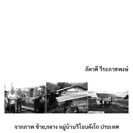
ภัควดี วีระภาสพงษ์
จากภาพ ซ้าย,กลาง หมู่บ้านริโอบลังโก ประเทศ