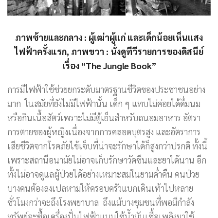
ภาพซ้ายและกลาง : ผู้เฒ่าผู้แก่ และเด็กน้อยเห็นแสง
ไฟฟ้าครั้งแรก, ภาพขวา : นั่งดูทีวีรายการของดิสนีย์
เรื่อง “The Jungle Book”
การมีไฟฟ้าใช้ช่วยยกระดับมาตรฐานชีวิตของประชาชนอย่าง
มาก ในสมัยที่ยังไม่มีไฟฟ้านั้น เด็ก ๆ แทบไม่ค่อยได้ดื่มนม
หรือกินเนื้อสัตว์เพราะไม่มีตู้เย็นสำหรับถนอมอาหาร อัตรา
การตายของผู้หญิงเนื่องจากการคลอดบุตรสูง และอัตราการ
เสียชีวิตจากโรคภัยไข้เจ็บที่น่าจะรักษาได้ก็สูงกว่าปรกติ ทั้งนี้
เพราะสถานีอนามัยไม่อาจเก็บรักษาวัคซีนและยาได้นาน อีก
ทั้งไม่อาจดูแลผู้ป่วยได้อย่างเหมาะสมในยามค่ำคืน คนป่วย
บางคนต้องลงเปลหามให้ครอบครัวแบกเดินเท้าไปหลาย
ชั่วโมงกว่าจะถึงโรงพยาบาล ถึงแม้บางชุมชนที่พอมีกำลัง
ทรัพย์จะซื้อเครื่องปั่นไฟฟ้าแบบใช้น้ำมันเชื้อเพลิงมาใช้