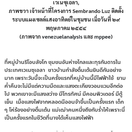
เวเนซุเอลา,
ภาพขวา เจ้าหน้าที่โครงการ Sembrando Luz ติดตั้ง
ระบบแผงเซลล์แสงอาทิตย์ในชุมชน เมื่อวันที่ ๒๙
พฤษภาคม ๒๕๕๔
(ภาพจาก
venezuelanalysis
และ
mppee
)
ที่หมู่บ้านริโอบลังโก ชุมชนอันห่างไกลและทุรกันดารใน
ประเทศเวเนซุเอลา ชาวบ้านกำลังตื่นเต้นยินดีกันอย่าง
มาก เพราะวันนี้จะเป็นครั้งแรกที่หมู่บ้านนี้มีไฟฟ้าใช้ ยาม
ค่ำคืนจะไม่มีแต่ความมืดและแสงตะเกียงวอมแวมอีกต่อ
ไป พวกเขาจะมีแสงสว่าง มีโทรทัศน์ มีคอมพิวเตอร์ มีตู้
เย็น เมื่อแสงไฟจากหลอดนีออนจ้าขึ้นเป็นครั้งแรก เด็ก
ๆ โห่ร้องอย่างตื่นเต้น แม่เฒ่าคนหนึ่งถึงกับร่ำไห้เพราะนี่
เป็นครั้งแรกในชีวิตที่นางได้เห็นแสงไฟฟ้า