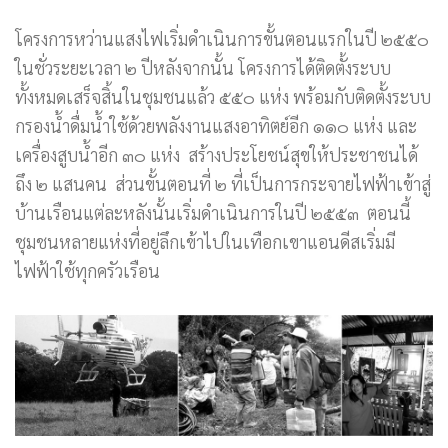
โครงการหว่านแสงไฟเริ่มดำเนินการขั้นตอนแรกในปี ๒๕๕๐
ในชั่วระยะเวลา ๒ ปีหลังจากนั้น โครงการได้ติดตั้งระบบ
ทั้งหมดเสร็จสิ้นในชุมชนแล้ว ๕๕๐ แห่ง พร้อมกับติดตั้งระบบ
กรองน้ำดื่มน้ำใช้ด้วยพลังงานแสงอาทิตย์อีก ๑๑๐ แห่ง และ
เครื่องสูบน้ำอีก ๓๐ แห่ง สร้างประโยชน์สุขให้ประชาชนได้
ถึง ๒ แสนคน ส่วนขั้นตอนที่ ๒ ที่เป็นการกระจายไฟฟ้าเข้าสู่
บ้านเรือนแต่ละหลังนั้นเริ่มดำเนินการในปี ๒๕๕๓ ตอนนี้
ชุมชนหลายแห่งที่อยู่ลึกเข้าไปในเทือกเขาแอนดีสเริ่มมี
ไฟฟ้าใช้ทุกครัวเรือน