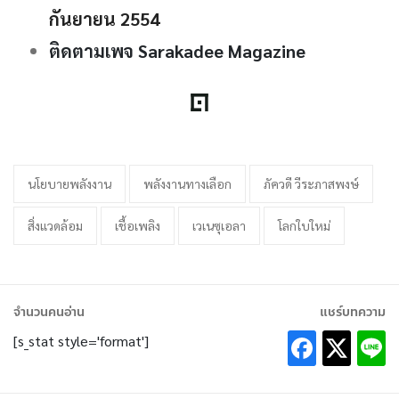
กันยายน 2554
ติดตามเพจ Sarakadee Magazine
นโยบายพลังงาน
พลังงานทางเลือก
ภัควดี วีระภาสพงษ์
สิ่งแวดล้อม
เชื้อเพลิง
เวเนซุเอลา
โลกใบใหม่
จำนวนคนอ่าน
แชร์บทความ
[s_stat style='format']