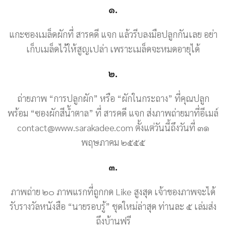
๑.
แกะซองเมล็ดผักที่ สารคดี แจก แล้วรีบลงมือปลูกกันเลย อย่า
เก็บเมล็ดไว้ให้สูญเปล่า เพราะเมล็ดจะหมดอายุได้
๒.
ถ่ายภาพ “การปลูกผัก” หรือ “ผักในกระถาง” ที่คุณปลูก
พร้อม “ซองผักสีน้ำตาล” ที่ สารคดี แจก ส่งภาพถ่ายมาที่อีเมล์
contact@www.sarakadee.com ตั้งแต่วันนี้ถึงวันที่ ๓๑
พฤษภาคม ๒๕๕๕
๓.
ภาพถ่าย ๒๐ ภาพแรกที่ถูกกด Like สูงสุด เจ้าของภาพจะได้
รับรางวัลหนังสือ “นายรอบรู้” ชุดใหม่ล่าสุด ท่านละ ๕ เล่มส่ง
ถึงบ้านฟรี