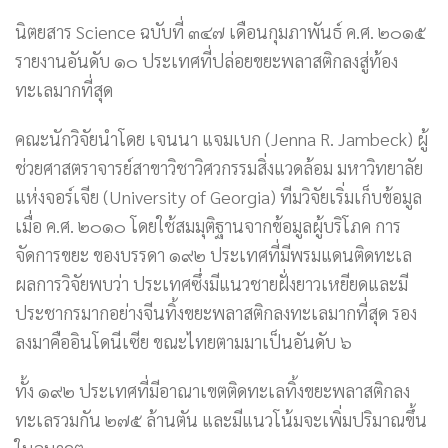
นิตยสาร Science ฉบับที่ ๓๔๗ เดือนกุมภาพันธ์ ค.ศ. ๒๐๑๕
รายงานอันดับ ๑๐ ประเทศที่ปล่อยขยะพลาสติกลงสู่ท้อง
ทะเลมากที่สุด
คณะนักวิจัยนำโดย เจนนา แจมเบก (Jenna R. Jambeck) ผู้
ช่วยศาสตราจารย์สาขาวิชาวิศวกรรมสิ่งแวดล้อม มหาวิทยาลัย
แห่งจอร์เจีย (University of Georgia) ทีมวิจัยเริ่มเก็บข้อมูล
เมื่อ ค.ศ. ๒๐๑๐ โดยใช้สมมุติฐานจากข้อมูลผู้บริโภค การ
จัดการขยะ ของบรรดา ๑๙๒ ประเทศที่มีพรมแดนติดทะเล
ผลการวิจัยพบว่า ประเทศซึ่งมีแนวชายฝั่งยาวเหยียดและมี
ประชากรมากอย่างจีนทิ้งขยะพลาสติกลงทะเลมากที่สุด รอง
ลงมาคืออินโดนีเซีย ขณะไทยตามมาเป็นอันดับ ๖
ทั้ง ๑๙๒ ประเทศที่มีอาณาเขตติดทะเลทิ้งขยะพลาสติกลง
ทะเลรวมกัน ๒๗๕ ล้านตัน และมีแนวโน้มจะเพิ่มปริมาณขึ้น