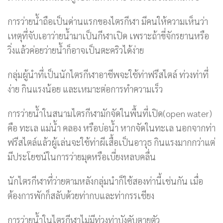
การว่ายน้ำถือเป็นด่านแรกของไตรกีฬา มีคนให้ความเห็นว่า
เหตุที่จับเอาว่ายน้ำมาเป็นกีฬาเปิด เพราะถ้าขี่จักรยานหรือ
วิ่งแล้วค่อยว่ายน้ำก็อาจเป็นตะคริวได้ง่าย
กลุ่มผู้นำที่เป็นนักไตรกีฬาอาชีพจะใช้ท่าฟรีสไตล์ ท่วงท่าที่
ง่าย กินแรงน้อย และเหมาะต่อการทำความเร็ว
การว่ายน้ำในสนามไตรกีฬามักจัดในพื้นที่เปิด(open water)
คือ ทะเล แม่น้ำ คลอง หรือบ่อน้ำ หากจัดในทะเล นอกจากท่า
ฟรีสไตล์แล้วผู้เล่นจะใช้ท่าผีเสื้อเป็นอาวุธ กินแรงมากกว่าแต่
มีประโยชน์ในการว่ายมุดหรือเบี่ยงหลบคลื่น
นักไตรกีฬาที่ว่ายตามหลังกลุ่มนำก็ใช้สองท่านี้เช่นกัน เมื่อ
ต้องการพักก็สลับด้วยท่ากบและท่ากรรเชียง
การว่ายน้ำในไตรกีฬาไม่มีท่วงท่าบังคับตายตัว