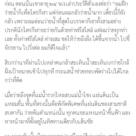
ก่อน ตอนนั้นเขาอายุ ๒๔ จเรเล่าประวัติตัวเองต่อว่า “ผมฝึก
ว่ายน้ำก็เพื่อไตรกีฬา แต่ก่อนผมกลัวว่ายน้ำมาก เดี๋ยวนี้ก็ยัง
กลัว เพราะผมอ่อนว่ายน้ำที่สุดในบรรดากีฬาทั้งสามอย่าง
ปรกตินักไตรกีฬาจะว่ายกันด้วยท่าฟรีสไตล์ แต่ผมว่ายทุกท่า
เลย ทั้งท่าฟรีสไตล์ ท่าผสม ขอให้ว่ายถึงฝั่ง ได้ขึ้นจากน้ำ ไปขี่
จักรยาน ไปวิ่งต่อ ผมก็ดีใจแล้ว”
สิบกว่านาทีผ่านไปเหล่าคนกล้าสะเทินน้ำสะเทินบกว่ายใกล้
ฝั่งเป้าหมายเข้าไปทุกที กระแสน้ำช่วยหอบพัดร่างไปได้ไกล
กว่าที่คิด
เมื่อว่ายถึงจุดที่แม่น้ำรวกไหลสบแม่น้ำโขง แผ่นดินเป็น
แหลมยื่น พื้นที่ตรงนั้นคือพิกัดพิเศษที่แผ่นดินของสามชาติ
สบตากัน ว่ายพ้นตำแหน่งนั้น ทุกคนจะแหงนหน้าขึ้นฟ้า มอง
หาหน้าผาที่ตั้งอยู่ในทิศทางเดียวกับเส้นชัย