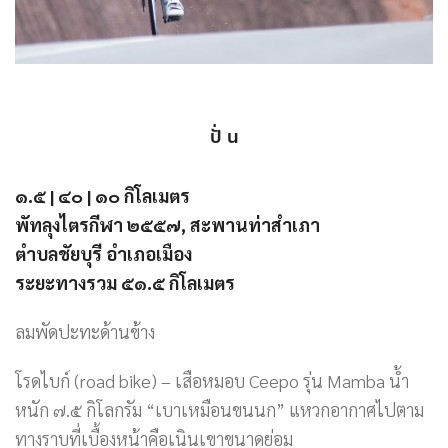
ปั่ น
๑.๕ | ๔๐ | ๑๐ กิโลเมตร
พัทลุงไตรกีฬา ๒๕๕๗, สะพานท่าสำเภา
ตำบลชัยบุรี อำเภอเมือง
ระยะทางรวม ๕๑.๕ กิโลเมตร
ลมพัดปะทะด้านข้าง
โรดไบก์ (road bike) – เสือหมอบ Ceepo รุ่น Mamba น้ำ
หนัก ๗.๕ กิโลกรัม “เบาเหมือนขนนก” แหวกอากาศไปตาม
ทางราบที่เบื้องหน้าคือเนินเขาขนาดย่อม