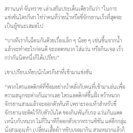
สรานนท์ จันทราช เล่าเสริมประเด็นเดียวกันว่า “ในการ
แข่งขันไตรกีฬา ใช่ว่าคนที่ว่ายน้ำหรือขี่จักรยานเร็วที่สุดจะ
เป็นผู้ชนะเสมอไป
“บางทีเราก็เฉือนกันด้วยเรื่องเล็ก ๆ น้อย ๆ เช่นขึ้นจากน้ำ
แล้วจะทำอะไรก่อนดี จะถอดหมวก ใส่แว่น หรือกินเจล เร็ว
กว่ากันนิดหนึ่งก็ได้เปรียบ”
เขาเปรียบเทียบนักไตรกีฬาที่เข้ามาแข่งขัน
“พวกไตรแอดดิกต์ที่ซ้อมอย่างบ้าคลั่งกับคนที่เข้ามาเล่นเพื่อ
ความสนุกจะต่างกันมากเลย ไตรแอดดิกต์ขึ้นฝั่ง คว้าหมวก
จักรยานสวมแล้วจะออกตัวทันที เพราะรองเท้าสำหรับขี่
จักรยานจะติดไว้กับตัวบันได ของกินพันกับรถ แว่นกันแดด
เหน็บกับหมวก ไม่กี่วินาทีก็ออกตัวจากทรานซิชัน แต่อีกกลุ่ม
นั่งสวมถุงเท้า เปลี่ยนเสื้อผ้า หยิบเจลมากิน สวมหมวกแล้วก็