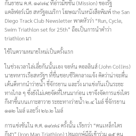
กันยายน ค.ศ. ๑๙๗๔ ที่อ่าวมิชชัน (Mission) ของรัฐ
แคลิฟอร์เนีย สหรัฐอเมริกา โฆษณาในหนังสือพิมพ์ the San
Diego Track Club Newsletter พาดหัวว่า “Run, Cycle,
Swim Triathlon set for 25th” ถือเป็นการนำคำว่า
triathlon มา
ใช้ในความหมายใหม่เป็นครั้งแรก
ในช่วงเวลาไล่เลี่ยกันนั้นเอง จอห์น คอลลินส์ (John Collins)
นายทหารเรือสหรัฐฯ ที่ชื่นชอบชีวิตกลางแจ้ง คิดว่าน่าจะตื่น
เต้นดีหากนำว่ายน้ำ ขี่จักรยาน และวิ่ง มาแข่งกันเป็นระยะ
ทางไกล ๆ ซึ่งยังไม่เคยจัดที่ไหนมาก่อน เขาจึงจัดการแข่งไตร
กีฬาขึ้นบนเกาะฮาวาย ระยะทางว่ายน้ำ ๒.๔ ไมล์ ขี่จักรยาน
๑๑๒ ไมล์ และวิ่ง ๒๖.๒ ไมล์
การแข่งขันใน ค.ศ. ๑๙๗๘ ครั้งนั้น เรียกว่า “คนเหล็กไตร
กีฬา” (Iron Man Triathlon) ปฐมฤกษ์มีผู้เข้าร่วม ๑๕ คน