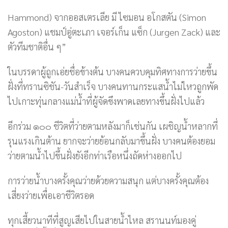
Hammond) จากออสเตรเลีย มี ไซมอน อโกสตัน (Simon
Agoston) แชมป์อู่ตะเภา เจอร์เก็น แซ็ก (Jurgen Zack) และ
ตัวทีมชาติอื่น ๆ”
ในบรรดาผู้ถูกเอ่ยชื่อข้างต้น บางคนควบคุมทิศทางการว่ายขึ้น
ฝั่งที่ทรานซิชัน-วันสำเร็จ บางคนทานกระแสน้ำไม่ไหวถูกพัด
ไปเกาะทุ่นกลางแม่น้ำที่ผู้จัดขึงพาดเลยทางขึ้นฝั่งไปแล้ว
อีกร่วม ๑๐๐ ชีวิตที่ว่ายตามหลังมาก็เช่นกัน เผชิญน้ำหลากที่
รุนแรงเกินต้าน ยากจะว่ายย้อนกลับมาขึ้นฝั่ง บางคนต้องยอม
ว่ายตามน้ำไปขึ้นฝั่งยังอีกท่าเรือหนึ่งถัดห่างออกไป
การว่ายน้ำบางครั้งคุณว่ายด้วยความสนุก แต่บางครั้งคุณต้อง
เสี่ยงว่ายเพื่อเอาชีวิตรอด
ทุกเสี้ยวนาทีที่สูญเสียไปในสายน้ำไหล สรานนท์มองคู่