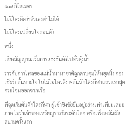
๑.๗ กิโลเมตร
ไม่มีใครคิดว่าตัวเองทำไม่ได้
ไม่มีใครเปลี่ยนใจถอนตัว
หนึ่ง
เสียงสัญญาณเริ่มการแข่งขันดังไปทั่วคุ้งน้ำ
ราวกับการไหลของแม่น้ำนานาชาติถูกควบคุมให้หยุดนิ่ง กอง
เชียร์กลั้นหายใจ ใบไม้ไม่ไหวติง พลันนักไตรกีฬาแถวแรกสุด
กระโจนออกจากเรือ
ที่จุดเริ่มต้นศึกไตรกีฬา ผู้เข้าชิงชัยยืนอยู่อย่างเท่าเทียมเสมอ
ภาค ไม่ว่าเจ้าของเหรียญรางวัลระดับโลก หรือเพิ่งลงสัมผัส
สนามครั้งแรก