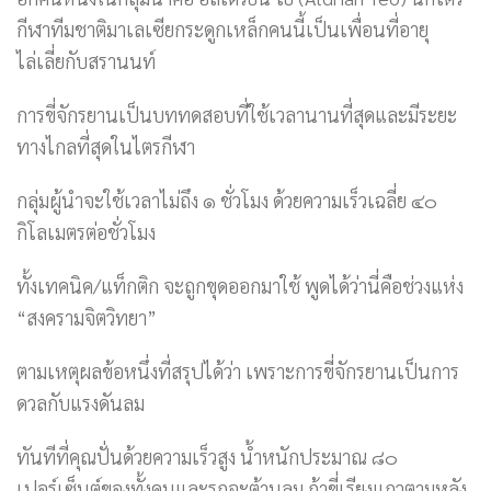
กีฬาทีมชาติมาเลเซียกระดูกเหล็กคนนี้เป็นเพื่อนที่อายุ
ไล่เลี่ยกับสรานนท์
การขี่จักรยานเป็นบททดสอบที่ใช้เวลานานที่สุดและมีระยะ
ทางไกลที่สุดในไตรกีฬา
กลุ่มผู้นำจะใช้เวลาไม่ถึง ๑ ชั่วโมง ด้วยความเร็วเฉลี่ย ๔๐
กิโลเมตรต่อชั่วโมง
ทั้งเทคนิค/แท็กติก จะถูกขุดออกมาใช้ พูดได้ว่านี่คือช่วงแห่ง
“สงครามจิตวิทยา”
ตามเหตุผลข้อหนึ่งที่สรุปได้ว่า เพราะการขี่จักรยานเป็นการ
ดวลกับแรงดันลม
ทันทีที่คุณปั่นด้วยความเร็วสูง น้ำหนักประมาณ ๘๐
เปอร์เซ็นต์ของทั้งคนและรถจะต้านลม ถ้าขี่เรียงแถวตามหลัง