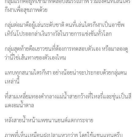
กลุ่มแรกคือผู้ที่เข้ามาทดสอบสมรรถภาพ รวมถึงคนที่เล่นไตร
กีฬาเพื่อสุขภาพด้วย
กลุ่มต่อมาคือผู้เล่นระดับชาติ คนที่เล่นไตรกีฬาเป็นอาชีพ
เทิร์นโปรออกล่าเงินรางวัลในรายการแข่งขันทั่วโลก
กลุ่มสุดท้ายคือเยาวชนที่ต้องการทดสอบตัวเอง หรือมาลองดู
ว่านี่ใช่เส้นทางของตัวเองไหม
แทบทุกสนามไตรกีฬา อย่างน้อยน่าจะประกอบด้วยกลุ่มคน
เหล่านี้
ที่สามเหลี่ยมทองคำกลางแม่น้ำสายกว้างที่ไหลรี่และขุ่นเป็นสี
แดงอมน้ำตาล
หลังสายน้ำหน้าแพขนานยนต์แตกกระจาย
ภาพที่เห็นเหมือนฝูงปลาแหวกว่าย โดยใช้แขนแทนครีบ