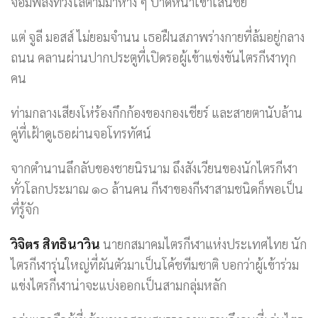
จอมพลังที่วิ่งไล่ตามมาห่าง ๆ ปาดหน้าเข้าเส้นชัย
แต่ จูลี มอสส์ ไม่ยอมจำนน เธอฝืนสภาพร่างกายที่ล้มอยู่กลาง
ถนน คลานผ่านปากประตูที่เปิดรอผู้เข้าแข่งขันไตรกีฬาทุก
คน
ท่ามกลางเสียงโห่ร้องกึกก้องของกองเชียร์ และสายตานับล้าน
คู่ที่เฝ้าดูเธอผ่านจอโทรทัศน์
จากตำนานลึกลับของชายนิรนาม ถึงสังเวียนของนักไตรกีฬา
ทั่วโลกประมาณ ๑๐ ล้านคน กีฬาของกีฬาสามชนิดก็พอเป็น
ที่รู้จัก
วิจิตร สิทธินาวิน
นายกสมาคมไตรกีฬาแห่งประเทศไทย นัก
ไตรกีฬารุ่นใหญ่ที่ผันตัวมาเป็นโค้ชทีมชาติ บอกว่าผู้เข้าร่วม
แข่งไตรกีฬาน่าจะแบ่งออกเป็นสามกลุ่มหลัก