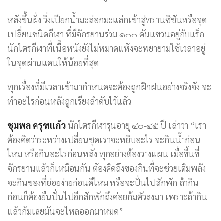
หลังขึ้นฝั่ง วิ่งเปียกน้ำมะล่อกมะแล่กเข้าสู่ทรานซิชันหรือจุด
เปลี่ยนชนิดกีฬา ที่มีจักรยานร่วม ๑๐๐ คันแขวนอยู่กับแร็ก
นักไตรกีฬาที่เนื้อหนังยังไม่หมาดแห้งจะพยายามใช้เวลาอยู่
ในจุดผ่านแดนให้น้อยที่สุด
ทุกเรื่องที่มีเวลาเข้ามากำหนดจะต้องถูกฝึกฝนอย่างจริงจัง จะ
ทำอะไรก่อนหลังถูกเรียงลำดับไว้แล้ว
ชุมพล ครุฑแก้ว
นักไตรกีฬารุ่นอายุ ๔๐-๔๕ ปี เล่าว่า “เรา
ต้องคิดว่าระหว่างเปลี่ยนชุดเราจะหยิบอะไร จะกินน้ำก่อน
ไหม หรือกินอะไรก่อนหลัง ทุกอย่างต้องวางแผน เมื่อขึ้นขี่
จักรยานแล้วก็เหมือนกัน ต้องคิดถึงของกินที่จะช่วยเติมพลัง
จะกินของที่ย่อยง่ายก่อนดีไหม หรือจะปั่นไปสักพัก ถ้ากิน
ก่อนก็ต้องยืนปั่นไปอีกสักพักถึงค่อยก้มตัวลงมา เพราะถ้ากิน
แล้วก้มเลยมันจะไหลออกมาหมด”