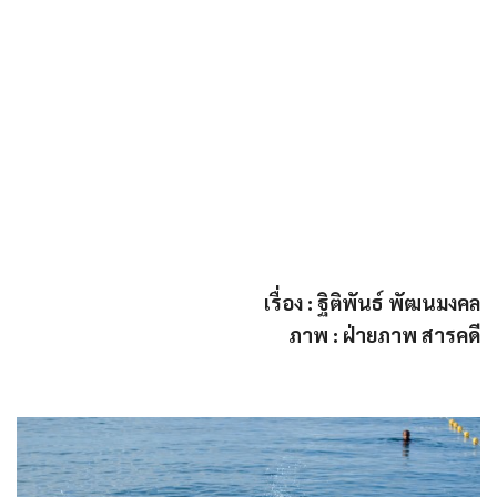
เรื่อง : ฐิติพันธ์ พัฒนมงคล
ภาพ : ฝ่ายภาพ สารคดี