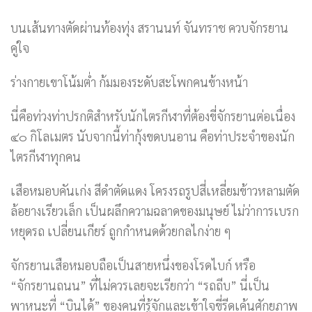
บนเส้นทางตัดผ่านท้องทุ่ง สรานนท์ จันทราช ควบจักรยาน
คู่ใจ
ร่างกายเขาโน้มต่ำ ก้มมองระดับสะโพกคนข้างหน้า
นี่คือท่วงท่าปรกติสำหรับนักไตรกีฬาที่ต้องขี่จักรยานต่อเนื่อง
๔๐ กิโลเมตร นับจากนี้ท่ากุ้งขดบนอาน คือท่าประจำของนัก
ไตรกีฬาทุกคน
เสือหมอบคันเก่ง สีดำตัดแดง โครงรถรูปสี่เหลี่ยมข้าวหลามตัด
ล้อยางเรียวเล็ก เป็นผลึกความฉลาดของมนุษย์ ไม่ว่าการเบรก
หยุดรถ เปลี่ยนเกียร์ ถูกกำหนดด้วยกลไกง่าย ๆ
จักรยานเสือหมอบถือเป็นสายหนึ่งของโรดไบก์ หรือ
“จักรยานถนน” ที่ไม่ควรเลยจะเรียกว่า “รถถีบ” นี่เป็น
พาหนะที่ “บินได้” ของคนที่รู้จักและเข้าใจขี่รีดเค้นศักยภาพ