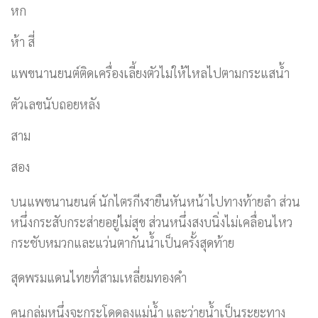
หก
ห้า สี่
แพขนานยนต์ติดเครื่องเลี้ยงตัวไม่ให้ไหลไปตามกระแสน้ำ
ตัวเลขนับถอยหลัง
สาม
สอง
บนแพขนานยนต์ นักไตรกีฬายืนหันหน้าไปทางท้ายลำ ส่วน
หนึ่งกระสับกระส่ายอยู่ไม่สุข ส่วนหนึ่งสงบนิ่งไม่เคลื่อนไหว
กระชับหมวกและแว่นตากันน้ำเป็นครั้งสุดท้าย
สุดพรมแดนไทยที่สามเหลี่ยมทองคำ
คนกลุ่มหนึ่งจะกระโดดลงแม่น้ำ และว่ายน้ำเป็นระยะทาง