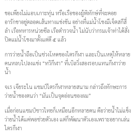
ขอเพียงไม่แอบเกาะทุ่น หรือเรือของผู้พิทักษ์ที่จะคอย
อารักขาอยู่ตลอดเส้นทางแข่งขัน อย่างที่แม่น้ำโขงมีเจ็ตสกีสี่
ลำ เรือทหารหน่วยซีล เรือตำรวจน้ำ ไม่นับว่ากรมเจ้าท่าได้สั่ง
ปิดแม่น้ำโขงมาตั้งแต่ตี ๕ แล้ว
การว่ายน้ำถือเป็นช่วงโหดของไตรกีฬา และเป็นเหตุให้หลาย
คนหลบไปลงแข่ง “ทวิกีฬา” ที่เบิลวิ่งสองรอบแทนกีฬาว่าย
น้ำ
จเร เจียระไน แชมป์ไตรกีฬาหลายสนาม กล่าวถึงทักษะการ
ว่ายน้ำของตนว่า “มันเป็นจุดอ่อนของผม”
เมื่อก่อนแชมป์ชาวไทยก็เหมือนอีกหลายคน คือว่ายน้ำไม่แข็ง
ว่ายน้ำได้แค่พอช่วยตัวเอง แต่ก็พัฒนาตัวเองเพราะอยากเล่น
ไตรกีฬา