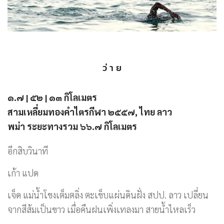
ว่ า ย
๑.๗ | ๕๒ | ๑๓ กิโลเมตร
สามเหลี่ยมทองคำไตรกีฬา ๒๕๕๗, ไทย ลาว
พม่า ระยะทางรวม ๖๖.๗ กิโลเมตร
อีกสิบวินาที
เก้า แปด
เจ็ด แม่น้ำโขงเต็มตลิ่ง ตะเข็บแผ่นดินฝั่ง สปป. ลาว เปลี่ยน
จากสีส้มเป็นขาว เมื่อคืนฝนเพิ่งเทลงมา สายน้ำไหลเร็ว