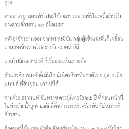
คู่ใจ
ตามมาตรฐานคนทั่วไปจะใช้เวลาประมาณชั่วโมงครึ่งสำหรับ
ช่วงควบจักรยาน ๔๐ กิโลเมตร
หลังจูงจักรยานออกจากทรานซิชัน กลุ่มผู้เข้าแข่งขันก็เคลื่อน
ผ่านสองข้างทางไปอย่างกับจรวดนำวิถี
ผ่านไปสัก ๑๕ นาที ก็เริ่มมองเห็นภาพชัด
หัวแถวคือ ทนงศักดิ์ มั่นใจ นักไตรกีฬาทีมชาติไทย ชุดเอเชีย
นเกมส์ ที่อินชอน เกาหลีใต้
ตามด้วย สรานนท์ จันทราช ดาวรุ่งไทยวัย ๒๕ ปี ที่ก่อนหน้านี้
ในช่วงว่ายน้ำถูกทนงศักดิ์ทิ้งห่าง มาเร่งเครื่องทันกันในช่วงขี่
จักรยาน
อีกคนหนึ่งในกลุ่มนำคือ อัลเดรียน โย (Aldrian Yeo) นักไตร