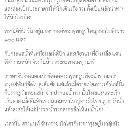
บนผาสูงชันนั้นมีพระพุทธรูปองค์ใหญ่สีทองอร่าม สะท้อน
แสงส่องเป็นประภาคารให้นักเดินเรือ รวมทั้งเป็นหลักนำทาง
ให้นักไตรกีฬา
ทรานซิชัน-วัน อยู่เลยจากองค์พระพุทธรูปใหญ่ออกไปอีกราว
๑๐๐ เมตร
กับกระแสน้ำที่เหมือนลมใต้ปีก และเรี่ยวแรงที่ยังเหลือ แขน
ที่ทำงานหนัก จ้วงกินน้ำลดระยะทางลงทุกนาที
สายตาจับจ้องล็อกเป้ายังองค์พระพุทธรูปที่จะนำทางเหล่า
มนุษย์พันธุ์อึดไปสู่เส้นชัย แต่แล้วเมื่อว่ายเบี่ยงทางเข้าใกล้ฝั่ง
ก็ปรากฏว่ากระแสน้ำจากปากแม่น้ำรวกนั้นไหลแรงและเร็ว
เกินคาด เมื่อคืนฟ้าเทฝนลงมาห่าใหญ่ทางฝั่งไทย ภูเขารับน้ำ
แล้วส่งต่อให้แม่น้ำรวก น้ำรวกส่งต่ออีกให้แม่น้ำโขง
เวลานั้น สรานนท์ จันทราช นักไตรกีฬาดาวรุ่งอยู่ในกลุ่มหัว