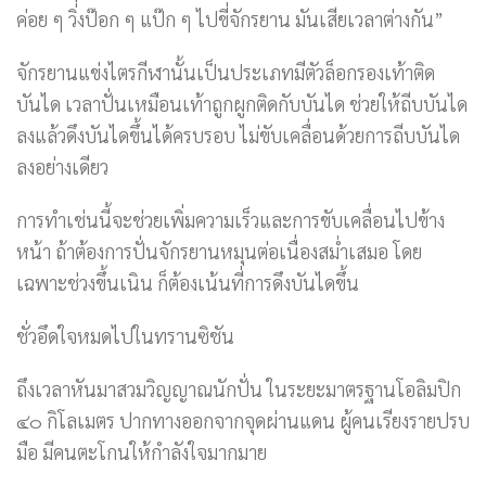
ค่อย ๆ วิ่งป๊อก ๆ แป๊ก ๆ ไปขี่จักรยาน มันเสียเวลาต่างกัน”
จักรยานแข่งไตรกีฬานั้นเป็นประเภทมีตัวล็อกรองเท้าติด
บันได เวลาปั่นเหมือนเท้าถูกผูกติดกับบันได ช่วยให้ถีบบันได
ลงแล้วดึงบันไดขึ้นได้ครบรอบ ไม่ขับเคลื่อนด้วยการถีบบันได
ลงอย่างเดียว
การทำเช่นนี้จะช่วยเพิ่มความเร็วและการขับเคลื่อนไปข้าง
หน้า ถ้าต้องการปั่นจักรยานหมุนต่อเนื่องสม่ำเสมอ โดย
เฉพาะช่วงขึ้นเนิน ก็ต้องเน้นที่การดึงบันไดขึ้น
ชั่วอึดใจหมดไปในทรานซิชัน
ถึงเวลาหันมาสวมวิญญาณนักปั่น ในระยะมาตรฐานโอลิมปิก
๔๐ กิโลเมตร ปากทางออกจากจุดผ่านแดน ผู้คนเรียงรายปรบ
มือ มีคนตะโกนให้กำลังใจมากมาย