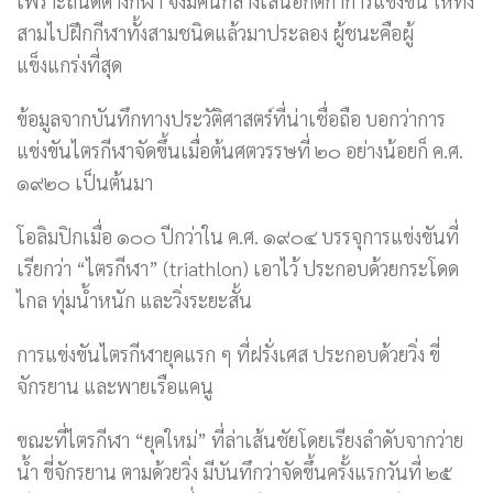
เพราะถนัดต่างกีฬา จึงมีคนกลางเสนอกติกาการแข่งขัน ให้ทั้ง
สามไปฝึกกีฬาทั้งสามชนิดแล้วมาประลอง ผู้ชนะคือผู้
แข็งแกร่งที่สุด
ข้อมูลจากบันทึกทางประวัติศาสตร์ที่น่าเชื่อถือ บอกว่าการ
แข่งขันไตรกีฬาจัดขึ้นเมื่อต้นศตวรรษที่ ๒๐ อย่างน้อยก็ ค.ศ.
๑๙๒๐ เป็นต้นมา
โอลิมปิกเมื่อ ๑๐๐ ปีกว่าใน ค.ศ. ๑๙๐๔ บรรจุการแข่งขันที่
เรียกว่า “ไตรกีฬา” (triathlon) เอาไว้ ประกอบด้วยกระโดด
ไกล ทุ่มน้ำหนัก และวิ่งระยะสั้น
การแข่งขันไตรกีฬายุคแรก ๆ ที่ฝรั่งเศส ประกอบด้วยวิ่ง ขี่
จักรยาน และพายเรือแคนู
ขณะที่ไตรกีฬา “ยุคใหม่” ที่ล่าเส้นชัยโดยเรียงลำดับจากว่าย
น้ำ ขี่จักรยาน ตามด้วยวิ่ง มีบันทึกว่าจัดขึ้นครั้งแรกวันที่ ๒๕