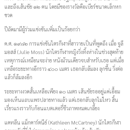
และถึงเส้นชัย ๑๒ คน โดยมีของรางวัลคือเบียร์ขนาดเล็กหก
ขวด
ปีถัดมามีผู้ร่วมแข่งขันเพิ่มเป็นร้อยกว่า
ค.ศ. ๑๙๘๒ การแข่งขันไตรกีฬาที่ฮาวายเป็นที่พูดถึง เมื่อ จูลี
มอสส์ (Julie Moss) นักไตรกีฬาหญิงวิ่งทิ้งห่างในช่วงสุดท้าย
เหตุการณ์เหมือนจะง่าย หนังม้วนเดียวจบสำหรับเธอ แต่เมื่อ
เหลือระยะทางอีกราว ๔๐๐ เมตร เธอกลับล้มลง ลุกขึ้น วิ่งต่อ
แล้วก็ล้มลงอีก
ระยะทางงวดสั้นเหลือเพียง ๑๐ เมตร เส้นชัยรออยู่แค่เอื้อม
มองเห็นแถบแพรปลายทางแล้ว แต่เธอกลับลุกไม่ไหว สิ้น
เรี่ยวแรงราวกับก้อนแบตเตอรี่ชีวภาพหมดเกลี้ยง
แคทลีน แม็กคาร์ตนีย์ (Kathleen McCartney) นักไตรกีฬา