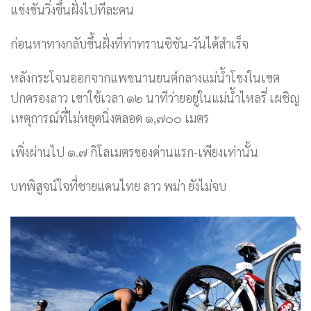
แข่งขันวิ่งขึ้นฝั่งไปทีละคน
ก่อนหาทางกลับขึ้นฝั่งที่ท่าทรานซิชัน-วันได้สำเร็จ
หลังกระโจนออกจากแพขนานยนต์กลางแม่น้ำโขงในเขต
ปกครองลาว เขาใช้เวลา ๑๒ นาทีว่ายอยู่ในแม่น้ำไหลรี่ เผชิญ
เหตุการณ์ที่ไม่หยุดนิ่งตลอด ๑,๗๐๐ เมตร
เพิ่งผ่านไป ๑.๗ กิโลเมตรของด่านแรก-เพียงเท่านั้น
บทพิสูจน์ใจที่ชายแดนไทย ลาว พม่า ยังไม่จบ