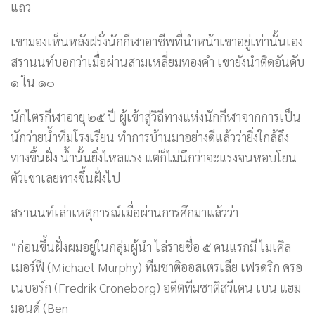
แถว
เขามองเห็นหลังฝรั่งนักกีฬาอาชีพที่นำหน้าเขาอยู่เท่านั้นเอง
สรานนท์บอกว่าเมื่อผ่านสามเหลี่ยมทองคำ เขายังนำติดอันดับ
๑ ใน ๑๐
นักไตรกีฬาอายุ ๒๕ ปี ผู้เข้าสู่วิถีทางแห่งนักกีฬาจากการเป็น
นักว่ายน้ำทีมโรงเรียน ทำการบ้านมาอย่างดีแล้วว่ายิ่งใกล้ถึง
ทางขึ้นฝั่ง น้ำนั้นยิ่งไหลแรง แต่ก็ไม่นึกว่าจะแรงจนหอบโยน
ตัวเขาเลยทางขึ้นฝั่งไป
สรานนท์เล่าเหตุการณ์เมื่อผ่านการศึกมาแล้วว่า
“ก่อนขึ้นฝั่งผมอยู่ในกลุ่มผู้นำ ไล่รายชื่อ ๕ คนแรกมี ไมเคิล
เมอร์ฟี (Michael Murphy) ทีมชาติออสเตรเลีย เฟรดริก ครอ
เนบอร์ก (Fredrik Croneborg) อดีตทีมชาติสวีเดน เบน แฮม
มอนด์ (Ben