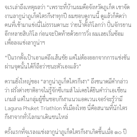
จเรเล่าถึงเหตุผลว่า “เพราะที่บ้านผมคือจังหวัดภูเก็ต เขาจัด
งานลากูน่าภูเก็ตไตรกีฬาทุกปี ผมชอบดูงานนี้ ดูแล้วก็คิดว่า
คนที่เข้ามาแข่งนี่ไม่ธรรมดานะ ว่ายน้ำตั้งกิโลกว่า ปั่นจักรยาน
อีกหลายสิบกิโล ก่อนจะปิดท้ายด้วยการวิ่ง ผมเลยเริ่มซ้อม
เพื่อลงแข่งลากูน่าฯ
“ปีแรกตั้งเป้าเอาแค่ถึงเส้นชัย แค่ไม่ต้องออกจากการแข่งขัน
ผ่านจุดนั้นได้ก็ถือว่าชนะตัวเองแล้ว”
ความยิ่งใหญ่ของ “ลากูน่าภูเก็ตไตรกีฬา” ถึงขนาดมีคำกล่าว
ว่า ฝรั่งต่างชาติอาจไม่รู้จักซีเกมส์ ไม่เคยได้ยินคำว่าเอเชียน
เกมส์ แต่ในกลุ่มผู้ชื่นชอบกีฬาแนวแอดเวนเจอร์จะรู้ว่ามี
Laguna Phuket Triathlon ที่เมืองไทย นี่คือสนามที่นักไตร
กีฬาจากทั่วโลกมาเดินชนไหล่
ครั้งแรกที่จเรลงแข่งลากูน่าภูเก็ตไตรกีฬาเกิดขึ้นเมื่อ ๑๐ ปี