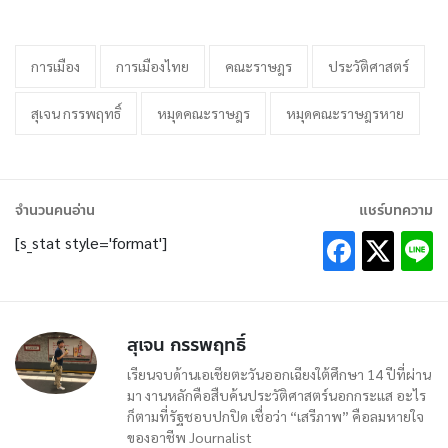
การเมือง
การเมืองไทย
คณะราษฎร
ประวัติศาสตร์
สุเจน กรรพฤทธิ์
หมุดคณะราษฎร
หมุดคณะราษฎรหาย
จำนวนคนอ่าน
แชร์บทความ
[s_stat style='format']
สุเจน กรรพฤทธิ์
เรียนจบด้านเอเชียตะวันออกเฉียงใต้ศึกษา 14 ปีที่ผ่าน
มา งานหลักคือสืบค้นประวัติศาสตร์นอกกระแส อะไร
ก็ตามที่รัฐชอบปกปิด เชื่อว่า “เสรีภาพ” คือลมหายใจ
ของอาชีพ Journalist