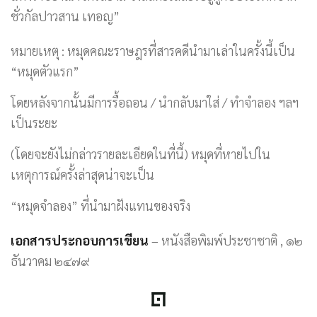
ชั่วกัลปาวสาน เทอญ”
หมายเหตุ : หมุดคณะราษฎรที่สารคดีนำมาเล่าในครั้งนี้เป็น
“หมุดตัวแรก”
โดยหลังจากนั้นมีการรื้อถอน / นำกลับมาใส่ / ทำจำลอง ฯลฯ
เป็นระยะ
(โดยจะยังไม่กล่าวรายละเอียดในที่นี้) หมุดที่หายไปใน
เหตุการณ์ครั้งล่าสุดน่าจะเป็น
“หมุดจำลอง” ที่นำมาฝังแทนของจริง
เอกสารประกอบการเขียน
– หนังสือพิมพ์ประชาชาติ , ๑๒
ธันวาคม ๒๔๗๙