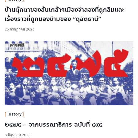
บ้านตุ๊กตาของล้นเกล้าฯเมืองจำลองที่ถูกลืมและ
เรื่องราวที่ถูกมองข้ามของ “ดุสิตธานี”
25 กรกฎาคม 2026
History
๒๔๗๕ – จากบรรณาธิการ ฉบับที่ ๔๙๕
8 มิถุนายน 2026