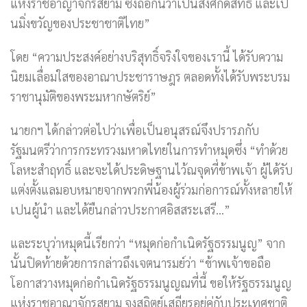
แห่งราชอาญาจักรสยาม ซึ่งถือกันว่าเปนสิ่งศักดิ์สิทธิ์ และเป
นมิ่งขวัญของประชาชาติไทย”
โดย “ความประสงค์อย่างบริสุทธิ์จริงใจของเรานี้ ได้รับความ
นิยมเลื่อมใสของอาณาประชาราษฎร ตลอดทั้งได้รับพระบรม
ราชานุมัติของพระมหากษัตริย์”
นายกฯ ได้กล่าวต่อไปว่าเพื่อเป็นอนุสรณ์จึงปรารภกับ
รัฐมนตรีว่าการกระทรวงมหาดไทยในการทำหมุดซึ่ง “ทำด้วย
โลหะสำฤทธิ์ และจะได้ประดิษฐานไว้ณจุดที่ข้าพเจ้า ผู้ได้รับ
แต่งตั้งแลมอบหมายจากพวกพี่น้องผู้ร่วมก่อการณ์ทั้งหลายให้
เปนผู้นำ และได้ยืนกล่าวประกาศอิสสระเสรี…”
และระบุว่าหมุดนี้เรียกว่า “หมุดก่อกำเนิดรัฐธรรมนูญ” จาก
นั้นปิดท้ายด้วยการกล่าวถึงเจตนารมย์ว่า “ข้าพเจ้าขอถือ
โอกาสวางหมุดก่อกำเนิดรัฐธรรมนูญณที่นี้ ขอให้รัฐธรรมนูญ
แห่งราชอาณาจักรสยาม จงสถิตย์เสถียรอยู่คู่กับประเทศชาติ