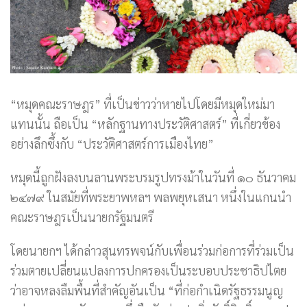
“หมุดคณะราษฎร” ที่เป็นข่าวว่าหายไปโดยมีหมุดใหม่มา
แทนนั้น ถือเป็น “หลักฐานทางประวัติศาสตร์” ที่เกี่ยวข้อง
อย่างลึกซึ้งกับ “ประวัติศาสตร์การเมืองไทย”
หมุดนี้ถูกฝังลงบนลานพระบรมรูปทรงม้าในวันที่ ๑๐ ธันวาคม
๒๔๗๙ ในสมัยที่พระยาพหลฯ พลพยุหเสนา หนึ่งในแกนนำ
คณะราษฎรเป็นนายกรัฐมนตรี
โดยนายกฯ ได้กล่าวสุนทรพจน์กับเพื่อนร่วมก่อการที่ร่วมเป็น
ร่วมตายเปลี่ยนแปลงการปกครองเป็นระบอบประชาธิปไตย
ว่าอาจหลงลืมพื้นที่สำคัญอันเป็น “ที่ก่อกำเนิดรัฐธรรมนูญ