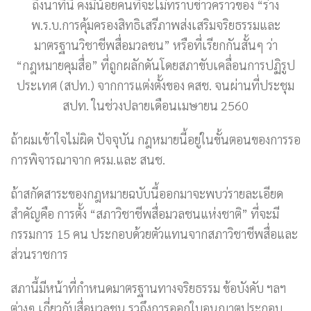
ถึงนาทีนี้ คงมีน้อยคนที่จะไม่ทราบข่าวคราวของ “ร่าง
พ.ร.บ.การคุ้มครองสิทธิเสรีภาพส่งเสริมจริยธรรมและ
มาตรฐานวิชาชีพสื่อมวลชน” หรือที่เรียกกันสั้นๆ ว่า
“กฎหมายคุมสื่อ” ที่ถูกผลักดันโดยสภาขับเคลื่อนการปฏิรูป
ประเทศ (สปท.) จากการแต่งตั้งของ คสช. จนผ่านที่ประชุม
สปท. ในช่วงปลายเดือนเมษายน 2560
ถ้าผมเข้าใจไม่ผิด ปัจจุบัน กฎหมายนี้อยู่ในขั้นตอนของการรอ
การพิจารณาจาก ครม.และ สนช.
ถ้าสกัดสาระของกฎหมายฉบับนี้ออกมาจะพบว่รายละเอียด
สำคัญคือ การตั้ง “สภาวิชาชีพสื่อมวลชนแห่งชาติ” ที่จะมี
กรรมการ 15 คน ประกอบด้วยตัวแทนจากสภาวิชาชีพสื่อและ
ส่วนราชการ
สภานี้มีหน้าที่กำหนดมาตรฐานทางจริยธรรม ข้อบังคับ ฯลฯ
ต่างๆ เกี่ยวกับสื่อมวลชน รวถึงการออกใบอนุญาตประกอบ