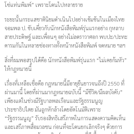
โซ่แท่นพิมพ์” เพราะโดนไปหลายราย
ระยะนั้นกระแสชาตินิยมดำเนินไปอย่างเข้มข้นในเมืองไทย
จอมพล ป. ขับเคี่ยวกับนักหนังสือพิมพ์รุ่นแรกอย่าง กุหลาบ
สายประดิษฐ์ และเพื่อนๆ อย่างไม่ลดราวาศอก พบปะ/ปะทะ
คารมกันในหลายช่องทางทั้งหน้าหนังสือพิมพ์ จดหมาย ฯลฯ
สิ่งที่ผมพอสรุปได้คือ นักหนังสือพิมพ์รุ่นแรก “ไม่เคยก้มหัว”
ให้กฎหมายนี้
เรื่องที่เหลือเชื่อคือ กฎหมายนี้มีอายุยืนยาวจนถึงปี 2550 ที่
ผ่านมานี้ โดยที่ผ่านมากฎหมายฉบับนี้ “มีชีวิต/มีผลบังคับ”
เพียงแต่ในช่วงมีรัฐบาลพลเรือนและรัฐธรรมนูญ
ประชาธิปไตย มันถูกหักล้างโดยอัตโนมัติเพราะ
“รัฐธรรมนูญ” รับรองสิทธิเสรีภาพในการแสดงความคิดเห็น
และเสรีภาพสื่อมวลชน ก่อนที่จะโดนยกเลิกจริงๆ ด้วยการ