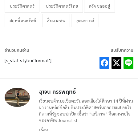
ประวัติศาสตร์
ประวัติศาสตร์ไทย
สงัด ชลออยู่
สฤษดิ์ ธนะรัชต์
สื่อมวลชน
อุดมการณ์
จำนวนคนอ่าน
แชร์บทความ
[s_stat style='format']
สุเจน กรรพฤทธิ์
เรียนจบด้านเอเชียตะวันออกเฉียงใต้ศึกษา 14 ปีที่ผ่าน
มา งานหลักคือสืบค้นประวัติศาสตร์นอกกระแส อะไร
ก็ตามที่รัฐชอบปกปิด เชื่อว่า “เสรีภาพ” คือลมหายใจ
ของอาชีพ Journalist
เรื่อง