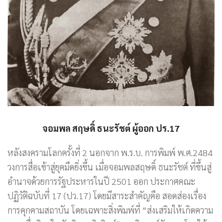
จอมพล สฤษดิ์ ธนะรัชต์ ผู้ออก ปร.17
หลังสงครามโลกครั้งที่ 2 นอกจาก พ.ร.บ. การพิมพ์ พ.ศ.2484
วงการสื่อเข้าสู่ยุคมืดยิ่งขึ้น เมื่อจอมพลสฤษดิ์ ธนะรัชต์ ที่ขึ้นสู่
อำนาจด้วยการรัฐประหารในปี 2501 ออก ประกาศคณะ
ปฏิวัติฉบับที่ 17 (ปว.17) โดยมีสาระสำคัญคือ สอดส่องเรื่อง
การคุกคามสถาบัน โดยเฉพาะสิ่งพิมพ์ที่ “ส่งเสริมให้เกิดความ