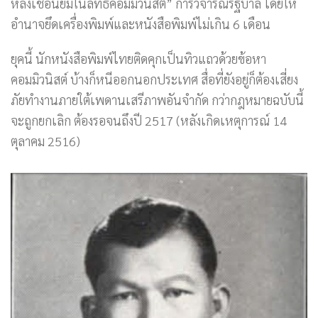
หลงเชื่อนิยมในลัทธิคอมมิวนิสต์” การวิจารณ์รัฐบาล โดยให้
อำนาจยึดเครื่องพิมพ์และหนังสือพิมพ์ไม่เกิน 6 เดือน
ยุคนี้ นักหนังสือพิมพ์ไทยติดคุกเป็นทิวแถวด้วยข้อหา
คอมมิวนิสต์ บ้างก็หนีออกนอกประเทศ สื่อที่ยังอยู่ก็ต้องเสี่ยง
ภัยทำงานภายใต้เพดานเสรีภาพอันจำกัด กว่ากฎหมายฉบับนี้
จะถูกยกเลิก ต้องรอจนถึงปี 2517 (หลังเกิดเหตุการณ์ 14
ตุลาคม 2516)