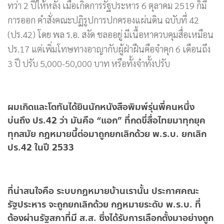
ทว่า 2 ปีให้หลัง เมื่อเกิดการรัฐประหาร 6 ตุลาคม 2519 ก็มี
การออก คำสั่งคณะปฏิรูปการปกครองแผ่นดิน ฉบับที่ 42
(ปร.42) โดย พล ร.อ. สงัด ชลออยู่ มีเนื้อหาควบคุมสื่อเหมือน
ปร.17 แต่เพิ่มโทษทางอาญากับผู้ฝ่าฝืนคือจำคุก 6 เดือนถึง
3 ปี ปรับ 5,000-50,000 บาท หรือทั้งจำทั้งปรับ
ผมเกิดและโตทันได้ยินนักหนังสือพิมพ์รุ่นพี่คนหนึ่ง
บ่นถึง ปร.42 ว่า มันคือ “แอก” ที่กดขี่สื่อไทยมาทุกยุค
ทุกสมัย กฎหมายนี้ต่อมาถูกยกเลิกด้วย พ.ร.บ. ยกเลิก
ปร.42 ในปี 2533
ที่น่าสนใจคือ ระบบกฎหมายบ้านเรานั้น ประกาศคณะ
รัฐประหาร จะถูกยกเลิกด้วย กฎหมายระดับ พ.ร.บ. ที่
ต้องผ่านรัฐสภาที่มี ส.ส. ซึ่งได้รับการเลือกตั้งมาอย่างถูก