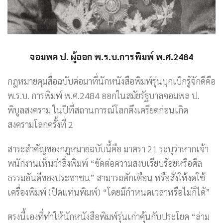
จอมพล ป. ผู้ออก พ.ร.บ.การพิมพ์ พ.ศ.2484
กฎหมายคุมสื่อฉบับต่อมาที่นักหนังสือพิมพ์รุ่นบุกเบิกรู้จักดีคือ
พ.ร.บ. การพิมพ์ พ.ศ.2484 ออกในสมัยรัฐบาลจอมพล ป.
พิบูลสงคราม ในปีที่สถานการณ์โลกตึงเครียดก่อนเกิด
สงครามโลกครั้งที่ 2
สาระสำคัญของกฎหมายฉบับนี้คือ มาตรา 21 ระบุว่าหากเจ้า
พนักงานเห็นว่าสิ่งพิมพ์ “ขัดต่อความสงบเรียบร้อยหรือศีล
ธรรมอันดีของประชาชน” สามารถตักเตือน หรือสั่งให้งดใช้
เครื่องพิมพ์ (ปิดแท่นพิมพ์) “โดยมีกำหนดเวลาหรือไม่ก็ได้”
ตรงนี้เองที่ทำให้นักหนังสือพิมพ์รุ่นเก่าคุ้นกับประโยค “ล่าม