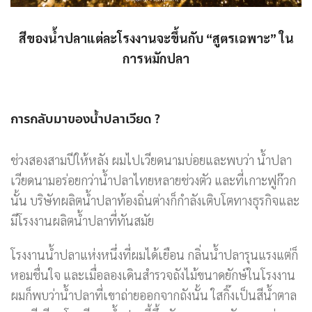
สีของน้ำปลาแต่ละโรงงานจะขึ้นกับ “สูตรเฉพาะ” ใน
การหมักปลา
การกลับมาของน้ำปลาเวียด ?
ช่วงสองสามปีให้หลัง ผมไปเวียดนามบ่อยและพบว่า น้ำปลา
เวียดนามอร่อยกว่าน้ำปลาไทยหลายช่วงตัว และที่เกาะฟูก๊วก
นั้น บริษัทผลิตน้ำปลาท้องถิ่นต่างก็กำลังเติบโตทางธุรกิจและ
มีโรงงานผลิตน้ำปลาที่ทันสมัย
โรงงานน้ำปลาแห่งหนึ่งที่ผมได้เยือน กลิ่นน้ำปลารุนแรงแต่ก็
หอมชื่นใจ และเมื่อลองเดินสำรวจถังไม้ขนาดยักษ์ในโรงงาน
ผมก็พบว่าน้ำปลาที่เขาถ่ายออกจากถังนั้น ใสกิ๊งเป็นสีน้ำตาล