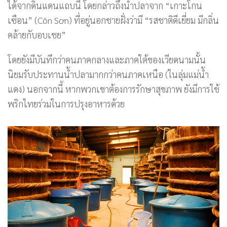
ได้จากดินแดนแถบนี้ โดยกล่าวถึงน้ำปลาจาก “เกาะโกน
เซือน” (Côn Sơn) ที่อยู่นอกชายฝั่งว่ามี “รสชาติดีเยี่ยม มีกลิ่น
คล้ายกับอบเชย”
โดยยังมีบันทึกว่าคนภาคกลางและภาคใต้ของเวียดนามนั้น
นิยมรับประทานน้ำปลามากกว่าคนภาคเหนือ (ในลุ่มแม่น้ำ
แดง) นอกจากนี้ หากพวกเขาต้องการรักษาสุขภาพ ยังมีการใช้
พริกไทยร่วมในการปรุงอาหารด้วย