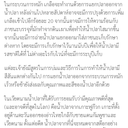
ในกระบวนการหมัก เกลือจะทำงานด้วยการแยกปลาออกจาก
น้ำปลา หลังผ่านไปหลายสัปดาห์อาจจะมีการปรุงด้วยการเพิ่ม
เกลือเข้าไปอีกร้อยละ 20 จากนั้นอาจมีการให้ความร้อนกับ
ภาชนะบรรจุที่มักทำจากดินเผาเพื่อทำให้น้ำปลาใสมากขึ้น
จากนั้นจะมีการถ่ายน้ำปลาแยกออกมาใส่ภาชนะเก็บรักษา
ต่างหาก โดยจะมีการเก็บรักษาไว้นานนับปีเพื่อให้น้ำปลามี
รสชาติได้ที่ ไม่ต่างอะไรกับไวน์ที่จะมีการระบุปีเก็บ
แต่ละเจ้ายังมีสูตรในการบ่มและวิธีการในการทำให้น้ำปลามี
สีสันแตกต่างกันไป การแยกน้ำปลาออกจากกระบวนการหมัก
เร็วหรือช้ายังส่งผลกับคุณภาพและสีของน้ำปลาอีกด้วย
ในเวียดนามน้ำปลาที่ได้รับการยอมรับว่ามีคุณภาพดีที่สุด
(และอาจดีที่สุดในโลก) คือน้ำปลาจากเกาะฟูก๊วก เกาะที่ตั้ง
อยู่ด้านตะวันออกของอ่าวไทยใกล้กับชายแดนกัมพูชาและ
เวียดนาม ตั้งแต่อดีต น้ำปลาจากที่นี่จะหมดจากสต๊อกอย่าง