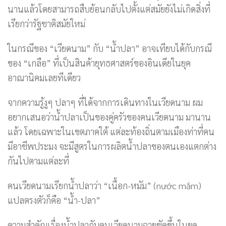
นานแล้วโดยสามารถสืบย้อนกลับไปตั้งแต่สมัยยังไม่เกิดสิ่งที่
เรียกว่ารัฐชาติสมัยใหม่
ในกรณีของ “เวียดนาม” กับ “น้ำปลา” อาจเทียบได้กับกรณี
ของ “เกลือ” ที่เป็นสินค้ายุทธศาสตร์ของอินเดียในยุค
อาณานิคมเลยทีเดียว
จากความรู้งูๆ ปลาๆ ที่ได้จากการเดินทางในเวียดนาม ผม
อยากเสนอว่าน้ำปลาเป็นของคู่ครัวของคนเวียดนาม มานาน
แล้ว โดยเฉพาะในเขตภาคใต้ แต่ละท้องถิ่นตามเมืองท่าที่คน
มีอาชีพประมง จะมีสูตรในการผลิตน้ำปลาของตนเองแตกต่าง
กันไปตามแต่ละที่
คนเวียดนามเรียกน้ำปลาว่า “เนื้อก-หมัม” (nước mắm)
แปลตรงตัวก็คือ “น้ำ-ปลา”
ความสำคัญเรื่องน้ำปลากับคนเวียดนามฉายชัดขึ้นในยุค