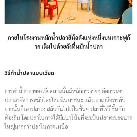
ภายในโรงงานหมักน้ำปลายี่ห้อดังแห่งหนึ่งบนเกาะฟูก๊
วก เต็มไปด้วยถังที่หมักน้ำปลา
วิธีทำน้ำปลาแบบเวียด
การทำน้ำปลาของเวียดนามนั้นมีหลักการง่ายๆ คือการเอา
ปลามาจัดการหมักโดยใส่ลงในภาชนะ แล้วเอาเกลือทาทับ
จากนั้นก็เอาปลาลง สลับกันไปเป็นชั้นๆ ปลาที่ใช้ก็ขึ้นกับ
ท้องถิ่น โดยปลาในภาคใต้มีแนวโน้มที่จะเป็นปลาทะเลขนาด
ใหญ่มากกว่าปลาในภาคเหนือ