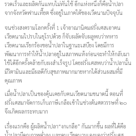
รวดเร็วและผลิตกันแทบไม่ทันใช้ อีกแห่งหนึ่งก็คือน้ำปลา
จากจังหวัดฟานเที๊ยต ซึ่งอยู่ในภาคใต้ของเวีดนามปัจจุบัน
จนช่วงสงครามโลกครั้งที่ 1 เจ้าอาณานิคมฝรั่งเศสเอาคน
เวียดนามไปรบในยุโรปด้วย ก็จับผลัดจับผลูพบว่าทหาร
เวียดนามเรียกร้องขอน้ำปลาในฐานะเสบียง โดยมีการ
พัฒนาการทำให้น้ำปลาอยู่ในสภาพแห้งก่อนจะทำให้กลับมา
ใช้ได้อีกครั้งคล้ายกับผงสำเร็จรูป โดยฝรั่งเศสพบว่าน้ำปลานั้น
มีวิตามินและมีผลดีกับสุขภาพมากมายหากได้ส่วนผสมที่มี
คุณภาพ
เมื่อน้ำปลาเป็นของคุ้นเคยกับคนเวียดนามขนาดนี้ ตอนที่
ฝรั่งเศสมาจัดการเก็บภาษีเกลือเข้าในช่วงต้นศตวรรษที่ ๒๐
จึงเกิดผลกระทบมาก
เรื่องแรกคือ ผู้ผลิตน้ำปลา“งกเกลือ” กันมากขึ้น ผลที่ได้คือ
น้ำปลามีคุณภาพต่ำลง และคนเวียดนามเองมองว่าฝรั่งเศส