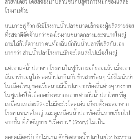
สวยทีเดียว โดยสีของน้ำปลานี้ขึ้นกับสูตรการหมักของแต่ละ
โรงงานด้วย
บนเกาะฟูก๊วก ยังมีโรงงานน้ำปลาขนาดเล็กของผู้ผลิตรายย่อย
ที่รสชาติจัดจ้านกว่าของโรงงานขนาดกลางและขนาดใหญ่
ถามไถ่ก็ได้ความว่า คนท้องถิ่นมักกินน้ำปลาที่ผลิตกันเอง
มากกว่า ส่วนน้ำปลาโรงงานมักจะโดนส่งไปเมืองใหญ่
แต่เอาแค่น้ำปลาจากโรงงานในฟูก๊วก ผมก็ยอมแล้ว เมื่อเอา
มันมาทำเมนูไก่ทอดน้ำปลากินกับข้าวสวยร้อนๆ นี่ยังไม่นับว่า
ในเมืองใหญ่ของเวียดนามมีน้ำปลาจากท้องถิ่นต่างๆ วางขาย
ในซูเปอร์ให้เลือกอย่างหลากหลาย ต่างกับน้ำปลาไทย ที่ดู
เหมือนแหล่งผลิตจะไม่มีอะไรโดดเด่น เกือบทั้งหมดมาจาก
โรงงานขนาดใหญ่ และดูเหมือนน้ำปลาท้องถิ่นหายเรียบไป
จากชั้น ที่สำคัญขาย “เรื่องราว” (Story) ไม่เป็น
คอยดูเถิดครับ อีกไม่นาน ศึกชิงตลาดน้ำปลาในยุโรประหว่าง