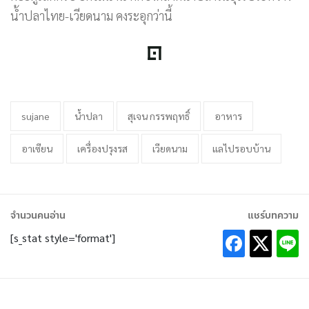
น้ำปลาไทย-เวียดนาม คงระอุกว่านี้
sujane
น้ำปลา
สุเจน กรรพฤทธิ์
อาหาร
อาเซียน
เครื่องปรุงรส
เวียดนาม
แลไปรอบบ้าน
จำนวนคนอ่าน
แชร์บทความ
[s_stat style='format']