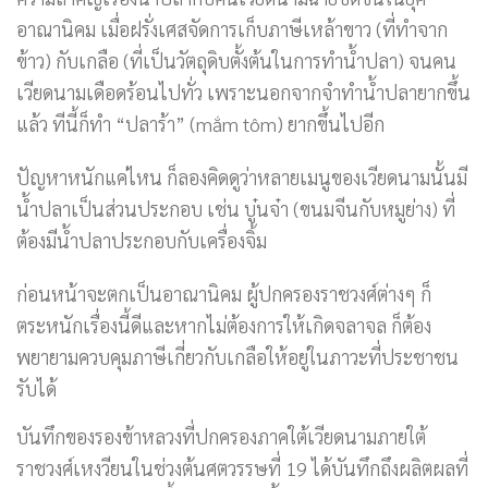
อาณานิคม เมื่อฝรั่งเศสจัดการเก็บภาษีเหล้าขาว (ที่ทำจาก
ข้าว) กับเกลือ (ที่เป็นวัตถุดิบตั้งต้นในการทำน้ำปลา) จนคน
เวียดนามเดือดร้อนไปทั่ว เพราะนอกจากจำทำน้ำปลายากขึ้น
แล้ว ทีนี้ก็ทำ “ปลาร้า” (mắm tôm) ยากขึ้นไปอีก
ปัญหาหนักแค่ไหน ก็ลองคิดดูว่าหลายเมนูของเวียดนามนั้นมี
น้ำปลาเป็นส่วนประกอบ เช่น บู๋นจ๋า (ขนมจีนกับหมูย่าง) ที่
ต้องมีน้ำปลาประกอบกับเครื่องจิ้ม
ก่อนหน้าจะตกเป็นอาณานิคม ผู้ปกครองราชวงศ์ต่างๆ ก็
ตระหนักเรื่องนี้ดีและหากไม่ต้องการให้เกิดจลาจล ก็ต้อง
พยายามควบคุมภาษีเกี่ยวกับเกลือให้อยู่ในภาวะที่ประชาชน
รับได้
บันทึกของรองข้าหลวงที่ปกครองภาคใต้เวียดนามภายใต้
ราชวงศ์เหงวียนในช่วงต้นศตวรรษที่ 19 ได้บันทึกถึงผลิตผลที่