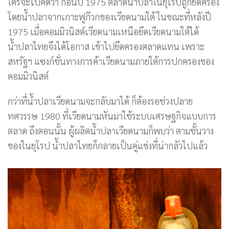
ใครจะไปคิดว่า ก่อนปี 1975 ตลาดน้ำปลาในยุโรปถูกยึดครอง
โดยน้ำปลาจากเกาะฟูก๊วกของเวียดนามใต้ ในขณะที่หลังปี
1975 เมื่อคอมมิวนิสต์เวียดนามเหนือยึดเวียดนามใต้ได้
น้ำปลาไทยจึงได้โอกาส เข้าไปยึดครองตลาดแทน เพราะ
สหรัฐฯ แซงก์ชั่นทางการค้าเวียดนามภายใต้การปกครองของ
คอมมิวนิสต์
กว่าที่น้ำปลาเวียดนามจะกลับมาได้ ก็ต้องรอช่วงปลาย
ทศวรรษ 1980 ที่เวียดนามหันมาใช้ระบบเศรษฐกิจแบบการ
ตลาด ถึงตอนนั้น ผู้ผลิตน้ำปลาเวียดนามก็พบว่า ตามชั้นวาง
ของในยุโรป น้ำปลาไทยก็กลายเป็นคู่แข่งที่น่ากลัวไปแล้ว