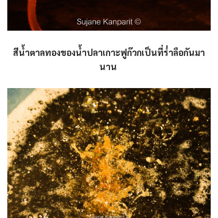
สีน้ำตาลทองของน้ำปลาเกาะฟูก๊วกเป็นที่ร่ำลือกันมา
นาน