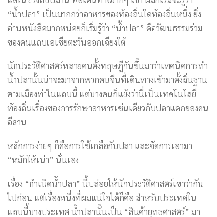
“น้ำปลา” เป็นมากกว่าอาหารของท้องถิ่นใดท้องถิ่นหนึ่ง ยิ่ง
อ่านหนังสือมากหน่อยก็เริ่มรู้ว่า “น้ำปลา” คือวัฒนธรรมร่วม
ของคนแถบเอเชียตะวันออกเฉียงใต้
นักประวัติศาสตร์หลายคนตั้งทฤษฎีกันขึ้นมาว่าเทคนิคการทำ
น้ำปลานั้นน่าจะมาจากพวกคนจีนที่เดินทางเข้ามาตั้งถิ่นฐาน
ตามเมืองท่าในแถบนี้ แต่บางคนก็แย้งว่านี่เป็นเทคโนโลยี
ท้องถิ่นเรื่องของการรักษาอาหารเช่นเดียวกับปลาแดกของคน
อีสาน
หลักการง่ายๆ ก็คือการใช้เกลือกับปลา และจัดการเอามา
“หมักให้เน่า” นั่นเอง
เรื่อง “กำเนิดน้ำปลา” นี้ปล่อยให้นักประวัติศาสตร์เขาว่ากัน
ไปก่อน แต่เรื่องหนึ่งที่ผมแน่ใจได้ก็คือ สำหรับประเทศใน
แถบนี้บางประเทศ น้ำปลานั้นเป็น “สินค้ายุทธศาสตร์” มา