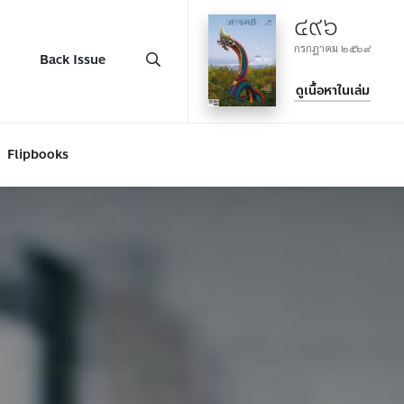
๔๙๖
กรกฎาคม ๒๕๖๙
Back Issue
ดูเนื้อหาในเล่ม
Flipbooks