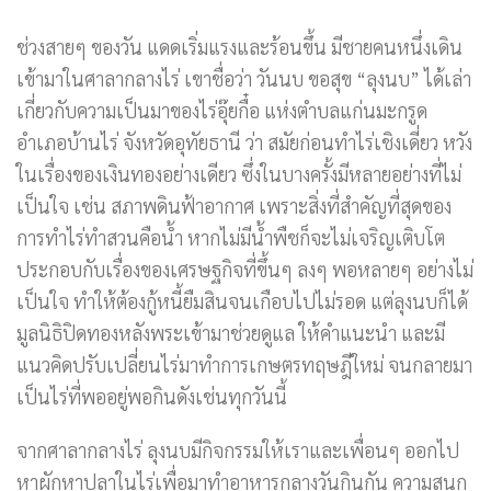
ช่วงสายๆ ของวัน แดดเริ่มแรงและร้อนขึ้น มีชายคนหนึ่งเดิน
เข้ามาในศาลากลางไร่ เขาชื่อว่า วันนบ ขอสุข “ลุงนบ” ได้เล่า
เกี่ยวกับความเป็นมาของไร่อุ๊ยกื๋อ แห่งตำบลแก่นมะกรูด
อำเภอบ้านไร่ จังหวัดอุทัยธานี ว่า สมัยก่อนทำไร่เชิงเดี่ยว หวัง
ในเรื่องของเงินทองอย่างเดียว ซึ่งในบางครั้งมีหลายอย่างที่ไม่
เป็นใจ เช่น สภาพดินฟ้าอากาศ เพราะสิ่งที่สำคัญที่สุดของ
การทำไร่ทำสวนคือน้ำ หากไม่มีน้ำพืชก็จะไม่เจริญเติบโต
ประกอบกับเรื่องของเศรษฐกิจที่ขึ้นๆ ลงๆ พอหลายๆ อย่างไม่
เป็นใจ ทำให้ต้องกู้หนี้ยืมสินจนเกือบไปไม่รอด แต่ลุงนบก็ได้
มูลนิธิปิดทองหลังพระเข้ามาช่วยดูแล ให้คำแนะนำ และมี
แนวคิดปรับเปลี่ยนไร่มาทำการเกษตรทฤษฎีใหม่ จนกลายมา
เป็นไร่ที่พออยู่พอกินดังเช่นทุกวันนี้
จากศาลากลางไร่ ลุงนบมีกิจกรรมให้เราและเพื่อนๆ ออกไป
หาผักหาปลาในไร่เพื่อมาทำอาหารกลางวันกินกัน ความสนุก