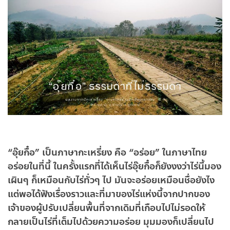
“อุ๊ยกื๋อ” เป็นภาษากะเหรี่ยง คือ “อร่อย” ในภาษาไทย
อร่อยในที่นี้ ในครั้งแรกที่ได้เห็นไร่อุ๊ยกื๋อก็ยังงงว่าไร่นี้มอง
เผินๆ ก็เหมือนกับไร่ทั่วๆ ไป มันจะอร่อยเหมือนชื่อยังไง
แต่พอได้ฟังเรื่องราวและที่มาของไร่แห่งนี้จากปากของ
เจ้าของผู้ปรับเปลี่ยนพื้นที่จากเดิมที่เกือบไปไม่รอดให้
กลายเป็นไร่ที่เต็มไปด้วยความอร่อย มุมมองก็เปลี่ยนไป