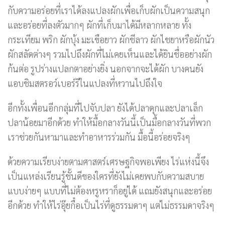
กับความอร่อยที่เราได้ลงแปลงผักเพื่อเก็บผักเป็นความสนุก
และอร่อยที่ลงตัวมากๆ ผักที่เก็บมาได้มีหลากหลาย ทั้ง
กระเทียม พริก ผักบุ้ง มะเขือยาว ผักชีลาว ผักไชยาหรือผักนัว
ผักสลัดต่างๆ รวมไปถึงผักที่ไม่เคยเห็นและได้ยินชื่ออย่างผัก
ก้นต่อ รูปร่างแปลกตาอย่างยิ่ง นอกจากจะได้ผัก บางคนยัง
แอบชิมสตรอว์เบอร์รีในแปลงที่หวานไปถึงใจ
อีกทั้งเพื่อนอีกกลุ่มที่ไปจับปลา ยังได้ปลาดุกและปลาเล็ก
ปลาน้อยมาอีกด้วย ทำให้มื้อกลางวันนี้เป็นมื้อกลางวันที่พวก
เราช่วยกันหามาและทำอาหารร่วมกัน มื้อนี้อร่อยจริงๆ
ด้วยความเรียบง่ายตามศาสตร์เศรษฐกิจพอเพียง ไร่แห่งนี้จึง
เป็นแหล่งเรียนรู้ชั้นดีของใครที่ยังไม่เคยพบกับความสบาย
แบบง่ายๆ แบบที่ไม่ต้องหรูหราก็อยู่ได้ แถมยังสนุกและอร่อย
อีกด้วย ทำให้ไร่อุ๊ยกื๋อเป็นไร่ที่ดูธรรมดาๆ แต่ไม่ธรรมดาจริงๆ