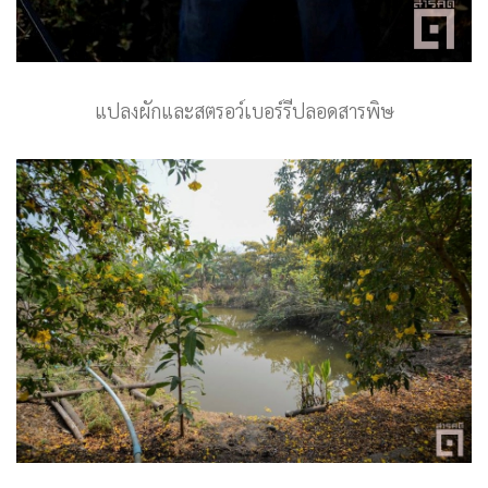
แปลงผักและสตรอว์เบอร์รีปลอดสารพิษ