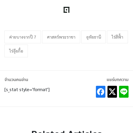
ค่ายบางจากปี 7
ศาสตร์พระราชา
อุทัยธานี
ไร่สีฟ้้า
ไร่อุ๊ยกื๋อ
จำนวนคนอ่าน
แชร์บทความ
[s_stat style='format']