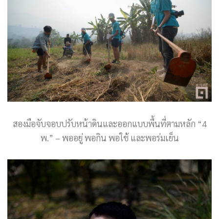
สองมือจับจอบปรับหน้าดินและออกแบบพื้นที่ตามหลัก “4
พ.” – พออยู่ พอกิน พอใช้ และพอร่มเย็น