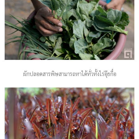
ผักปลอดสารพิษสามารถหาได้ทั่วทั้งไร่อุ๊ยกื๋อ