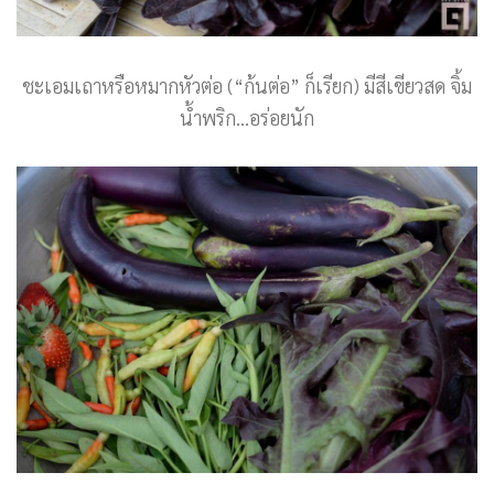
ชะเอมเถาหรือหมากหัวต่อ (“ก้นต่อ” ก็เรียก) มีสีเขียวสด จิ้ม
น้ำพริก…อร่อยนัก