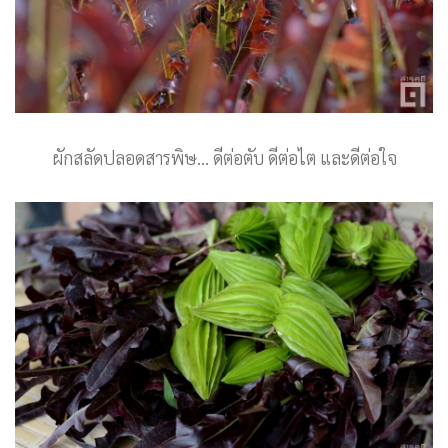
ผักสลัดปลอดสารพิษ… ดีต่อตับ ดีต่อไต และดีต่อใจ