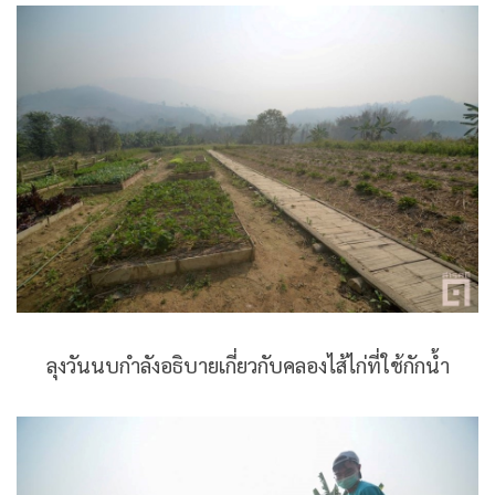
ลุงวันนบกำลังอธิบายเกี่ยวกับคลองไส้ไก่ที่ใช้กักน้ำ